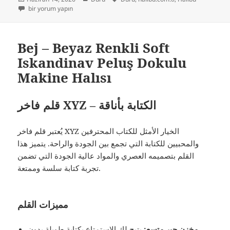
tarihi
Bej Renkli Soft Iskandinav Peluş Dokulu Makine Halısı için
bir yorum yapın
Bej – Beyaz Renkli Soft
Iskandinav Peluş Dokulu
Makine Halısı
قلم فاخر XYZ – الكتابة بأناقة
يُعتبر قلم فاخر XYZ الخيار الأمثل للكتاب المحترفين
والمحبيين للكتابة التي تجمع بين الجودة والراحة. يتميز هذا
القلم بتصميمه العصري والمواد عالية الجودة التي تضمن
تجربة كتابة سلسة وممتعة.
مميزات القلم
مخزن حبر متسع:
يتيح لك الاستمتاع بكتابة طويلة بدون