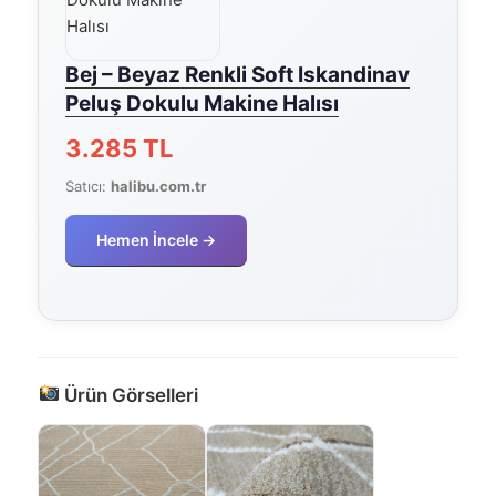
Bej – Beyaz Renkli Soft Iskandinav
Peluş Dokulu Makine Halısı
3.285 TL
Satıcı:
halibu.com.tr
Hemen İncele →
Ürün Görselleri