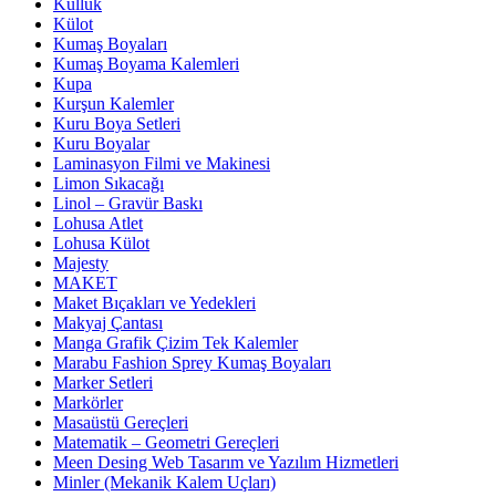
Küllük
Külot
Kumaş Boyaları
Kumaş Boyama Kalemleri
Kupa
Kurşun Kalemler
Kuru Boya Setleri
Kuru Boyalar
Laminasyon Filmi ve Makinesi
Limon Sıkacağı
Linol – Gravür Baskı
Lohusa Atlet
Lohusa Külot
Majesty
MAKET
Maket Bıçakları ve Yedekleri
Makyaj Çantası
Manga Grafik Çizim Tek Kalemler
Marabu Fashion Sprey Kumaş Boyaları
Marker Setleri
Markörler
Masaüstü Gereçleri
Matematik – Geometri Gereçleri
Meen Desing Web Tasarım ve Yazılım Hizmetleri
Minler (Mekanik Kalem Uçları)