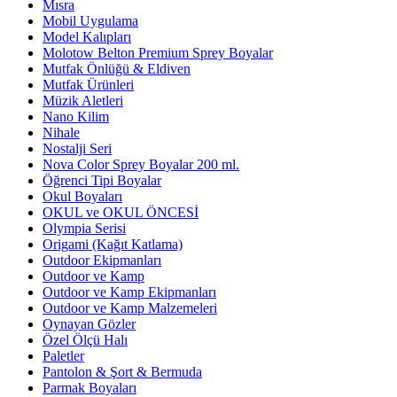
Mısra
Mobil Uygulama
Model Kalıpları
Molotow Belton Premium Sprey Boyalar
Mutfak Önlüğü & Eldiven
Mutfak Ürünleri
Müzik Aletleri
Nano Kilim
Nihale
Nostalji Seri
Nova Color Sprey Boyalar 200 ml.
Öğrenci Tipi Boyalar
Okul Boyaları
OKUL ve OKUL ÖNCESİ
Olympia Serisi
Origami (Kağıt Katlama)
Outdoor Ekipmanları
Outdoor ve Kamp
Outdoor ve Kamp Ekipmanları
Outdoor ve Kamp Malzemeleri
Oynayan Gözler
Özel Ölçü Halı
Paletler
Pantolon & Şort & Bermuda
Parmak Boyaları