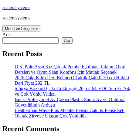
İçeriğe
scalerasystems
atla
scalerasystems
Menü ve bileşenler
Ara
Ara
Recent Posts
U.S. Polo Assn Kız Çocuk Pembe Eşofman Takımı: Okul
Dersleri ve Oyun Saati Konforu İçin Mutlak Seçenek
2026 Çakı Kılıfı Deri Rehberi | Taktik Çakı 0-10 cm Hakiki
Deri Fiyat 292 TL
Sibirya Bozkurt Çakı Gökkuşağı 20,5 CM: EDC’nin En Şık
ve Çok Yönlü Yıldızı
Buck Profesyonel Av Çakısı Plastik Saplı: Av ve Outdoor
Güvenliğinin Arduşu
Leatherman Wave Plus Metalik Pense: Çakı & Pense Seti
Olarak Zirveye Ulaşan Çok Yönlülük
Recent Comments