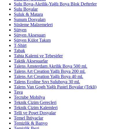
Sulu Boya-Akrilik-Yağlı Boya Blok Defterler
Sulu Boyalar
Suluk & Matara
Sunum Dosyaları
Süsleme Malzemeleri
Sütyen
Sütyen Aksesuarı
Sütyen Külot Takım
T-Shirt
Tabak
Tahta Kalemi ve Tebeşirler
Taktik Aksesuarlar
Talens Amsterdam Akrilik Boya 500 ml.
Talens Art Creation Yağlı Boya 200 ml.
Talens Art Creation Yağlı Boya 40 ml.
Talens Ecoline Sıvı Suluboya 30 ml.
Talens Van Gogh Yağlı Pastel Boyalar (Tekli)
Tava
Tecrube Mobilya
Teknik Çizim Gereçleri
Teknik Çizim Kalemleri
Telli ve Poşet Dosyalar
Temel İhtiyaçlar
Temizlik & Banyo
Temizlik Bezi