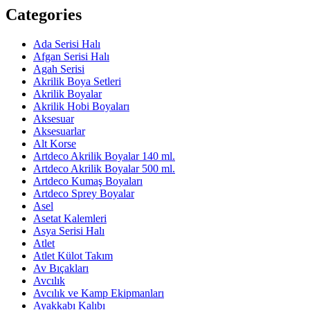
Categories
Ada Serisi Halı
Afgan Serisi Halı
Agah Serisi
Akrilik Boya Setleri
Akrilik Boyalar
Akrilik Hobi Boyaları
Aksesuar
Aksesuarlar
Alt Korse
Artdeco Akrilik Boyalar 140 ml.
Artdeco Akrilik Boyalar 500 ml.
Artdeco Kumaş Boyaları
Artdeco Sprey Boyalar
Asel
Asetat Kalemleri
Asya Serisi Halı
Atlet
Atlet Külot Takım
Av Bıçakları
Avcılık
Avcılık ve Kamp Ekipmanları
Ayakkabı Kalıbı