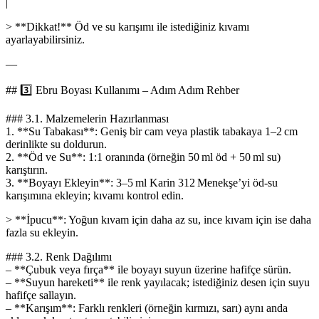
|
> **Dikkat!** Öd ve su karışımı ile istediğiniz kıvamı
ayarlayabilirsiniz.
—
## 3️⃣ Ebru Boyası Kullanımı – Adım Adım Rehber
### 3.1. Malzemelerin Hazırlanması
1. **Su Tabakası**: Geniş bir cam veya plastik tabakaya 1–2 cm
derinlikte su doldurun.
2. **Öd ve Su**: 1:1 oranında (örneğin 50 ml öd + 50 ml su)
karıştırın.
3. **Boyayı Ekleyin**: 3–5 ml Karin 312 Menekşe’yi öd-su
karışımına ekleyin; kıvamı kontrol edin.
> **İpucu**: Yoğun kıvam için daha az su, ince kıvam için ise daha
fazla su ekleyin.
### 3.2. Renk Dağılımı
– **Çubuk veya fırça** ile boyayı suyun üzerine hafifçe sürün.
– **Suyun hareketi** ile renk yayılacak; istediğiniz desen için suyu
hafifçe sallayın.
– **Karışım**: Farklı renkleri (örneğin kırmızı, sarı) aynı anda