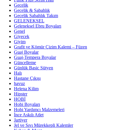
Gecelik
Gecelik & Sabahlık
Gecelik Sabahlık Takım
GELENEKSEL
Geleneksel Ebru Boyaları
Genel
Giyecek
Giyim
Grafit ve Kömür Çizim Kalemi – Füzen
Guaj Boyalar
Guaj-Tempera Boyalar
Güncelleme
Günlük Basic Sütyen
Halı
Hastane Çıkışı
havuz
Helena Kilim
Hipster
HOBİ
Hobi Boyaları
Hobi Yardımcı Malzemeleri
İnce Askılı Atlet
Jartiyer
Jel ve Sıvı Mürekkepli Kalemler