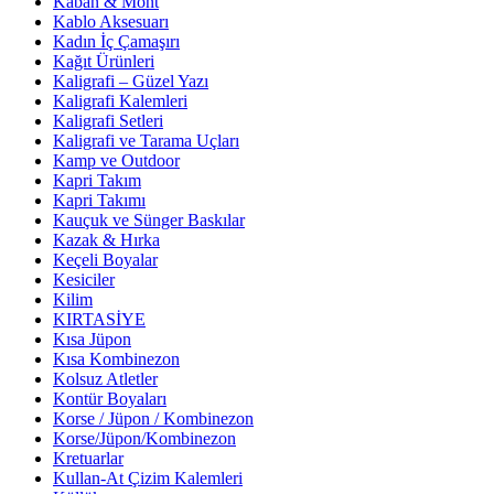
Kaban & Mont
Kablo Aksesuarı
Kadın İç Çamaşırı
Kağıt Ürünleri
Kaligrafi – Güzel Yazı
Kaligrafi Kalemleri
Kaligrafi Setleri
Kaligrafi ve Tarama Uçları
Kamp ve Outdoor
Kapri Takım
Kapri Takımı
Kauçuk ve Sünger Baskılar
Kazak & Hırka
Keçeli Boyalar
Kesiciler
Kilim
KIRTASİYE
Kısa Jüpon
Kısa Kombinezon
Kolsuz Atletler
Kontür Boyaları
Korse / Jüpon / Kombinezon
Korse/Jüpon/Kombinezon
Kretuarlar
Kullan-At Çizim Kalemleri