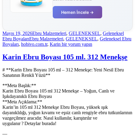
Hemen İncele →
Yayın
Kategoriler
Mayıs 19, 2026
Ebru Malzemeleri
,
GELENEKSEL
,
Geleneksel
tarihi
Etiketler
Ebru Boyaları
Ebru Malzemeleri
,
GELENEKSEL
,
Geleneksel Ebru
Karin
Boyaları
,
hobivo.com.tr
,
Karin
bir yorum yapın
Ebru
Boyası
Karin Ebru Boyası 105 ml. 312 Menekşe
105
ml.
# **Karin Ebru Boyası 105 ml – 312 Menekşe: Yeni Nesil Ebru
902
Sanatının Renkli Yüzü**
Zemin
Renkleri
**Meta Başlık:**
–
Karin Ebru Boyası 105 ml 312 Menekşe – Yoğun, Canlı ve
Açık
Işıkdayanıklı Ebru Boyası
Mavi
**Meta Açıklama:**
için
Karin’in 105 ml 312 Menekşe Ebru Boyası, yüksek ışık
dayanıklılığı, yoğun kıvamı ve eşsiz canlı rengiyle ebru tutkunlarının
vazgeçilmez aracıdır. Nasıl kullanılır, karıştırılır ve
uygulanır ? Detaylar burada!
—