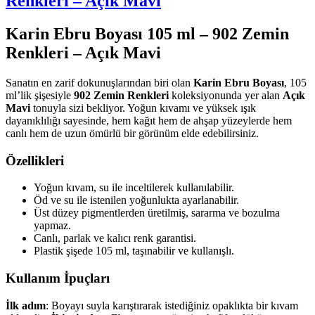
Renkleri – Açık Mavi
ml.
902
Zemin
Karin Ebru Boyası 105 ml – 902 Zemin
Renkleri
Renkleri – Açık Mavi
–
Açık
Mavi
Sanatın en zarif dokunuşlarından biri olan
Karin Ebru Boyası
, 105
için
ml’lik şişesiyle
902 Zemin Renkleri
koleksiyonunda yer alan
Açık
Mavi
tonuyla sizi bekliyor. Yoğun kıvamı ve yüksek ışık
dayanıklılığı sayesinde, hem kağıt hem de ahşap yüzeylerde hem
canlı hem de uzun ömürlü bir görünüm elde edebilirsiniz.
Özellikleri
Yoğun kıvam, su ile inceltilerek kullanılabilir.
Öd ve su ile istenilen yoğunlukta ayarlanabilir.
Üst düzey pigmentlerden üretilmiş, sararma ve bozulma
yapmaz.
Canlı, parlak ve kalıcı renk garantisi.
Plastik şişede 105 ml, taşınabilir ve kullanışlı.
Kullanım İpuçları
İlk adım
: Boyayı suyla karıştırarak istediğiniz opaklıkta bir kıvam