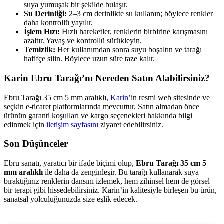
suya yumuşak bir şekilde bulaşır.
Su Derinliği:
2–3 cm derinlikte su kullanın; böylece renkler
daha kontrollü yayılır.
İşlem Hızı:
Hızlı hareketler, renklerin birbirine karışmasını
azaltır. Yavaş ve kontrollü sürükleyin.
Temizlik:
Her kullanımdan sonra suyu boşaltın ve tarağı
hafifçe silin. Böylece uzun süre taze kalır.
Karin Ebru Tarağı’nı Nereden Satın Alabilirsiniz?
Ebru Tarağı 35 cm 5 mm aralıklı,
Karin
’in resmi web sitesinde ve
seçkin e-ticaret platformlarında mevcuttur. Satın almadan önce
ürünün garanti koşulları ve kargo seçenekleri hakkında bilgi
edinmek için
iletişim sayfasını
ziyaret edebilirsiniz.
Son Düşünceler
Ebru sanatı, yaratıcı bir ifade biçimi olup,
Ebru Tarağı 35 cm 5
mm aralıklı
ile daha da zenginleşir. Bu tarağı kullanarak suya
bıraktığınız renklerin dansını izlemek, hem zihinsel hem de görsel
bir terapi gibi hissedebilirsiniz. Karin’in kalitesiyle birleşen bu ürün,
sanatsal yolculuğunuzda size eşlik edecek.