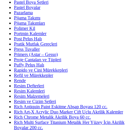
Pastel Boya Setleri
Pastel Boyalar
Pazarlama
Pijama Takımı
Pijama Takımları
Polimer Kil
Portmin Kalemler
Post Peluş Halı
Pratik Mutfak Gereçleri
Press Tuvaller
Primers (Astar – Gesso)
Proje Çantaları ve Tüpleri
Puffy Peluş Halı
Rapido ve Çini Mürekkepleri
Refil ve Mürekkepler
Rende
Resim Defterleri
Resim Kalemleri
Resim Malzemeleri
Resim ve Çizim Setleri
Rich Antiquin Paint Eskitme Ahşap Boyası 120 cc.
Rich Art-X Acrylic Duo Marker Çift Uçlu Akrilik Kalemler
Rich Chrome Metalik Akrilik Boya 60 cc.
Rich Multi Surface Titanium Metalik Her Yüzey İçin Akrilik
Boyalar 200 cc.