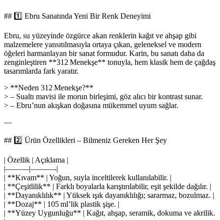
## 1️⃣ Ebru Sanatında Yeni Bir Renk Deneyimi
Ebru, su yüzeyinde özgürce akan renklerin kağıt ve ahşap gibi
malzemelere yansıtılmasıyla ortaya çıkan, geleneksel ve modern
öğeleri harmanlayan bir sanat formudur. Karin, bu sanatı daha da
zenginleştiren **312 Menekşe** tonuyla, hem klasik hem de çağdaş
tasarımlarda fark yaratır.
> **Neden 312 Menekşe?**
> – Sualtı mavisi ile morun birleşimi, göz alıcı bir kontrast sunar.
> – Ebru’nun akışkan doğasına mükemmel uyum sağlar.
—
## 2️⃣ Ürün Özellikleri – Bilmeniz Gereken Her Şey
| Özellik | Açıklama |
|———|———-|
| **Kıvam** | Yoğun, suyla inceltilerek kullanılabilir. |
| **Çeşitlilik** | Farklı boyalarla karıştırılabilir, eşit şekilde dağılır. |
| **Dayanıklılık** | Yüksek ışık dayanıklılığı; sararmaz, bozulmaz. |
| **Dozaj** | 105 ml’lik plastik şişe. |
| **Yüzey Uygunluğu** | Kağıt, ahşap, seramik, dokuma ve akrilik.