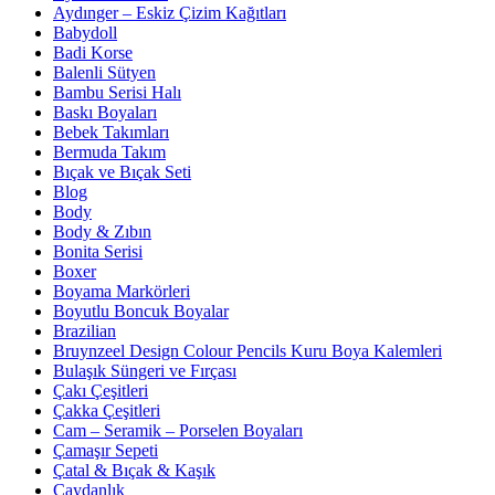
Aydınger – Eskiz Çizim Kağıtları
Babydoll
Badi Korse
Balenli Sütyen
Bambu Serisi Halı
Baskı Boyaları
Bebek Takımları
Bermuda Takım
Bıçak ve Bıçak Seti
Blog
Body
Body & Zıbın
Bonita Serisi
Boxer
Boyama Markörleri
Boyutlu Boncuk Boyalar
Brazilian
Bruynzeel Design Colour Pencils Kuru Boya Kalemleri
Bulaşık Süngeri ve Fırçası
Çakı Çeşitleri
Çakka Çeşitleri
Cam – Seramik – Porselen Boyaları
Çamaşır Sepeti
Çatal & Bıçak & Kaşık
Çaydanlık