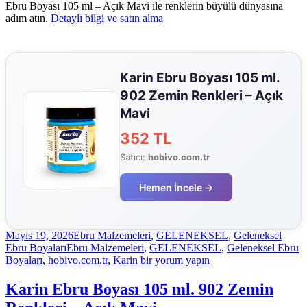
Ebru Boyası 105 ml – Açık Mavi ile renklerin büyülü dünyasına
adım atın.
Detaylı bilgi ve satın alma
Karin Ebru Boyası 105 ml.
902 Zemin Renkleri – Açık
Mavi
352 TL
Satıcı:
hobivo.com.tr
Hemen İncele →
Yayın
Kategoriler
Mayıs 19, 2026
Ebru Malzemeleri
,
GELENEKSEL
,
Geleneksel
tarihi
Etiketler
Ebru Boyaları
Ebru Malzemeleri
,
GELENEKSEL
,
Geleneksel Ebru
Karin
Boyaları
,
hobivo.com.tr
,
Karin
bir yorum yapın
Ebru
Boyası
Karin Ebru Boyası 105 ml. 902 Zemin
105