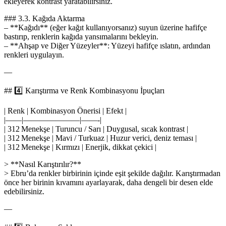
ekleyerek kontrast yaratabilirsiniz.
### 3.3. Kağıda Aktarma
– **Kağıdı** (eğer kağıt kullanıyorsanız) suyun üzerine hafifçe
bastırıp, renklerin kağıda yansımalarını bekleyin.
– **Ahşap ve Diğer Yüzeyler**: Yüzeyi hafifçe ıslatın, ardından
renkleri uygulayın.
—
## 4️⃣ Karıştırma ve Renk Kombinasyonu İpuçları
| Renk | Kombinasyon Önerisi | Efekt |
|——|———————|——-|
| 312 Menekşe | Turuncu / Sarı | Duygusal, sıcak kontrast |
| 312 Menekşe | Mavi / Turkuaz | Huzur verici, deniz teması |
| 312 Menekşe | Kırmızı | Enerjik, dikkat çekici |
> **Nasıl Karıştırılır?**
> Ebru’da renkler birbirinin içinde eşit şekilde dağılır. Karıştırmadan
önce her birinin kıvamını ayarlayarak, daha dengeli bir desen elde
edebilirsiniz.
—