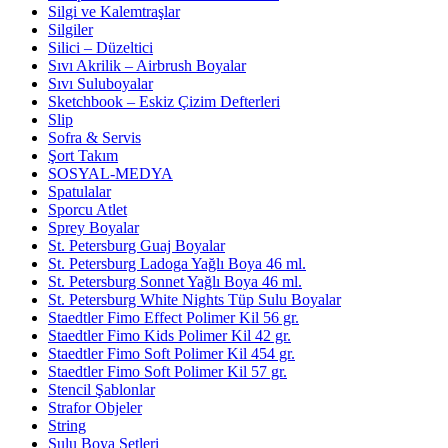
Silgi ve Kalemtraşlar
Silgiler
Silici – Düzeltici
Sıvı Akrilik – Airbrush Boyalar
Sıvı Suluboyalar
Sketchbook – Eskiz Çizim Defterleri
Slip
Sofra & Servis
Şort Takım
SOSYAL-MEDYA
Spatulalar
Sporcu Atlet
Sprey Boyalar
St. Petersburg Guaj Boyalar
St. Petersburg Ladoga Yağlı Boya 46 ml.
St. Petersburg Sonnet Yağlı Boya 46 ml.
St. Petersburg White Nights Tüp Sulu Boyalar
Staedtler Fimo Effect Polimer Kil 56 gr.
Staedtler Fimo Kids Polimer Kil 42 gr.
Staedtler Fimo Soft Polimer Kil 454 gr.
Staedtler Fimo Soft Polimer Kil 57 gr.
Stencil Şablonlar
Strafor Objeler
String
Sulu Boya Setleri