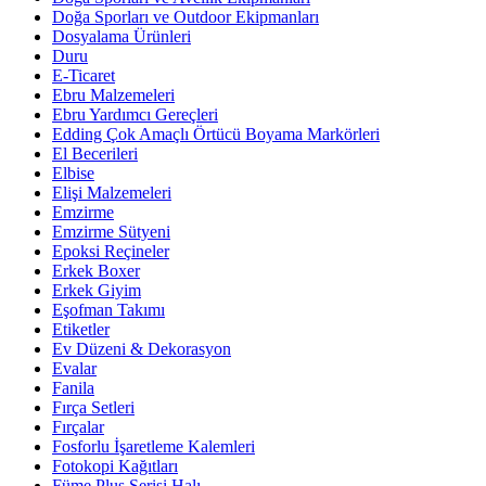
Doğa Sporları ve Outdoor Ekipmanları
Dosyalama Ürünleri
Duru
E-Ticaret
Ebru Malzemeleri
Ebru Yardımcı Gereçleri
Edding Çok Amaçlı Örtücü Boyama Markörleri
El Becerileri
Elbise
Elişi Malzemeleri
Emzirme
Emzirme Sütyeni
Epoksi Reçineler
Erkek Boxer
Erkek Giyim
Eşofman Takımı
Etiketler
Ev Düzeni & Dekorasyon
Evalar
Fanila
Fırça Setleri
Fırçalar
Fosforlu İşaretleme Kalemleri
Fotokopi Kağıtları
Füme Plus Serisi Halı