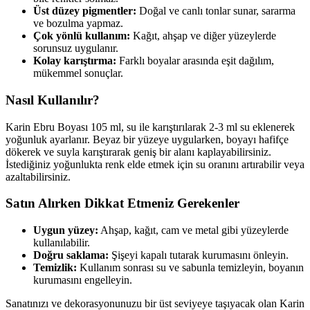
Üst düzey pigmentler:
Doğal ve canlı tonlar sunar, sararma
ve bozulma yapmaz.
Çok yönlü kullanım:
Kağıt, ahşap ve diğer yüzeylerde
sorunsuz uygulanır.
Kolay karıştırma:
Farklı boyalar arasında eşit dağılım,
mükemmel sonuçlar.
Nasıl Kullanılır?
Karin Ebru Boyası 105 ml, su ile karıştırılarak 2-3 ml su eklenerek
yoğunluk ayarlanır. Beyaz bir yüzeye uygularken, boyayı hafifçe
dökerek ve suyla karıştırarak geniş bir alanı kaplayabilirsiniz.
İstediğiniz yoğunlukta renk elde etmek için su oranını artırabilir veya
azaltabilirsiniz.
Satın Alırken Dikkat Etmeniz Gerekenler
Uygun yüzey:
Ahşap, kağıt, cam ve metal gibi yüzeylerde
kullanılabilir.
Doğru saklama:
Şişeyi kapalı tutarak kurumasını önleyin.
Temizlik:
Kullanım sonrası su ve sabunla temizleyin, boyanın
kurumasını engelleyin.
Sanatınızı ve dekorasyonunuzu bir üst seviyeye taşıyacak olan Karin