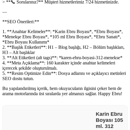
> **📞 Sorularınız?** Müşteri hizmetlerimiz 7/24 hizmetinizde.
—
**SEO Önerileri:**
1. **Anahtar Kelimeler**: *Karin Ebru Boyası*, *Ebru Boyası*,
*Menekşe Ebru Boyası*, *105 ml Ebru Boyası*, *Ebru Sanatı*,
*Ebru Boyası Kullanımı*
2. **Başlık Etiketleri**: H1 – Blog başlığı, H2 – Bölüm başlıkları,
H3 – Alt başlıklar
3. **Alt Etiketleri (alt tags)**: *karen-ebru-boyasi-312-menekse*
4. **Meta Açıklama**: 160 karakter içinde anahtar kelimeleri
içerecek şekilde oluşturulmalı.
5. **Resim Optimize Edin**: Dosya adlarını ve açıklayıcı metinleri
SEO dostu tutun.
Bu yapılandırılmış içerik, hem okuyucuların ilgisini çeker hem de
arama motorlarında üst sıralarda yer almanızı sağlar. Happy Ebru!
Karin Ebru
Boyası 105
ml. 312