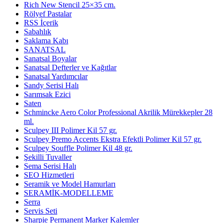
Rich New Stencil 25×35 cm.
Rölyef Pastalar
RSS İçerik
Sabahlık
Saklama Kabı
SANATSAL
Sanatsal Boyalar
Sanatsal Defterler ve Kağıtlar
Sanatsal Yardımcılar
Sandy Serisi Halı
Sarımsak Ezici
Saten
Schmincke Aero Color Professional Akrilik Mürekkepler 28
ml.
Sculpey III Polimer Kil 57 gr.
Sculpey Premo Accents Ekstra Efektli Polimer Kil 57 gr.
Sculpey Souffle Polimer Kil 48 gr.
Şekilli Tuvaller
Sema Serisi Halı
SEO Hizmetleri
Seramik ve Model Hamurları
SERAMİK-MODELLEME
Serra
Servis Seti
Sharpie Permanent Marker Kalemler