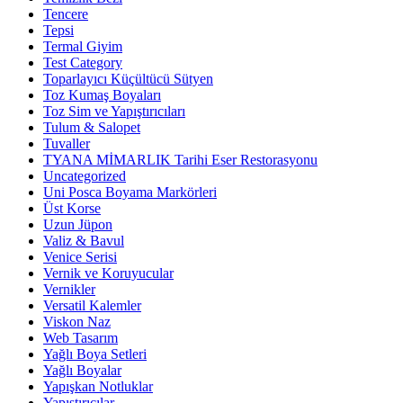
Tencere
Tepsi
Termal Giyim
Test Category
Toparlayıcı Küçültücü Sütyen
Toz Kumaş Boyaları
Toz Sim ve Yapıştırıcıları
Tulum & Salopet
Tuvaller
TYANA MİMARLIK Tarihi Eser Restorasyonu
Uncategorized
Uni Posca Boyama Markörleri
Üst Korse
Uzun Jüpon
Valiz & Bavul
Venice Serisi
Vernik ve Koruyucular
Vernikler
Versatil Kalemler
Viskon Naz
Web Tasarım
Yağlı Boya Setleri
Yağlı Boyalar
Yapışkan Notluklar
Yapıştırıcılar