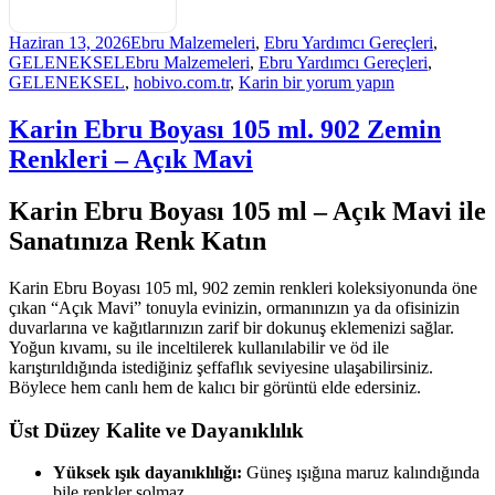
Yayın
Kategoriler
Haziran 13, 2026
Ebru Malzemeleri
,
Ebru Yardımcı Gereçleri
,
tarihi
Etiketler
GELENEKSEL
Ebru Malzemeleri
,
Ebru Yardımcı Gereçleri
,
Ebru
GELENEKSEL
,
hobivo.com.tr
,
Karin
bir yorum yapın
Tarağı
35
Karin Ebru Boyası 105 ml. 902 Zemin
cm.
Renkleri – Açık Mavi
5
mm.
Aralıklı
Karin Ebru Boyası 105 ml – Açık Mavi ile
için
Sanatınıza Renk Katın
Karin Ebru Boyası 105 ml, 902 zemin renkleri koleksiyonunda öne
çıkan “Açık Mavi” tonuyla evinizin, ormanınızın ya da ofisinizin
duvarlarına ve kağıtlarınızın zarif bir dokunuş eklemenizi sağlar.
Yoğun kıvamı, su ile inceltilerek kullanılabilir ve öd ile
karıştırıldığında istediğiniz şeffaflık seviyesine ulaşabilirsiniz.
Böylece hem canlı hem de kalıcı bir görüntü elde edersiniz.
Üst Düzey Kalite ve Dayanıklılık
Yüksek ışık dayanıklılığı:
Güneş ışığına maruz kalındığında
bile renkler solmaz.