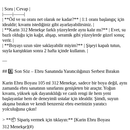
| Soru | Cevap |
|——|——-|
| **Öd ve su oranı net olarak ne kadar?** | 1:1 oranı başlangıç için
idealdir; kıvamı istediğiniz gibi ayarlayabilirsiniz. |
| **Karin 312 Menekşe farklı yüzeylerde aynı kalır mı?** | Evet, su
bazlı olduğu için kağıt, ahşap, seramik gibi yüzeylerde güzel sonuç
verir. |
| **Boyayı uzun süre saklayabilir miyim?** | Şişeyi kapalı tutun,
suyla karıştıktan sonra 2 hafta içinde kullanın. |
—
## 8️⃣ Son Söz – Ebru Sanatında Yaratıcılığınızı Serbest Bırakın
Karin Ebru Boyası 105 ml 312 Menekşe, sadece bir boya değil, aynı
zamanda ebru sanatının sınırlarını genişleten bir araçtır. Yoğun
kıvamı, yüksek ışık dayanıklılığı ve canlı rengi ile hem yeni
başlayanlar hem de deneyimli ustalar için idealdir. Şimdi, suyun
akışına bırakın ve kendi benzersiz ebru eserinizin yaratıcı
yolculuğuna çıkın!
> **📦 Sipariş vermek için tıklayın:** [Karin Ebru Boyası
312 Menekşe](#)