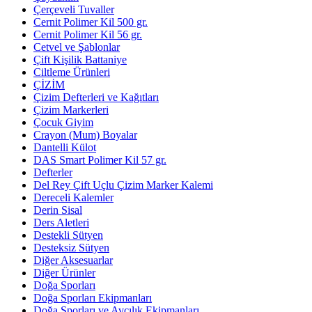
Çerçeveli Tuvaller
Cernit Polimer Kil 500 gr.
Cernit Polimer Kil 56 gr.
Cetvel ve Şablonlar
Çift Kişilik Battaniye
Ciltleme Ürünleri
ÇİZİM
Çizim Defterleri ve Kağıtları
Çizim Markerleri
Çocuk Giyim
Crayon (Mum) Boyalar
Dantelli Külot
DAS Smart Polimer Kil 57 gr.
Defterler
Del Rey Çift Uçlu Çizim Marker Kalemi
Dereceli Kalemler
Derin Sisal
Ders Aletleri
Destekli Sütyen
Desteksiz Sütyen
Diğer Aksesuarlar
Diğer Ürünler
Doğa Sporları
Doğa Sporları Ekipmanları
Doğa Sporları ve Avcılık Ekipmanları