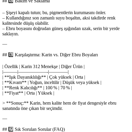
## 5️⃣ Bakım ve Saklama
– Şişeyi kapalı tutun; bu, pigmentlerin kurumasını önler.
– Kullandığınız son zamanlı suyu boşaltın, aksi takdirde renk
kalitesinde düşüş olabilir.
– Ebru boyasını doğrudan güneş ışığından uzak, serin bir yerde
saklayın.
—
## 6️⃣ Karşılaştırma: Karin vs. Diğer Ebru Boyaları
| Özellik | Karin 312 Menekşe | Diğer Ürün |
|———|——————-|————|
| **Işık Dayanıklılığı** | Çok yüksek | Orta |
| **Kıvam** | Yoğun, inceltilir | Düşük veya yüksek |
| **Renk Kalıcılığı** | 100 % | 70 % |
| **Fiyat** | Orta | Yüksek |
> **Sonuç:** Karin, hem kalite hem de fiyat dengesiyle ebru
sanatında öne çıkan bir seçimdir.
—
## 7️⃣ Sık Sorulan Sorular (FAQ)