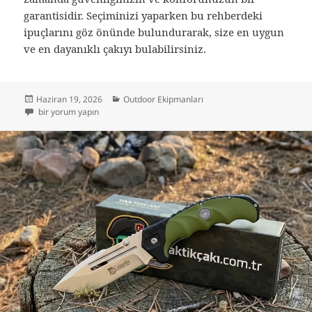
garantisidir. Seçiminizi yaparken bu rehberdeki
ipuçlarını göz önünde bulundurarak, size en uygun
ve en dayanıklı çakıyı bulabilirsiniz.
Yayın
Kategoriler
Haziran 19, 2026
Outdoor Ekipmanları
tarihi
Sırt Çantandan Eksik Etmeyeceğin Tek Yardımcı: Neden Doğru Çakı Hayat
bir yorum yapın