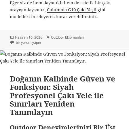
Eğer siz de hem dayanıklı hem de estetik bir çakı
arayışındaysanız,
Columbia G10 Çakı Yeşil
gibi
modelleri inceleyerek karar verebilirsiniz.
Yayın
Kategoriler
Haziran 10, 2026
Outdoor Ekipmanları
tarihi
Doğada Kaybolan Değil, Güçlenen Eliniz: Profesyonel Çakı Seçim Rehber
bir yorum yapın
Doğanın Kalbinde Güven ve
Fonksiyon: Siyah
Profesyonel Çakı Yele ile
Sınırları Yeniden
Tanımlayın
Outdoor Deneyimlerinizi Bir Üst