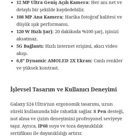
12 MP Ultra Geniş Açılı Kamera:
Her anı net ve
detaylı bir şekilde kaydedebilir.
108 MP Ana Kamera:
Harika fotoğraf kalitesi ve
düşük ışık performansı.
120 W Hızlı Şarj:
20 dakikada %100 şarj, işinizi
aksatmaz.
5G Bağlantı:
Hızlı internet erişimi, akıcı video
akışı.
6,8” Dynamic AMOLED 2X Ekran:
Canlı renkler
ve yüksek kontrast.
İşlevsel Tasarım ve Kullanıcı Deneyimi
Galaxy S24 Ultra’nın ergonomik tasarımı, uzun
süreli kullanımda bile rahatlık sağlar.
S Pen
desteği,
not alma ve çizim deneyimini profesyonel seviyeye
taşır. Ayrıca,
IP68
suya ve toza dayanıklılık
sertifikası ile dayanıklılığı artırır.