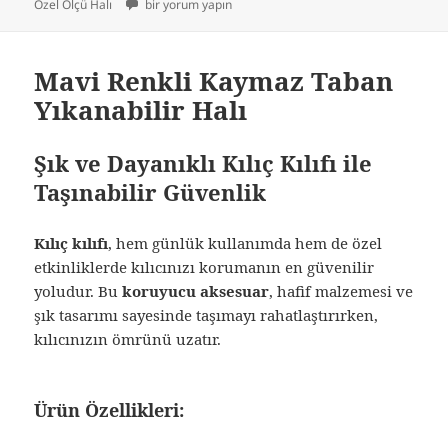
tarihi
Gri Renkli Parlak Altı Kaymaz Yıkanabilir ince Modern Ha
Özel Ölçü Halı
bir yorum yapın
Mavi Renkli Kaymaz Taban
Yıkanabilir Halı
Şık ve Dayanıklı Kılıç Kılıfı ile
Taşınabilir Güvenlik
Kılıç kılıfı
, hem günlük kullanımda hem de özel
etkinliklerde kılıcınızı korumanın en güvenilir
yoludur. Bu
koruyucu aksesuar
, hafif malzemesi ve
şık tasarımı sayesinde taşımayı rahatlaştırırken,
kılıcınızın ömrünü uzatır.
Ürün Özellikleri: