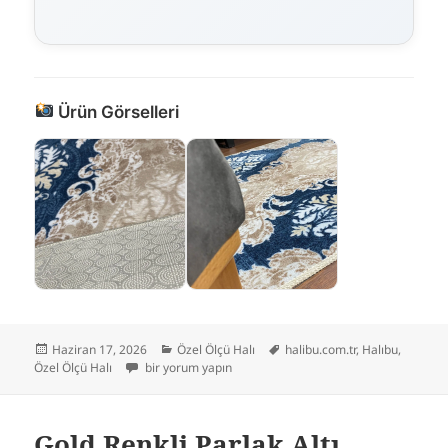
Ürün Görselleri
Yayın
Kategoriler
Etiketler
Haziran 17, 2026
Özel Ölçü Halı
halibu.com.tr
,
Halıbu
,
tarihi
Mavi Renkli Kaymaz Taban Yıkanabilir Halı için
Özel Ölçü Halı
bir yorum yapın
Gold Renkli Parlak Altı