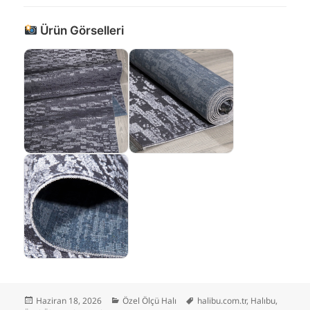
Ürün Görselleri
Yayın
Kategoriler
Etiketler
Haziran 18, 2026
Özel Ölçü Halı
halibu.com.tr
,
Halıbu
,