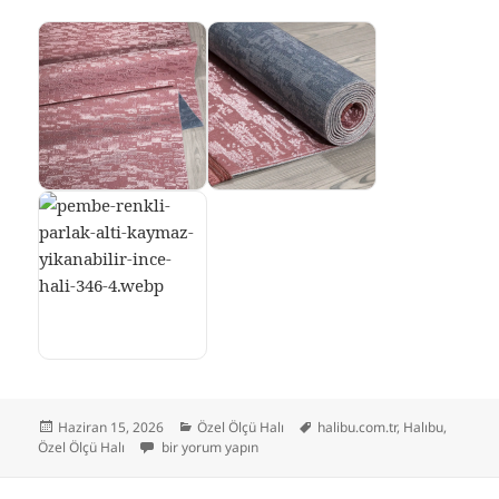
Yayın
Kategoriler
Etiketler
Haziran 15, 2026
Özel Ölçü Halı
halibu.com.tr
,
Halıbu
,
tarihi
Pembe Renkli Parlak Altı Kaymaz Yıkanabilir ince Halı iç
Özel Ölçü Halı
bir yorum yapın