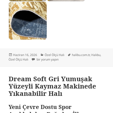
Yayın
Kategoriler
Etiketler
Haziran 16, 2026
Özel Ölçü Halı
halibu.com.tr
,
Halıbu
,
tarihi
Gold Renkli Parlak Altı Kaymaz Yıkanabilir ince Halı için
Özel Ölçü Halı
bir yorum yapın
Dream Soft Gri Yumuşak
Yüzeyli Kaymaz Makinede
Yıkanabilir Halı
Yeni Çevre Dostu Spor