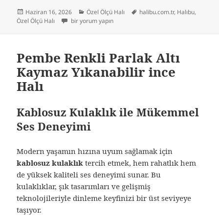
Yayın
Kategoriler
Etiketler
Haziran 16, 2026
Özel Ölçü Halı
halibu.com.tr
,
Halıbu
,
tarihi
Dream Soft Gri Yumuşak Yüzeyli Kaymaz Makinede Yıkana
Özel Ölçü Halı
bir yorum yapın
Pembe Renkli Parlak Altı
Kaymaz Yıkanabilir ince
Halı
Kablosuz Kulaklık ile Mükemmel
Ses Deneyimi
Modern yaşamın hızına uyum sağlamak için
kablosuz kulaklık
tercih etmek, hem rahatlık hem
de yüksek kaliteli ses deneyimi sunar. Bu
kulaklıklar, şık tasarımları ve gelişmiş
teknolojileriyle dinleme keyfinizi bir üst seviyeye
taşıyor.