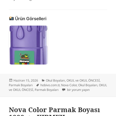
Ürün Görselleri
Yayın
Kategoriler
Haziran 15, 2026
Okul Boyaları
,
OKUL ve OKUL ÖNCESİ
,
tarihi
Etiketler
Parmak Boyaları
hobivo.com.tr
,
Nova Color
,
Okul Boyaları
,
OKUL
Nova Color Parmak Boyası 500 gr.
ve OKUL ÖNCESİ
,
Parmak Boyaları
bir yorum yapın
Nova Color Parmak Boyası