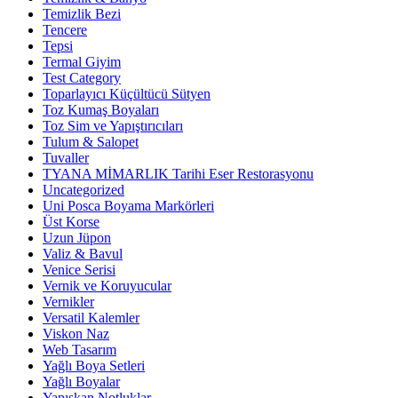
Temizlik Bezi
Tencere
Tepsi
Termal Giyim
Test Category
Toparlayıcı Küçültücü Sütyen
Toz Kumaş Boyaları
Toz Sim ve Yapıştırıcıları
Tulum & Salopet
Tuvaller
TYANA MİMARLIK Tarihi Eser Restorasyonu
Uncategorized
Uni Posca Boyama Markörleri
Üst Korse
Uzun Jüpon
Valiz & Bavul
Venice Serisi
Vernik ve Koruyucular
Vernikler
Versatil Kalemler
Viskon Naz
Web Tasarım
Yağlı Boya Setleri
Yağlı Boyalar
Yapışkan Notluklar