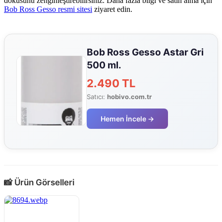
dokusunu zenginleştirebilirsiniz. Daha fazla bilgi ve satın alma için
Bob Ross Gesso resmi sitesi
ziyaret edin.
Bob Ross Gesso Astar Gri
500 ml.
2.490 TL
Satıcı:
hobivo.com.tr
Hemen İncele →
📸 Ürün Görselleri