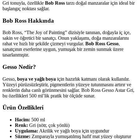
Gri tonuyla, özellikle
Bob Ross
tarzı doğal manzaralar için ideal bir
başlangıç noktası sağlar.
Bob Ross Hakkında
Bob Ross, “The Joy of Painting” dizisiyle tanınan, doğayla iç içe,
sakin ve öğretici bir sanatçı. Onun yaklaşımı, doğa manzaralarını
rahat ve hızlı bir şekilde çizmeyi vurgular.
Bob Ross Gesso
,
sanatçının eserlerine uygun, yumuşak bir zemin sunmak üzere
tasarlanmıştır.
Gesso Nedir?
Gesso,
boya ve yağlı boya
için hazırlık katmanı olarak kullanılır.
Yüzeyi pürüzsüzleştirir, pigmentlerin yüzeye tutunmasını artırır ve
renklerin daha canlı görünmesini sağlar. Bob Ross Gesso Astar Gri,
bu özellikleri 500 ml’lik pratik bir ölçüde sunar.
Ürün Özellikleri
Hacim:
500 ml
Renk:
Gri (nötr, çok yönlü)
Uygulama:
Akrilik ve yağlı boya için uygundur
Süzme:
Zımparayla yumuşatılmış hafif mat yüzey oluşturur