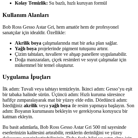
Kolay Temizlik:
Su bazlı, hızlı kuruyan formül
Kullanım Alanları
Bob Ross Gesso Astar Gri, hem amatör hem de profesyonel
sanatçılar için idealdir. Özellikle:
Akrilik boya
çalışmalarında mat bir arka plan sağlar.
Yağlı boya
projelerinde pigment tutuşunu artırır.
Çizim tahtaları, tuvallere ve ahşap panellere uygulanabilir.
Doğa manzaraları, çiçek resimleri ve soyut çalışmalar için
mükemmel bir temel oluşturur.
Uygulama İpuçları
İlk adım: Tuvali veya tahtayı temizleyin. İkinci adım: Gesso’yu eşit
bir tabaka halinde sürün. Üçüncü adım: Hızlı kuruma süresince
hafifçe zımparalayarak mat bir yüzey elde edin. Dördüncü adım:
İstediğiniz
akrilik
veya
yağlı boya
ile resim yapmaya başlayın. Son
adım: Boyanın kurumasını bekleyin ve gerekiyorsa koruyucu bir
katman ekleyin.
Bu basit adımlarla, Bob Ross Gesso Astar Gri 500 ml sayesinde
eserlerinizin kalitesini artırabilir, renklerin derinliğini ve yüzey