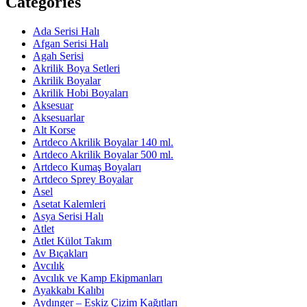
Categories
Ada Serisi Halı
Afgan Serisi Halı
Agah Serisi
Akrilik Boya Setleri
Akrilik Boyalar
Akrilik Hobi Boyaları
Aksesuar
Aksesuarlar
Alt Korse
Artdeco Akrilik Boyalar 140 ml.
Artdeco Akrilik Boyalar 500 ml.
Artdeco Kumaş Boyaları
Artdeco Sprey Boyalar
Asel
Asetat Kalemleri
Asya Serisi Halı
Atlet
Atlet Külot Takım
Av Bıçakları
Avcılık
Avcılık ve Kamp Ekipmanları
Ayakkabı Kalıbı
Aydınger – Eskiz Çizim Kağıtları