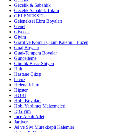
Gecelik & Sabahlık
Gecelik Sabahlık Takım
GELENEKSEL
Geleneksel Ebru Boyaları
Genel
Giyecek
Giyim
Grafit ve Kömür Çizim Kalemi – Füzen
Guaj Boyalar
Guaj-Tempera Boyalar
Güncelleme
Günlük Basic Sütyen
Halı
Hastane Çıkışı
havuz
Helena Kilim
Hipster
HOBİ
Hobi Boyaları
Hobi Yardımcı Malzemeleri
İç Giyim
İnce Askılı Atlet
Jartiyer
Jel ve Sıvı Mürekkepli Kalemler