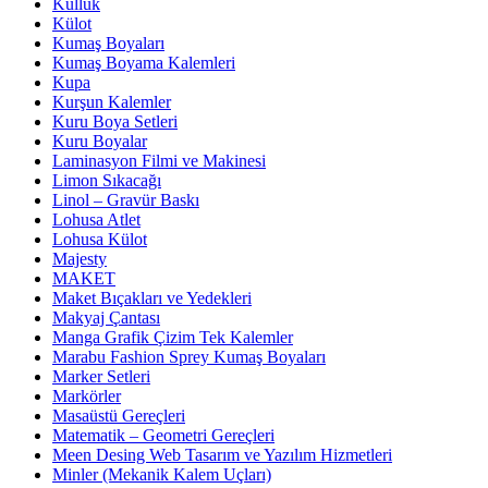
Küllük
Külot
Kumaş Boyaları
Kumaş Boyama Kalemleri
Kupa
Kurşun Kalemler
Kuru Boya Setleri
Kuru Boyalar
Laminasyon Filmi ve Makinesi
Limon Sıkacağı
Linol – Gravür Baskı
Lohusa Atlet
Lohusa Külot
Majesty
MAKET
Maket Bıçakları ve Yedekleri
Makyaj Çantası
Manga Grafik Çizim Tek Kalemler
Marabu Fashion Sprey Kumaş Boyaları
Marker Setleri
Markörler
Masaüstü Gereçleri
Matematik – Geometri Gereçleri
Meen Desing Web Tasarım ve Yazılım Hizmetleri
Minler (Mekanik Kalem Uçları)