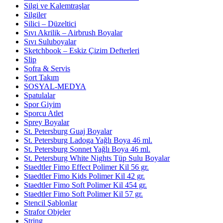
Silgi ve Kalemtraşlar
Silgiler
Silici – Düzeltici
Sıvı Akrilik – Airbrush Boyalar
Sıvı Suluboyalar
Sketchbook – Eskiz Çizim Defterleri
Slip
Sofra & Servis
Şort Takım
SOSYAL-MEDYA
Spatulalar
Spor Giyim
Sporcu Atlet
Sprey Boyalar
St. Petersburg Guaj Boyalar
St. Petersburg Ladoga Yağlı Boya 46 ml.
St. Petersburg Sonnet Yağlı Boya 46 ml.
St. Petersburg White Nights Tüp Sulu Boyalar
Staedtler Fimo Effect Polimer Kil 56 gr.
Staedtler Fimo Kids Polimer Kil 42 gr.
Staedtler Fimo Soft Polimer Kil 454 gr.
Staedtler Fimo Soft Polimer Kil 57 gr.
Stencil Şablonlar
Strafor Objeler
String