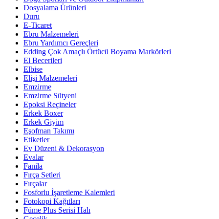
Dosyalama Ürünleri
Duru
E-Ticaret
Ebru Malzemeleri
Ebru Yardımcı Gereçleri
Edding Çok Amaçlı Örtücü Boyama Markörleri
El Becerileri
Elbise
Elişi Malzemeleri
Emzirme
Emzirme Sütyeni
Epoksi Reçineler
Erkek Boxer
Erkek Giyim
Eşofman Takımı
Etiketler
Ev Düzeni & Dekorasyon
Evalar
Fanila
Fırça Setleri
Fırçalar
Fosforlu İşaretleme Kalemleri
Fotokopi Kağıtları
Füme Plus Serisi Halı
Gecelik