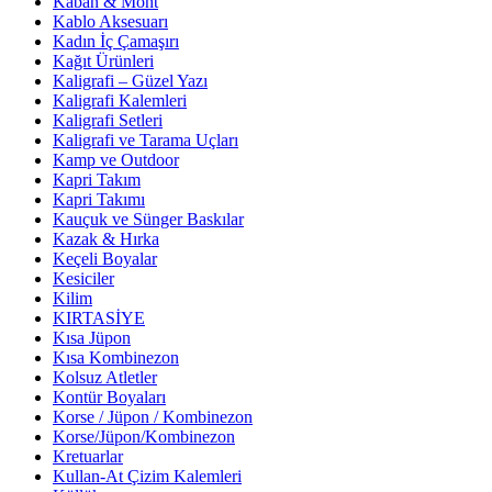
Kaban & Mont
Kablo Aksesuarı
Kadın İç Çamaşırı
Kağıt Ürünleri
Kaligrafi – Güzel Yazı
Kaligrafi Kalemleri
Kaligrafi Setleri
Kaligrafi ve Tarama Uçları
Kamp ve Outdoor
Kapri Takım
Kapri Takımı
Kauçuk ve Sünger Baskılar
Kazak & Hırka
Keçeli Boyalar
Kesiciler
Kilim
KIRTASİYE
Kısa Jüpon
Kısa Kombinezon
Kolsuz Atletler
Kontür Boyaları
Korse / Jüpon / Kombinezon
Korse/Jüpon/Kombinezon
Kretuarlar
Kullan-At Çizim Kalemleri