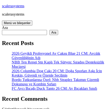
İçeriğe
scalerasystems
atla
scalerasystems
Menü ve bileşenler
Ara
Ara
Recent Posts
2026 Geyikli Profesyonel Av Çakısı Blue 21 CM: Avcılık
Güvenliliğinin Adı
NBB Ten Rengi Stn Kaplı Tek Sütyen: Sıradışı Desteksizlik
Mucizesi
2026 Columbia Dog Çakı 20 CM: Doğa Sporları Aşkı İçin
Keskin, Güvenli ve Özenle Seçilmiş
Bordo Tutkunlarına Özel: Nbb Straplez Takımın Gizemli
Dokunuşu ve Kombin Sırları
FC Avcı Bıçağı Duck Tanto 26 CM: Av Bıçakları Sınıfı
Recent Comments