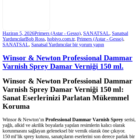
Yayın
Kategoriler
Haziran 5, 2026
Primers (Astar - Gesso)
,
SANATSAL
,
Sanatsal
tarihi
Etiketler
Yardımcılar
Bob Ross
,
hobivo.com.tr
,
Primers (Astar - Gesso)
,
Bob
SANATSAL
,
Sanatsal Yardımcılar
bir yorum yapın
Ross
Gesso
Winsor & Newton Professional Dammar
Astar
Varnish Sprey Damar Verniği 150 ml.
Gri
500
ml.
Winsor & Newton Professional Dammar
için
Varnish Sprey Damar Verniği 150 ml:
Sanat Eserlerinizi Parlatan Mükemmel
Koruma
Winsor & Newton’ın
Professional Dammar Varnish Sprey
serisi,
yağlı, alkid ve akrilik boyalarla yapılan resimlerin kalıcı olarak
korunmasını sağlayan geleneksel bir vernik olarak öne çıkıyor.
150 ml’lik sprey kutusu, sanatçıların eserlerini son derece parlak bir