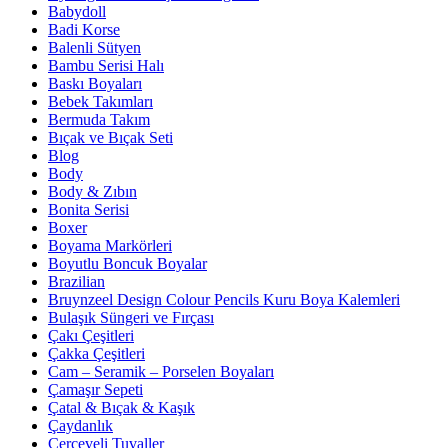
Babydoll
Badi Korse
Balenli Sütyen
Bambu Serisi Halı
Baskı Boyaları
Bebek Takımları
Bermuda Takım
Bıçak ve Bıçak Seti
Blog
Body
Body & Zıbın
Bonita Serisi
Boxer
Boyama Markörleri
Boyutlu Boncuk Boyalar
Brazilian
Bruynzeel Design Colour Pencils Kuru Boya Kalemleri
Bulaşık Süngeri ve Fırçası
Çakı Çeşitleri
Çakka Çeşitleri
Cam – Seramik – Porselen Boyaları
Çamaşır Sepeti
Çatal & Bıçak & Kaşık
Çaydanlık
Çerçeveli Tuvaller