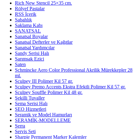
Rich New Stencil 25×35 cm.
Rölyef Pastalar
RSS İçerik
Sabahlık
Saklama Kabı
SANATSAL
Sanatsal Boyalar
Sanatsal Defterler ve Kağıtlar
Sanatsal Yardımcılar
Sandy Serisi Halı
Sarımsak Ezici
Saten
Schmincke Aero Color Professional Akrilik Mürekkepler 28
ml.
Sculpey III Polimer Kil 57 gr.
Sculpey Premo Accents Ekstra Efektli Polimer Kil 57 gr.
Sculpey Souffle Polimer Kil 48 gr.
Şekilli Tuvaller
Sema Serisi Halı
SEO Hizmetleri
Seramik ve Model Hamurları
SERAMİK-MODELLEME
Serra
Servis Seti
Sharpie Permanent Marker Kalemler