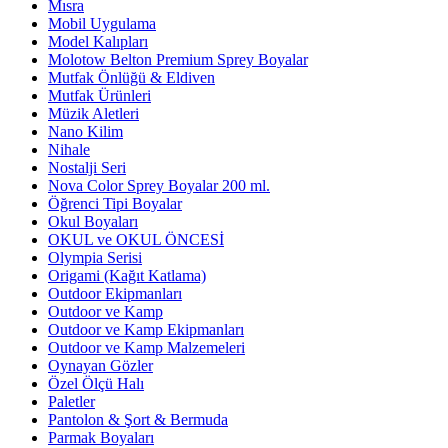
Mısra
Mobil Uygulama
Model Kalıpları
Molotow Belton Premium Sprey Boyalar
Mutfak Önlüğü & Eldiven
Mutfak Ürünleri
Müzik Aletleri
Nano Kilim
Nihale
Nostalji Seri
Nova Color Sprey Boyalar 200 ml.
Öğrenci Tipi Boyalar
Okul Boyaları
OKUL ve OKUL ÖNCESİ
Olympia Serisi
Origami (Kağıt Katlama)
Outdoor Ekipmanları
Outdoor ve Kamp
Outdoor ve Kamp Ekipmanları
Outdoor ve Kamp Malzemeleri
Oynayan Gözler
Özel Ölçü Halı
Paletler
Pantolon & Şort & Bermuda
Parmak Boyaları