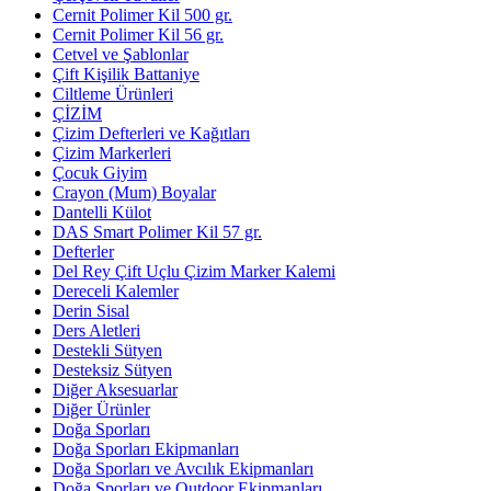
Cernit Polimer Kil 500 gr.
Cernit Polimer Kil 56 gr.
Cetvel ve Şablonlar
Çift Kişilik Battaniye
Ciltleme Ürünleri
ÇİZİM
Çizim Defterleri ve Kağıtları
Çizim Markerleri
Çocuk Giyim
Crayon (Mum) Boyalar
Dantelli Külot
DAS Smart Polimer Kil 57 gr.
Defterler
Del Rey Çift Uçlu Çizim Marker Kalemi
Dereceli Kalemler
Derin Sisal
Ders Aletleri
Destekli Sütyen
Desteksiz Sütyen
Diğer Aksesuarlar
Diğer Ürünler
Doğa Sporları
Doğa Sporları Ekipmanları
Doğa Sporları ve Avcılık Ekipmanları
Doğa Sporları ve Outdoor Ekipmanları