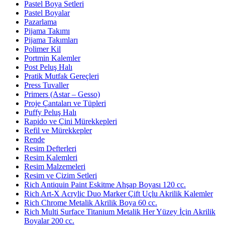
Pastel Boya Setleri
Pastel Boyalar
Pazarlama
Pijama Takımı
Pijama Takımları
Polimer Kil
Portmin Kalemler
Post Peluş Halı
Pratik Mutfak Gereçleri
Press Tuvaller
Primers (Astar – Gesso)
Proje Çantaları ve Tüpleri
Puffy Peluş Halı
Rapido ve Çini Mürekkepleri
Refil ve Mürekkepler
Rende
Resim Defterleri
Resim Kalemleri
Resim Malzemeleri
Resim ve Çizim Setleri
Rich Antiquin Paint Eskitme Ahşap Boyası 120 cc.
Rich Art-X Acrylic Duo Marker Çift Uçlu Akrilik Kalemler
Rich Chrome Metalik Akrilik Boya 60 cc.
Rich Multi Surface Titanium Metalik Her Yüzey İçin Akrilik
Boyalar 200 cc.