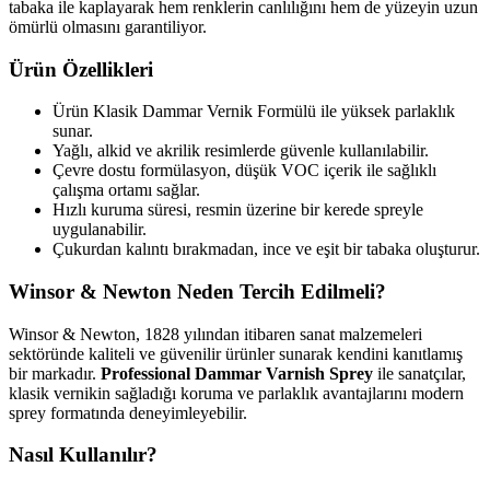
tabaka ile kaplayarak hem renklerin canlılığını hem de yüzeyin uzun
ömürlü olmasını garantiliyor.
Ürün Özellikleri
Ürün Klasik Dammar Vernik Formülü ile yüksek parlaklık
sunar.
Yağlı, alkid ve akrilik resimlerde güvenle kullanılabilir.
Çevre dostu formülasyon, düşük VOC içerik ile sağlıklı
çalışma ortamı sağlar.
Hızlı kuruma süresi, resmin üzerine bir kerede spreyle
uygulanabilir.
Çukurdan kalıntı bırakmadan, ince ve eşit bir tabaka oluşturur.
Winsor & Newton Neden Tercih Edilmeli?
Winsor & Newton, 1828 yılından itibaren sanat malzemeleri
sektöründe kaliteli ve güvenilir ürünler sunarak kendini kanıtlamış
bir markadır.
Professional Dammar Varnish Sprey
ile sanatçılar,
klasik vernikin sağladığı koruma ve parlaklık avantajlarını modern
sprey formatında deneyimleyebilir.
Nasıl Kullanılır?