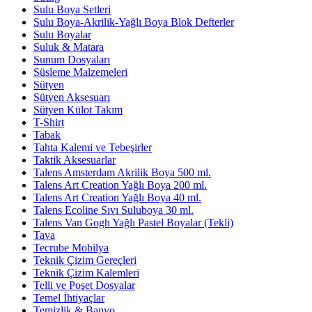
Sulu Boya Setleri
Sulu Boya-Akrilik-Yağlı Boya Blok Defterler
Sulu Boyalar
Suluk & Matara
Sunum Dosyaları
Süsleme Malzemeleri
Sütyen
Sütyen Aksesuarı
Sütyen Külot Takım
T-Shirt
Tabak
Tahta Kalemi ve Tebeşirler
Taktik Aksesuarlar
Talens Amsterdam Akrilik Boya 500 ml.
Talens Art Creation Yağlı Boya 200 ml.
Talens Art Creation Yağlı Boya 40 ml.
Talens Ecoline Sıvı Suluboya 30 ml.
Talens Van Gogh Yağlı Pastel Boyalar (Tekli)
Tava
Tecrube Mobilya
Teknik Çizim Gereçleri
Teknik Çizim Kalemleri
Telli ve Poşet Dosyalar
Temel İhtiyaçlar
Temizlik & Banyo