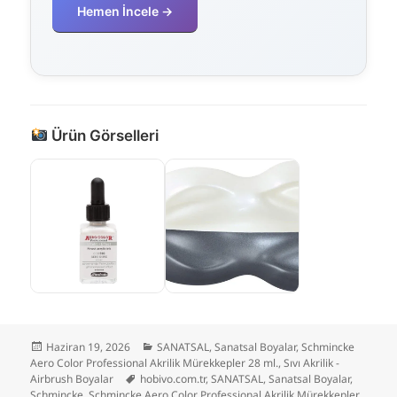
Hemen İncele →
Ürün Görselleri
Yayın
Kategoriler
Haziran 19, 2026
SANATSAL
,
Sanatsal Boyalar
,
Schmincke
tarihi
Aero Color Professional Akrilik Mürekkepler 28 ml.
,
Sıvı Akrilik -
Etiketler
Airbrush Boyalar
hobivo.com.tr
,
SANATSAL
,
Sanatsal Boyalar
,
Schmincke
,
Schmincke Aero Color Professional Akrilik Mürekkepler