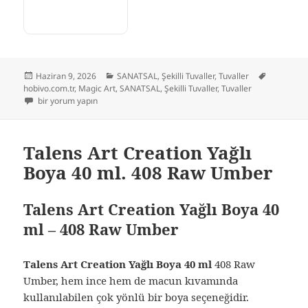
Yayın
Kategoriler
Etiketler
Haziran 9, 2026
SANATSAL
,
Şekilli Tuvaller
,
Tuvaller
tarihi
hobivo.com.tr
,
Magic Art
,
SANATSAL
,
Şekilli Tuvaller
,
Tuvaller
Magic Art Daire Tuval 15 cm. için
bir yorum yapın
Talens Art Creation Yağlı
Boya 40 ml. 408 Raw Umber
Talens Art Creation Yağlı Boya 40
ml – 408 Raw Umber
Talens Art Creation Yağlı Boya 40 ml
408 Raw
Umber, hem ince hem de macun kıvamında
kullanılabilen çok yönlü bir boya seçeneğidir.