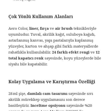
Çok Yönlü Kullanım Alanları
Aero Color,
liner, fırça
ve
air brush
teknikleriyle
uyumludur. Tuval, akrilik kağıt, suluboya kağıdı,
astarlanmış kanvas, yapı pastalarıyla kaplanmış
yüzeyler, karton ve ahşap gibi farklı materyallerde
rahatlıkla kullanılabilir.
24 farklı efekt rengi
ve
12
total kapatıcı renk
sayesinde, koyu yüzeylerde bile
siyahı bile kapatabilir.
Kolay Uygulama ve Karıştırma Özelliği
28 ml şişe,
damlalı cam tasarımı
sayesinde sıvı
akrilik mürekkep uygulamasını son derece
basitleştirir.
Inceltme opsiyonu
sayesinde %20