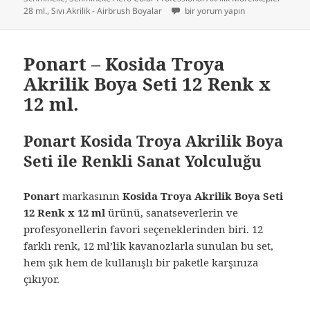
Schmincke Aero Color Akrilik Mür
28 ml.
,
Sıvı Akrilik - Airbrush Boyalar
bir yorum yapın
Ponart – Kosida Troya
Akrilik Boya Seti 12 Renk x
12 ml.
Ponart Kosida Troya Akrilik Boya
Seti ile Renkli Sanat Yolculuğu
Ponart
markasının
Kosida Troya Akrilik Boya Seti
12 Renk x 12 ml
ürünü, sanatseverlerin ve
profesyonellerin favori seçeneklerinden biri. 12
farklı renk, 12 ml’lik kavanozlarla sunulan bu set,
hem şık hem de kullanışlı bir paketle karşınıza
çıkıyor.