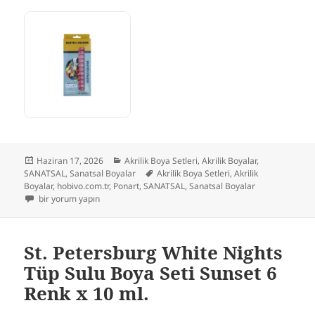
Yayın
Kategoriler
Haziran 17, 2026
Akrilik Boya Setleri
,
Akrilik Boyalar
,
tarihi
Etiketler
SANATSAL
,
Sanatsal Boyalar
Akrilik Boya Setleri
,
Akrilik
Boyalar
,
hobivo.com.tr
,
Ponart
,
SANATSAL
,
Sanatsal Boyalar
Ponart – Kosida Troya Akrilik Boya Seti 12 Renk x 12 ml. için
bir yorum yapın
St. Petersburg White Nights
Tüp Sulu Boya Seti Sunset 6
Renk x 10 ml.