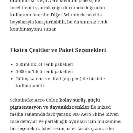
oranında su veya Aero Medium (50602) ile
inceltilebilir, ancak çoğu durumda doğrudan
kullanımı önerilir. Diğer Schmincke akrilik
boyalarıyla karıştırılabilir, bu da sınırsız renk
kombinasyonu sunar.
Ekstra Çeşitler ve Paket Seçenekleri
250 ml’lik 24 renk paketleri
1000 ml’lik 5 renk paketleri
Rötuş kalemi ve divit (dip pen) ile birlikte
kullanılabilir
Schmincke Aero Color,
kolay sürüş, güçlü
pigmentasyon ve dayanıklı renkler
ile mixed
media sanatında fark yaratır. 900 Aero Shine Silver,
ince detaylar ve parlak ışık oyunları için mükemmel
bir seçenektir. İster resim, ister taslak çizim, ister