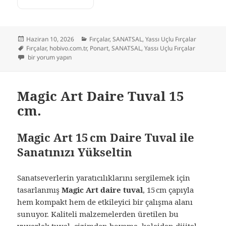
Yayın
Kategoriler
Haziran 10, 2026
Fırçalar
,
SANATSAL
,
Yassı Uçlu Fırçalar
tarihi
Etiketler
Fırçalar
,
hobivo.com.tr
,
Ponart
,
SANATSAL
,
Yassı Uçlu Fırçalar
Ponart 7210 Serisi Düz Uçlu Sentetik Fırça No: 12 için
bir yorum yapın
Magic Art Daire Tuval 15
cm.
Magic Art 15 cm Daire Tuval ile
Sanatınızı Yükseltin
Sanatseverlerin yaratıcılıklarını sergilemek için
tasarlanmış
Magic Art daire tuval
, 15 cm çapıyla
hem kompakt hem de etkileyici bir çalışma alanı
sunuyor. Kaliteli malzemelerden üretilen bu