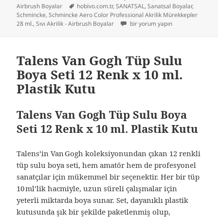
Etiketler
Airbrush Boyalar
hobivo.com.tr
,
SANATSAL
,
Sanatsal Boyalar
,
Schmincke
,
Schmincke Aero Color Professional Akrilik Mürekkepler
Schmincke Aero Color Akrilik Mü
28 ml.
,
Sıvı Akrilik - Airbrush Boyalar
bir yorum yapın
Talens Van Gogh Tüp Sulu
Boya Seti 12 Renk x 10 ml.
Plastik Kutu
Talens Van Gogh Tüp Sulu Boya
Seti 12 Renk x 10 ml. Plastik Kutu
Talens’in Van Gogh koleksiyonundan çıkan 12 renkli
tüp sulu boya seti, hem amatör hem de profesyonel
sanatçılar için mükemmel bir seçenektir. Her bir tüp
10 ml’lik hacmiyle, uzun süreli çalışmalar için
yeterli miktarda boya sunar. Set, dayanıklı plastik
kutusunda şık bir şekilde paketlenmiş olup,