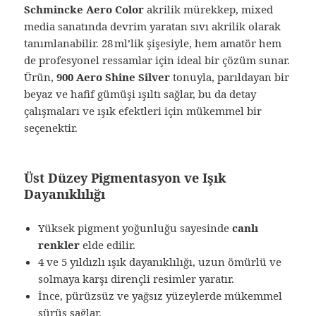
Schmincke Aero Color
akrilik mürekkep, mixed
media sanatında devrim yaratan sıvı akrilik olarak
tanımlanabilir. 28 ml’lik şişesiyle, hem amatör hem
de profesyonel ressamlar için ideal bir çözüm sunar.
Ürün,
900 Aero Shine Silver
tonuyla, parıldayan bir
beyaz ve hafif gümüşi ışıltı sağlar, bu da detay
çalışmaları ve ışık efektleri için mükemmel bir
seçenektir.
Üst Düzey Pigmentasyon ve Işık
Dayanıklılığı
Yüksek pigment yoğunluğu sayesinde
canlı
renkler
elde edilir.
4 ve 5 yıldızlı ışık dayanıklılığı, uzun ömürlü ve
solmaya karşı dirençli resimler yaratır.
İnce, pürüzsüz ve yağsız yüzeylerde mükemmel
sürüş sağlar.