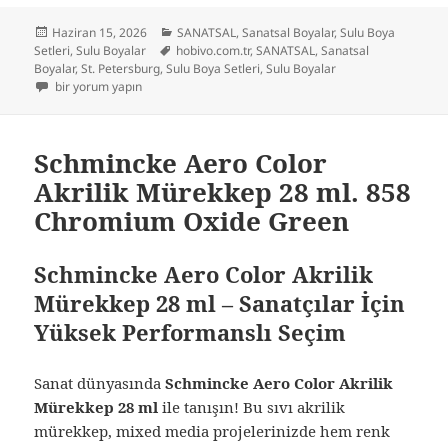
Yayın
Kategoriler
Haziran 15, 2026
SANATSAL
,
Sanatsal Boyalar
,
Sulu Boya
tarihi
Etiketler
Setleri
,
Sulu Boyalar
hobivo.com.tr
,
SANATSAL
,
Sanatsal
Boyalar
,
St. Petersburg
,
Sulu Boya Setleri
,
Sulu Boyalar
St. Petersburg White Nights Tüp Sulu Boya Seti Sunset 6 Renk x 10 ml. iç
bir yorum yapın
Schmincke Aero Color
Akrilik Mürekkep 28 ml. 858
Chromium Oxide Green
Schmincke Aero Color Akrilik
Mürekkep 28 ml – Sanatçılar İçin
Yüksek Performanslı Seçim
Sanat dünyasında
Schmincke Aero Color Akrilik
Mürekkep 28 ml
ile tanışın! Bu sıvı akrilik
mürekkep, mixed media projelerinizde hem renk