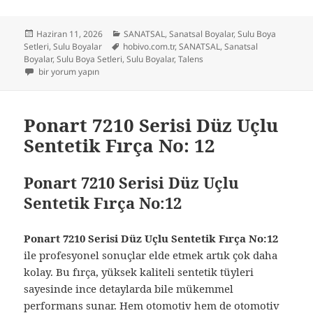
Yayın
Kategoriler
Haziran 11, 2026
SANATSAL
,
Sanatsal Boyalar
,
Sulu Boya
tarihi
Etiketler
Setleri
,
Sulu Boyalar
hobivo.com.tr
,
SANATSAL
,
Sanatsal
Boyalar
,
Sulu Boya Setleri
,
Sulu Boyalar
,
Talens
Talens Van Gogh Tüp Sulu Boya Seti 12 Renk x 10 ml. Plastik Kutu için
bir yorum yapın
Ponart 7210 Serisi Düz Uçlu
Sentetik Fırça No: 12
Ponart 7210 Serisi Düz Uçlu
Sentetik Fırça No:12
Ponart 7210 Serisi Düz Uçlu Sentetik Fırça No:12
ile profesyonel sonuçlar elde etmek artık çok daha
kolay. Bu fırça, yüksek kaliteli sentetik tüyleri
sayesinde ince detaylarda bile mükemmel
performans sunar. Hem otomotiv hem de otomotiv