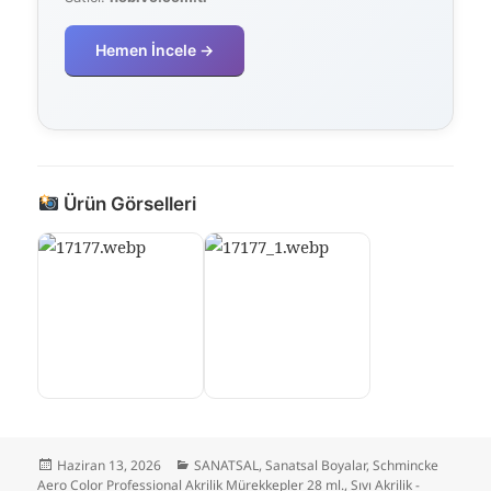
Hemen İncele →
Ürün Görselleri
Yayın
Kategoriler
Haziran 13, 2026
SANATSAL
,
Sanatsal Boyalar
,
Schmincke
tarihi
Aero Color Professional Akrilik Mürekkepler 28 ml.
,
Sıvı Akrilik -