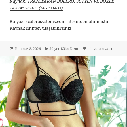
Kaynak:
TRANSPARAN BOLERO, SÜTYEN VE BOXER
TAKIM SİYAH (MGP31433)
Bu yazı
scalerasystems.com
sitesinden alınmıştır.
Kaynak linkten ulaşabilirsiniz.
Yayın
Kategoriler
Gallipoli’nin En Güzel 
Temmuz 8, 2026
Sütyen Külot Takım
bir yorum yapın
tarihi