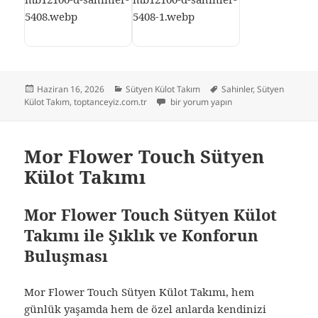
Yayın
Kategoriler
Etiketler
Haziran 16, 2026
Sütyen Külot Takım
Sahinler
,
Sütyen
tarihi
Şahinler Destekli Balenli Büstiyer Ta
Külot Takım
,
toptanceyiz.com.tr
bir yorum yapın
Mor Flower Touch Sütyen
Külot Takımı
Mor Flower Touch Sütyen Külot
Takımı ile Şıklık ve Konforun
Buluşması
Mor Flower Touch Sütyen Külot Takımı, hem
günlük yaşamda hem de özel anlarda kendinizi