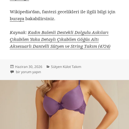
Wikipedia’dan, fantezi gecelikleri ile ilgili bilgi için
buraya
bakabilirsiniz.
Kaynak:
Kadın Balenli Destekli Dolgulu Askıları
Çıkabilen Yaka Detaylı Çıkabilen Göğüs Altı
Aksesuarlı Dantelli Sütyen ve String Takım (4724)
Yayın
Kategoriler
Haziran 30, 2026
Sütyen Külot Takım
tarihi
Kadın Balenli Destekli Dolgulu Askıları Çıkabilen Yaka Detaylı Çıkabilen 
bir yorum yapın