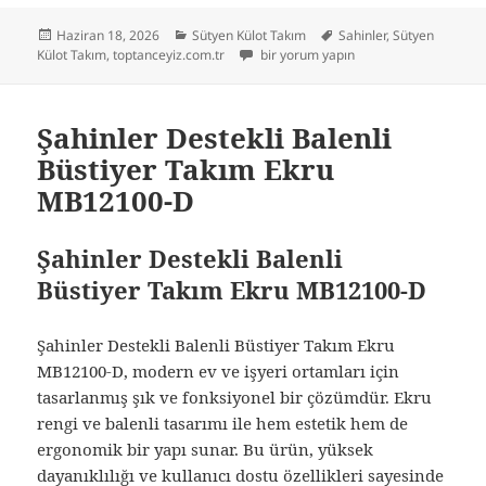
Yayın
Kategoriler
Etiketler
Haziran 18, 2026
Sütyen Külot Takım
Sahinler
,
Sütyen
tarihi
Şahinler Desteksiz Bralet Takım Ekru
Külot Takım
,
toptanceyiz.com.tr
bir yorum yapın
Şahinler Destekli Balenli
Büstiyer Takım Ekru
MB12100-D
Şahinler Destekli Balenli
Büstiyer Takım Ekru MB12100-D
Şahinler Destekli Balenli Büstiyer Takım Ekru
MB12100-D, modern ev ve işyeri ortamları için
tasarlanmış şık ve fonksiyonel bir çözümdür. Ekru
rengi ve balenli tasarımı ile hem estetik hem de
ergonomik bir yapı sunar. Bu ürün, yüksek
dayanıklılığı ve kullanıcı dostu özellikleri sayesinde