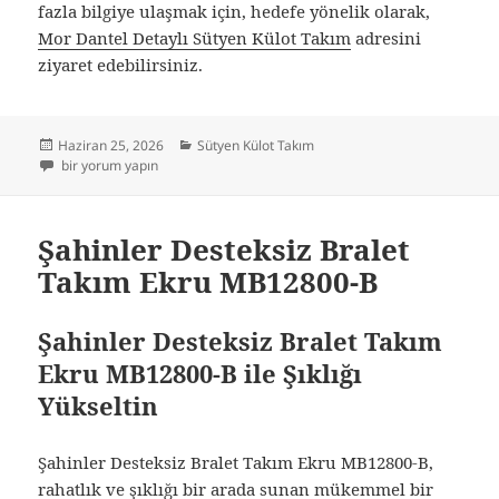
fazla bilgiye ulaşmak için, hedefe yönelik olarak,
Mor Dantel Detaylı Sütyen Külot Takım
adresini
ziyaret edebilirsiniz.
Yayın
Kategoriler
Haziran 25, 2026
Sütyen Külot Takım
tarihi
Dantel Elegansı: Mor Dantel Detaylı Sütyen Külot Takım İncelemesi için
bir yorum yapın
Şahinler Desteksiz Bralet
Takım Ekru MB12800-B
Şahinler Desteksiz Bralet Takım
Ekru MB12800-B ile Şıklığı
Yükseltin
Şahinler Desteksiz Bralet Takım Ekru MB12800-B,
rahatlık ve şıklığı bir arada sunan mükemmel bir