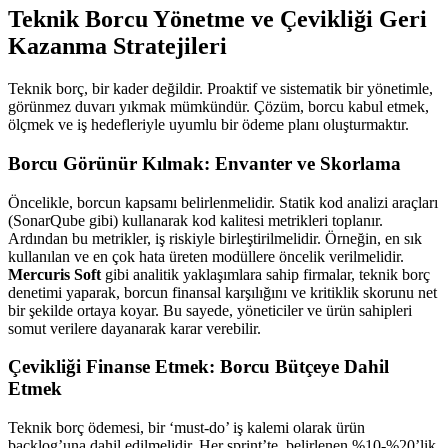
Teknik Borcu Yönetme ve Çevikliği Geri
Kazanma Stratejileri
Teknik borç, bir kader değildir. Proaktif ve sistematik bir yönetimle,
görünmez duvarı yıkmak mümkündür. Çözüm, borcu kabul etmek,
ölçmek ve iş hedefleriyle uyumlu bir ödeme planı oluşturmaktır.
Borcu Görünür Kılmak: Envanter ve Skorlama
Öncelikle, borcun kapsamı belirlenmelidir. Statik kod analizi araçları
(SonarQube gibi) kullanarak kod kalitesi metrikleri toplanır.
Ardından bu metrikler, iş riskiyle birleştirilmelidir. Örneğin, en sık
kullanılan ve en çok hata üreten modüllere öncelik verilmelidir.
Mercuris Soft
gibi analitik yaklaşımlara sahip firmalar, teknik borç
denetimi yaparak, borcun finansal karşılığını ve kritiklik skorunu net
bir şekilde ortaya koyar. Bu sayede, yöneticiler ve ürün sahipleri
somut verilere dayanarak karar verebilir.
Çevikliği Finanse Etmek: Borcu Bütçeye Dahil
Etmek
Teknik borç ödemesi, bir ‘must-do’ iş kalemi olarak ürün
backlog’una dahil edilmelidir. Her sprint’te, belirlenen %10-%20’lik