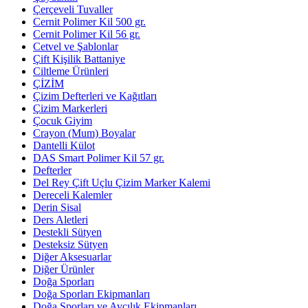
Çerçeveli Tuvaller
Cernit Polimer Kil 500 gr.
Cernit Polimer Kil 56 gr.
Cetvel ve Şablonlar
Çift Kişilik Battaniye
Ciltleme Ürünleri
ÇİZİM
Çizim Defterleri ve Kağıtları
Çizim Markerleri
Çocuk Giyim
Crayon (Mum) Boyalar
Dantelli Külot
DAS Smart Polimer Kil 57 gr.
Defterler
Del Rey Çift Uçlu Çizim Marker Kalemi
Dereceli Kalemler
Derin Sisal
Ders Aletleri
Destekli Sütyen
Desteksiz Sütyen
Diğer Aksesuarlar
Diğer Ürünler
Doğa Sporları
Doğa Sporları Ekipmanları
Doğa Sporları ve Avcılık Ekipmanları