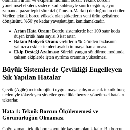
oranlarını artırır ve ekiplerin moralini bozar. Teknik borcun
yönetimsel etkileri, sadece kod kalitesiyle sınırlı değildir; aynı
zamanda pazar tepki sürenizi (Time-to-Market) de doğrudan etkiler.
Veriler, teknik borcu yüksek olan şirketlerin yeni ürün geliştirme
döngüsünü %50’ye kadar yavaşlattığını kanıtlamaktadır.
Artan Hata Oranı:
Borçlu sistemlerde her 100 satır koda
düşen kritik hata sayısı 3 kat artar.
Bakım Maliyeti Oranı:
Gelirlerin %15’inden fazlasının
yalnızca eski sistemleri ayakta tutmaya harcanması.
Ekip Desteği Azalması:
Sürekli yangın söndürme modunda
çalışan ekiplerde işten ayrılma oranının yükselmesi.
Büyük Sistemlerde Çevikliği Engelleyen
Sık Yapılan Hatalar
Çevik (Agile) metodolojileri uygulamaya çalışan ancak teknik borç
nedeniyle tökezleyen şirketler genellikle benzer yönetimsel hataları
tekrarlar.
Hata 1: Teknik Borcun Ölçülememesi ve
Görünürlüğün Olmaması
Çoğu zaman, teknik borç soyut bir kavram olarak kalır. Bu borcun