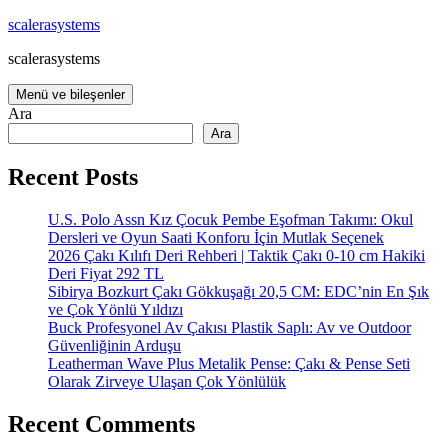
İçeriğe
scalerasystems
atla
scalerasystems
Menü ve bileşenler
Ara
Ara
Recent Posts
U.S. Polo Assn Kız Çocuk Pembe Eşofman Takımı: Okul
Dersleri ve Oyun Saati Konforu İçin Mutlak Seçenek
2026 Çakı Kılıfı Deri Rehberi | Taktik Çakı 0-10 cm Hakiki
Deri Fiyat 292 TL
Sibirya Bozkurt Çakı Gökkuşağı 20,5 CM: EDC’nin En Şık
ve Çok Yönlü Yıldızı
Buck Profesyonel Av Çakısı Plastik Saplı: Av ve Outdoor
Güvenliğinin Arduşu
Leatherman Wave Plus Metalik Pense: Çakı & Pense Seti
Olarak Zirveye Ulaşan Çok Yönlülük
Recent Comments