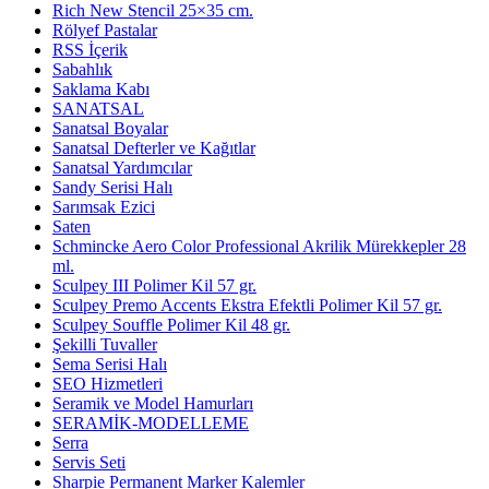
Rich New Stencil 25×35 cm.
Rölyef Pastalar
RSS İçerik
Sabahlık
Saklama Kabı
SANATSAL
Sanatsal Boyalar
Sanatsal Defterler ve Kağıtlar
Sanatsal Yardımcılar
Sandy Serisi Halı
Sarımsak Ezici
Saten
Schmincke Aero Color Professional Akrilik Mürekkepler 28
ml.
Sculpey III Polimer Kil 57 gr.
Sculpey Premo Accents Ekstra Efektli Polimer Kil 57 gr.
Sculpey Souffle Polimer Kil 48 gr.
Şekilli Tuvaller
Sema Serisi Halı
SEO Hizmetleri
Seramik ve Model Hamurları
SERAMİK-MODELLEME
Serra
Servis Seti
Sharpie Permanent Marker Kalemler