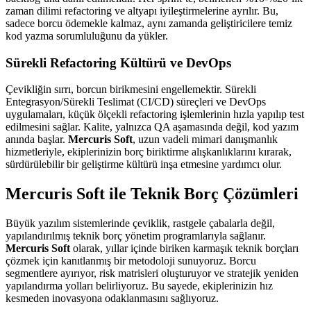
zaman dilimi refactoring ve altyapı iyileştirmelerine ayrılır. Bu,
sadece borcu ödemekle kalmaz, aynı zamanda geliştiricilere temiz
kod yazma sorumluluğunu da yükler.
Sürekli Refactoring Kültürü ve DevOps
Çevikliğin sırrı, borcun birikmesini engellemektir. Sürekli
Entegrasyon/Sürekli Teslimat (CI/CD) süreçleri ve DevOps
uygulamaları, küçük ölçekli refactoring işlemlerinin hızla yapılıp test
edilmesini sağlar. Kalite, yalnızca QA aşamasında değil, kod yazım
anında başlar.
Mercuris Soft
, uzun vadeli mimari danışmanlık
hizmetleriyle, ekiplerinizin borç biriktirme alışkanlıklarını kırarak,
sürdürülebilir bir geliştirme kültürü inşa etmesine yardımcı olur.
Mercuris Soft ile Teknik Borç Çözümleri
Büyük yazılım sistemlerinde çeviklik, rastgele çabalarla değil,
yapılandırılmış teknik borç yönetim programlarıyla sağlanır.
Mercuris Soft
olarak, yıllar içinde biriken karmaşık teknik borçları
çözmek için kanıtlanmış bir metodoloji sunuyoruz. Borcu
segmentlere ayırıyor, risk matrisleri oluşturuyor ve stratejik yeniden
yapılandırma yolları belirliyoruz. Bu sayede, ekiplerinizin hız
kesmeden inovasyona odaklanmasını sağlıyoruz.