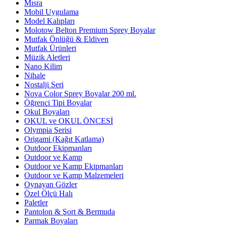
Mısra
Mobil Uygulama
Model Kalıpları
Molotow Belton Premium Sprey Boyalar
Mutfak Önlüğü & Eldiven
Mutfak Ürünleri
Müzik Aletleri
Nano Kilim
Nihale
Nostalji Seri
Nova Color Sprey Boyalar 200 ml.
Öğrenci Tipi Boyalar
Okul Boyaları
OKUL ve OKUL ÖNCESİ
Olympia Serisi
Origami (Kağıt Katlama)
Outdoor Ekipmanları
Outdoor ve Kamp
Outdoor ve Kamp Ekipmanları
Outdoor ve Kamp Malzemeleri
Oynayan Gözler
Özel Ölçü Halı
Paletler
Pantolon & Şort & Bermuda
Parmak Boyaları