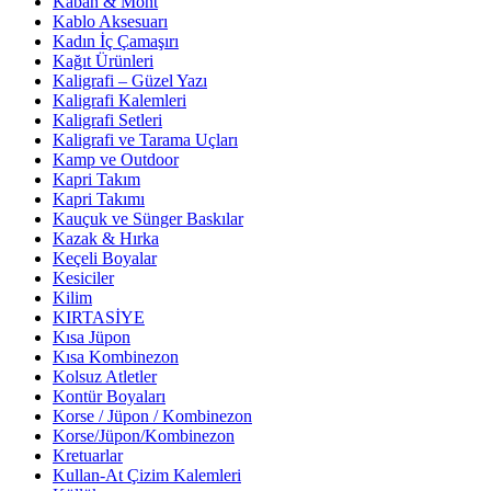
Kaban & Mont
Kablo Aksesuarı
Kadın İç Çamaşırı
Kağıt Ürünleri
Kaligrafi – Güzel Yazı
Kaligrafi Kalemleri
Kaligrafi Setleri
Kaligrafi ve Tarama Uçları
Kamp ve Outdoor
Kapri Takım
Kapri Takımı
Kauçuk ve Sünger Baskılar
Kazak & Hırka
Keçeli Boyalar
Kesiciler
Kilim
KIRTASİYE
Kısa Jüpon
Kısa Kombinezon
Kolsuz Atletler
Kontür Boyaları
Korse / Jüpon / Kombinezon
Korse/Jüpon/Kombinezon
Kretuarlar
Kullan-At Çizim Kalemleri