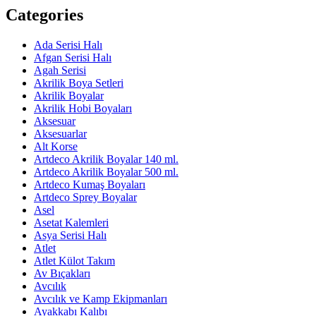
Categories
Ada Serisi Halı
Afgan Serisi Halı
Agah Serisi
Akrilik Boya Setleri
Akrilik Boyalar
Akrilik Hobi Boyaları
Aksesuar
Aksesuarlar
Alt Korse
Artdeco Akrilik Boyalar 140 ml.
Artdeco Akrilik Boyalar 500 ml.
Artdeco Kumaş Boyaları
Artdeco Sprey Boyalar
Asel
Asetat Kalemleri
Asya Serisi Halı
Atlet
Atlet Külot Takım
Av Bıçakları
Avcılık
Avcılık ve Kamp Ekipmanları
Ayakkabı Kalıbı