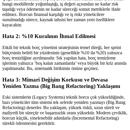
hangi modüllerde yoğunlaştığı, iş değeri açısından ne kadar risk
taşıdığı veya ödemenin ne kadar süreceği somut metriklerle ifade
edilmez. Borcun finansal karşılığı ve iş riski yöneticilere
sunulmadığı sürece, kaynak tahsisi her zaman yeni özelliklere
kayacaktır.
Hata 2: %10 Kuralının İhmal Edilmesi
Etkili bir teknik borç yönetimi stratejisinin temel direği, her sprint
bütçesinin belirli bir yüzdesinin (genellikle %10 ila %20) yalnızca
borç temizliğine ayrılmasıdır. Sık yapılan hata, borç temizleme
işlerinin yalnızca ‘boş kalan zamanlarda’ veya büyük bir kriz anında
yapılmasıdır. Bu, sistematik birikimin önüne geçmez.
Hata 3: Mimari Değişim Korkusu ve Devasa
Yeniden Yazma (Big Bang Refactoring) Yaklaşımı
Eski sistemlerin (Legacy Systems) teknik borcu çok yükseldiğinde,
bazı yöneticiler tüm sistemi tek seferde yeniden yazmayı (Big Bang
Refactoring) denerler. Bu yaklaşım, yüksek riskli, uzun süreli ve
maliyetli bir süreçtir ve başarısızlık oranı yüksektir. Modern çeviklik,
borcun küçük, yinelenebilir adımlarla (Incremental Refactoring)
sürekli ödenmesini gerektirir.