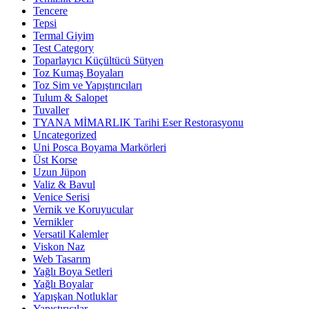
Tencere
Tepsi
Termal Giyim
Test Category
Toparlayıcı Küçültücü Sütyen
Toz Kumaş Boyaları
Toz Sim ve Yapıştırıcıları
Tulum & Salopet
Tuvaller
TYANA MİMARLIK Tarihi Eser Restorasyonu
Uncategorized
Uni Posca Boyama Markörleri
Üst Korse
Uzun Jüpon
Valiz & Bavul
Venice Serisi
Vernik ve Koruyucular
Vernikler
Versatil Kalemler
Viskon Naz
Web Tasarım
Yağlı Boya Setleri
Yağlı Boyalar
Yapışkan Notluklar
Yapıştırıcılar