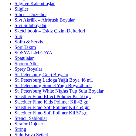
Silgi ve Kalemtraşlar
Silgiler
Silici – Düzeltici
Sıvı Akrilik – Airbrush Boyalar
Sıvı Suluboyalar
Sketchbook – Eskiz Çizim Defterleri
Slip
Sofra & Servis
Şort Takım
SOSYAL-MEDYA
Spatulalar
Sporcu Atlet
Sprey Boyalar
St. Petersburg Guaj Boyalar
St. Petersburg Ladoga Yağlı Boya 46 ml.
St. Petersburg Sonnet Yağlı Boya 46 ml.
St. Petersburg White Nights Tüp Sulu Boyalar
Staedtler Fimo Effect Polimer Kil 56 gr.
Staedtler Fimo Kids Polimer Kil 42 gr.
Staedtler Fimo Soft Polimer Kil 454 gr.
Staedtler Fimo Soft Polimer Kil 57 gr.
Stencil Şablonlar
Strafor Objeler
String
Sulu Boya Setleri