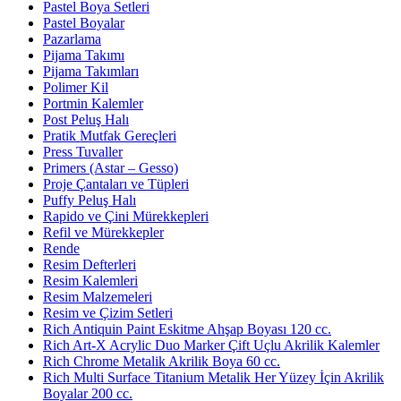
Pastel Boya Setleri
Pastel Boyalar
Pazarlama
Pijama Takımı
Pijama Takımları
Polimer Kil
Portmin Kalemler
Post Peluş Halı
Pratik Mutfak Gereçleri
Press Tuvaller
Primers (Astar – Gesso)
Proje Çantaları ve Tüpleri
Puffy Peluş Halı
Rapido ve Çini Mürekkepleri
Refil ve Mürekkepler
Rende
Resim Defterleri
Resim Kalemleri
Resim Malzemeleri
Resim ve Çizim Setleri
Rich Antiquin Paint Eskitme Ahşap Boyası 120 cc.
Rich Art-X Acrylic Duo Marker Çift Uçlu Akrilik Kalemler
Rich Chrome Metalik Akrilik Boya 60 cc.
Rich Multi Surface Titanium Metalik Her Yüzey İçin Akrilik
Boyalar 200 cc.