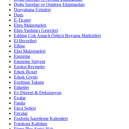
Doğa Sporları ve Outdoor Ekipmanları
Dosyalama Ürünleri
Duru
E-Ticaret
Ebru Malzemeleri
Ebru Yardımcı Gereçleri
Edding Çok Amaçlı Örtücü Boyama Markörleri
El Becerileri
Elbise
Elişi Malzemeleri
Emzirme
Emzirme Sütyeni
Epoksi Reçineler
Erkek Boxer
Erkek Giyim
Eşofman Takımı
Etiketler
Ev Düzeni & Dekorasyon
Evalar
Fanila
Fırça Setleri
Fırçalar
Fosforlu İşaretleme Kalemleri
Fotokopi Kağıtları
Füme Plus Serisi Halı