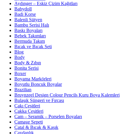
Aydınger – Eskiz Çizim Kağıtları
Babydoll
Badi Korse
Balenli Sütyen
Bambu Serisi Halı
Baskı Boyaları
Bebek Takımları
Bermuda Takım
Bıçak ve Bıçak Seti
Blog
Body
Body & Zıbın
Bonita Serisi
Boxer
Boyama Markörleri
Boyutlu Boncuk Boyalar
Brazilian
Bruynzeel Design Colour Pencils Kuru Boya Kalemleri
Bulaşık Süngeri ve Fırçası
Çakı Çeşitleri
Çakka Çeşitleri
Cam – Seramik – Porselen Boyaları
Çamaşır Sepeti
Çatal & Bıçak & Kaşık
Çaydanlık