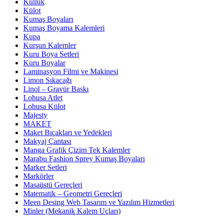
Küllük
Külot
Kumaş Boyaları
Kumaş Boyama Kalemleri
Kupa
Kurşun Kalemler
Kuru Boya Setleri
Kuru Boyalar
Laminasyon Filmi ve Makinesi
Limon Sıkacağı
Linol – Gravür Baskı
Lohusa Atlet
Lohusa Külot
Majesty
MAKET
Maket Bıçakları ve Yedekleri
Makyaj Çantası
Manga Grafik Çizim Tek Kalemler
Marabu Fashion Sprey Kumaş Boyaları
Marker Setleri
Markörler
Masaüstü Gereçleri
Matematik – Geometri Gereçleri
Meen Desing Web Tasarım ve Yazılım Hizmetleri
Minler (Mekanik Kalem Uçları)