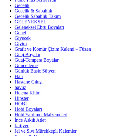
Gecelik
Gecelik & Sabahlık
Gecelik Sabahlık Takım
GELENEKSEL
Geleneksel Ebru Boyaları
Genel
Giyecek
Giyim
Grafit ve Kömür Çizim Kalemi – Füzen
Guaj Boyalar
Guaj-Tempera Boyalar
Güncelleme
Günlük Basic Sütyen
Halı
Hastane Çıkışı
havuz
Helena Kilim
Hipster
HOBİ
Hobi Boyaları
Hobi Yardımcı Malzemeleri
İnce Askılı Atlet
Jartiyer
Jel ve Sıvı Mürekkepli Kalemler