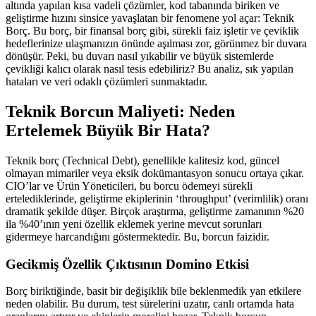
altında yapılan kısa vadeli çözümler, kod tabanında biriken ve
geliştirme hızını sinsice yavaşlatan bir fenomene yol açar: Teknik
Borç. Bu borç, bir finansal borç gibi, sürekli faiz işletir ve çeviklik
hedeflerinize ulaşmanızın önünde aşılması zor, görünmez bir duvara
dönüşür. Peki, bu duvarı nasıl yıkabilir ve büyük sistemlerde
çevikliği kalıcı olarak nasıl tesis edebiliriz? Bu analiz, sık yapılan
hataları ve veri odaklı çözümleri sunmaktadır.
Teknik Borcun Maliyeti: Neden
Ertelemek Büyük Bir Hata?
Teknik borç (Technical Debt), genellikle kalitesiz kod, güncel
olmayan mimariler veya eksik dokümantasyon sonucu ortaya çıkar.
CIO’lar ve Ürün Yöneticileri, bu borcu ödemeyi sürekli
ertelediklerinde, geliştirme ekiplerinin ‘throughput’ (verimlilik) oranı
dramatik şekilde düşer. Birçok araştırma, geliştirme zamanının %20
ila %40’ının yeni özellik eklemek yerine mevcut sorunları
gidermeye harcandığını göstermektedir. Bu, borcun faizidir.
Gecikmiş Özellik Çıktısının Domino Etkisi
Borç biriktiğinde, basit bir değişiklik bile beklenmedik yan etkilere
neden olabilir. Bu durum, test sürelerini uzatır, canlı ortamda hata