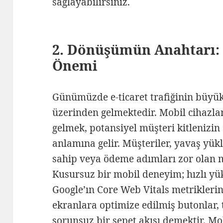
sağlayabilirsiniz.
2. Dönüşümün Anahtarı:
Önemi
Günümüzde e-ticaret trafiğinin büyük
üzerinden gelmektedir. Mobil cihazla
gelmek, potansiyel müşteri kitleniz
anlamına gelir. Müşteriler, yavaş yü
sahip veya ödeme adımları zor olan m
Kusursuz bir mobil deneyim; hızlı yük
Google’ın Core Web Vitals metrikler
ekranlara optimize edilmiş butonlar, 
sorunsuz bir sepet akışı demektir. Mo