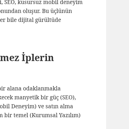
eri, SEO, kusursuz mobil deneyim
onundan oluşur. Bu üçlünün
 bile dijital gürültüde
mez İplerin
 bir alana odaklanmakla
kecek manyetik bir güç (SEO),
(Mobil Deneyim) ve satın alma
m bir temel (Kurumsal Yazılım)