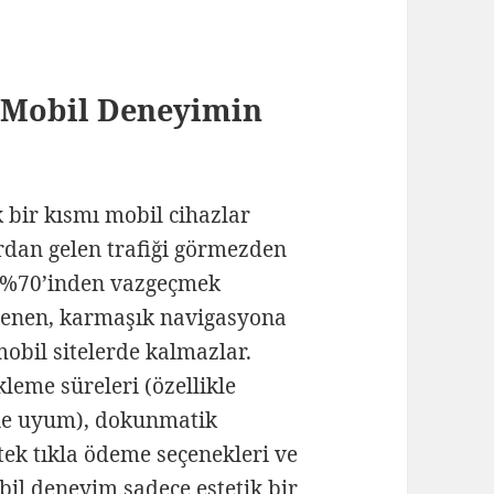
 Mobil Deneyimin
 bir kısmı mobil cihazlar
rdan gelen trafiği görmezden
in %70’inden vazgeçmek
klenen, karmaşık navigasyona
obil sitelerde kalmazlar.
leme süreleri (özellikle
ine uyum), dokunmatik
tek tıkla ödeme seçenekleri ve
bil deneyim sadece estetik bir