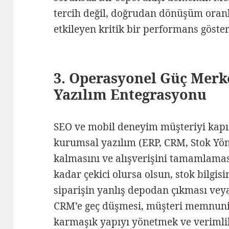
tercih değil, doğrudan dönüşüm oranla
etkileyen kritik bir performans göster
3. Operasyonel Güç Merk
Yazılım Entegrasyonu
SEO ve mobil deneyim müşteriyi kapıd
kurumsal yazılım (ERP, CRM, Stok Yön
kalmasını ve alışverişini tamamlamasın
kadar çekici olursa olsun, stok bilgis
siparişin yanlış depodan çıkması veya
CRM’e geç düşmesi, müşteri memnuniyet
karmaşık yapıyı yönetmek ve verimli