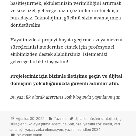
basitleştirmek, ekiplerinizin verimliliğini artırmak
ve size özel, geleceğe hazır çözümler üretmek için
buradayız. Teknolojinin gücünü sizin avantajınıza
dönüştürelim.
Hayalinizdeki projeyi hayata geçirmek veya mevcut
süreçlerinizi modernize etmek için profesyonel
ekibimizden destek alabilirsiniz. İşletmenizi
geleceğe birlikte taşıyalım!
Projeleriniz için bizimle iletişime geçin ve dijital
dönüşüm yolculuğunuzda güvenli adımlar atın.
Bu yazı ilk olarak
Mercuris Soft
blogunda yayınlanmıştır.
Yayın
Kategoriler
Etiketler
Ağustos 30, 2025
Yazılım
dijital dönüşüm stratejileri
,
iş
tarihi
süreçlerini kolaylaştırma
,
Mercuris Soft
,
özel yazılım çözümleri
,
veri
analitiği
,
yapay zeka otomasyon
,
yazılım trendleri 2024
Karmaşık İş Süreçlerini Basitleştiren 5 Stratejik Özel Yazılım Çözümü için
bir yorum yapın