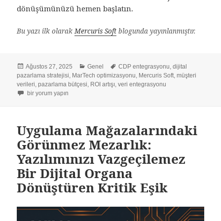
dönüşümünüzü hemen başlatın.
Bu yazı ilk olarak
Mercuris Soft
blogunda yayınlanmıştır.
Yayın
Kategoriler
Etiketler
Ağustos 27, 2025
Genel
CDP entegrasyonu
,
dijital
tarihi
pazarlama stratejisi
,
MarTech optimizasyonu
,
Mercuris Soft
,
müşteri
verileri
,
pazarlama bütçesi
,
ROI artışı
,
veri entegrasyonu
7 Adımda Pazarlama Bütçesini Uçuran Veri Entegrasyonu: Teknolojinin ROI’
bir yorum yapın
Uygulama Mağazalarındaki
Görünmez Mezarlık:
Yazılımınızı Vazgeçilemez
Bir Dijital Organa
Dönüştüren Kritik Eşik