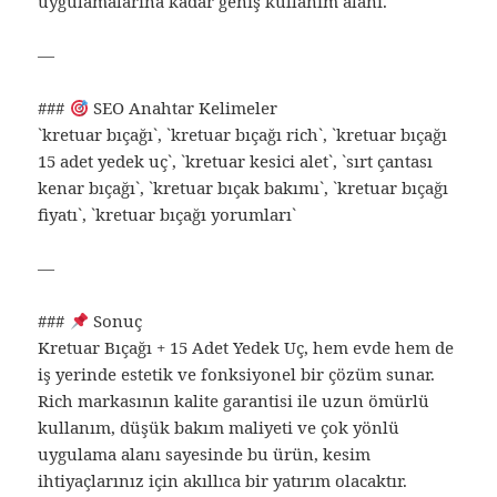
uygulamalarına kadar geniş kullanım alanı.
—
###
SEO Anahtar Kelimeler
`kretuar bıçağı`, `kretuar bıçağı rich`, `kretuar bıçağı
15 adet yedek uç`, `kretuar kesici alet`, `sırt çantası
kenar bıçağı`, `kretuar bıçak bakımı`, `kretuar bıçağı
fiyatı`, `kretuar bıçağı yorumları`
—
###
Sonuç
Kretuar Bıçağı + 15 Adet Yedek Uç, hem evde hem de
iş yerinde estetik ve fonksiyonel bir çözüm sunar.
Rich markasının kalite garantisi ile uzun ömürlü
kullanım, düşük bakım maliyeti ve çok yönlü
uygulama alanı sayesinde bu ürün, kesim
ihtiyaçlarınız için akıllıca bir yatırım olacaktır.