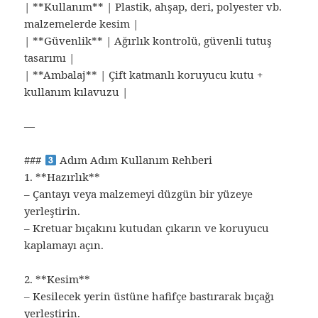
| **Kullanım** | Plastik, ahşap, deri, polyester vb.
malzemelerde kesim |
| **Güvenlik** | Ağırlık kontrolü, güvenli tutuş
tasarımı |
| **Ambalaj** | Çift katmanlı koruyucu kutu +
kullanım kılavuzu |
—
###
Adım Adım Kullanım Rehberi
1. **Hazırlık**
– Çantayı veya malzemeyi düzgün bir yüzeye
yerleştirin.
– Kretuar bıçakını kutudan çıkarın ve koruyucu
kaplamayı açın.
2. **Kesim**
– Kesilecek yerin üstüne hafifçe bastırarak bıçağı
yerleştirin.