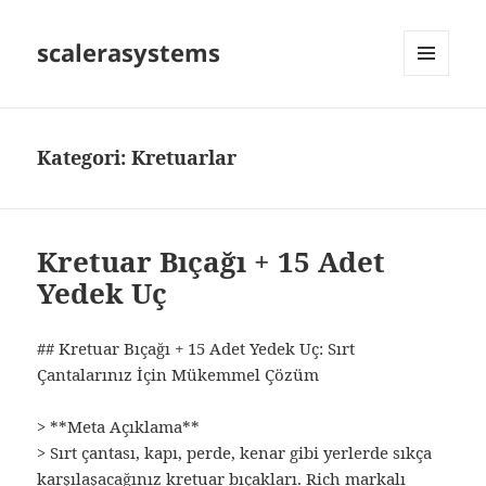
scalerasystems
MENÜ
VE
BILEŞENLER
Kategori:
Kretuarlar
Kretuar Bıçağı + 15 Adet
Yedek Uç
## Kretuar Bıçağı + 15 Adet Yedek Uç: Sırt
Çantalarınız İçin Mükemmel Çözüm
> **Meta Açıklama**
> Sırt çantası, kapı, perde, kenar gibi yerlerde sıkça
karşılaşacağınız kretuar bıçakları. Rich markalı