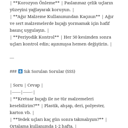
| **Korozyon Önleme** | Paslanmaz çelik uçların
yüzeyini yağlayarak koruyun. |
| **Ağır Malzeme Kullanımından Kaçının** | Ağır
ve sert malzemelerde bıçağı yormamak için hafif
basınç uygulayın. |
| **Periyodik Kontrol** | Her 50 kesimden sonra
uçları kontrol edin; aşınmışsa hemen değiştirin. |
—
###
Sık Sorulan Sorular (SSS)
| Soru | Cevap |
|——|——-|
| **Kretuar bıçağı ile ne tür malzemeleri
kesebilirim?** | Plastik, ahşap, deri, polyester,
karton vb. |
| **Yedek uçları kaç gün sonra takmalıyım?** |
Ortalama kullanımda 1-2 hafta. |