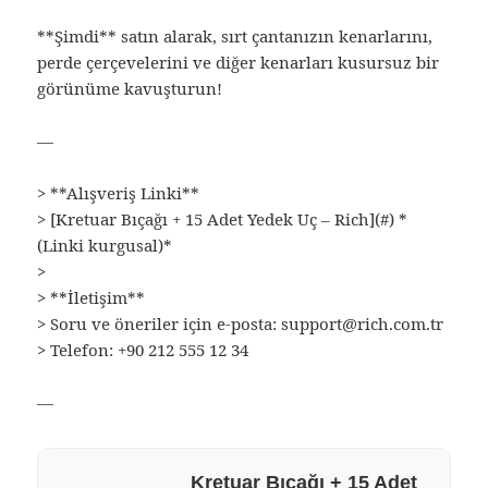
**Şimdi** satın alarak, sırt çantanızın kenarlarını,
perde çerçevelerini ve diğer kenarları kusursuz bir
görünüme kavuşturun!
—
> **Alışveriş Linki**
> [Kretuar Bıçağı + 15 Adet Yedek Uç – Rich](#) *
(Linki kurgusal)*
>
> **İletişim**
> Soru ve öneriler için e‑posta: support@rich.com.tr
> Telefon: +90 212 555 12 34
—
Kretuar Bıçağı + 15 Adet