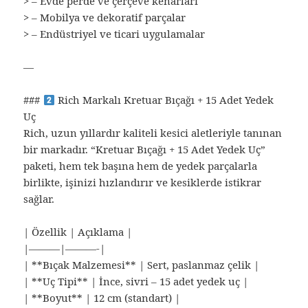
> – Evde perde ve çerçeve kenarları
> – Mobilya ve dekoratif parçalar
> – Endüstriyel ve ticari uygulamalar
—
###
Rich Markalı Kretuar Bıçağı + 15 Adet Yedek
Uç
Rich, uzun yıllardır kaliteli kesici aletleriyle tanınan
bir markadır. “Kretuar Bıçağı + 15 Adet Yedek Uç”
paketi, hem tek başına hem de yedek parçalarla
birlikte, işinizi hızlandırır ve kesiklerde istikrar
sağlar.
| Özellik | Açıklama |
|———|———-|
| **Bıçak Malzemesi** | Sert, paslanmaz çelik |
| **Uç Tipi** | İnce, sivri – 15 adet yedek uç |
| **Boyut** | 12 cm (standart) |