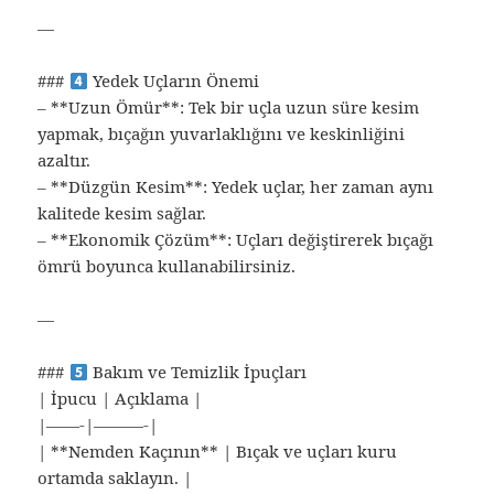
—
###
Yedek Uçların Önemi
– **Uzun Ömür**: Tek bir uçla uzun süre kesim
yapmak, bıçağın yuvarlaklığını ve keskinliğini
azaltır.
– **Düzgün Kesim**: Yedek uçlar, her zaman aynı
kalitede kesim sağlar.
– **Ekonomik Çözüm**: Uçları değiştirerek bıçağı
ömrü boyunca kullanabilirsiniz.
—
###
Bakım ve Temizlik İpuçları
| İpucu | Açıklama |
|——-|———-|
| **Nemden Kaçının** | Bıçak ve uçları kuru
ortamda saklayın. |