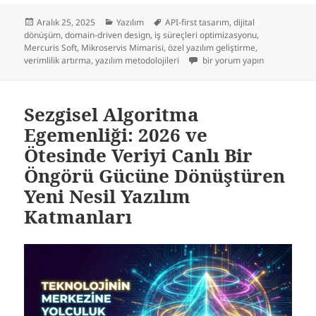
Yayın
Kategoriler
Etiketler
Aralık 25, 2025
Yazılım
API-first tasarım
,
dijital
tarihi
dönüşüm
,
domain-driven design
,
iş süreçleri optimizasyonu
,
Mercuris Soft
,
Mikroservis Mimarisi
,
özel yazılım geliştirme
,
Karmaşık İş Süreçlerini Basitl
verimlilik artırma
,
yazılım metodolojileri
bir yorum yapın
Sezgisel Algoritma
Egemenliği: 2026 ve
Ötesinde Veriyi Canlı Bir
Öngörü Gücüne Dönüştüren
Yeni Nesil Yazılım
Katmanları