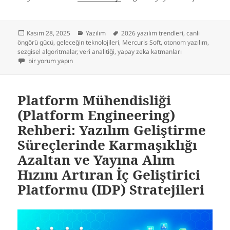
Yayın
Kategoriler
Etiketler
Kasım 28, 2025
Yazılım
2026 yazılım trendleri
,
canlı
tarihi
öngörü gücü
,
geleceğin teknolojileri
,
Mercuris Soft
,
otonom yazılım
,
sezgisel algoritmalar
,
veri analitiği
,
yapay zeka katmanları
Sezgisel Algoritma Egemenliği: 2026 ve Ötesinde Veriyi Canlı Bir Öngör
bir yorum yapın
Platform Mühendisliği
(Platform Engineering)
Rehberi: Yazılım Geliştirme
Süreçlerinde Karmaşıklığı
Azaltan ve Yayına Alım
Hızını Artıran İç Geliştirici
Platformu (IDP) Stratejileri