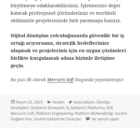
büyütmeye odaklanabilirsiniz. İşletmenize değer
katacak profesyonel çözümlerimiz ve tecrübeli
ekibimizle projelerinizde fark yaratmaya hazırız.
Dijital dönüşüm yolculuğunuzda güvenilir bir iş
ortağı arıyorsanız, stratejik hedeflerinize
ulaşmak ve projeleriniz için en uygun çözümleri
birlikte kurgulamak adına bizimle iletişime
geçin.
Bu yazı ilk olarak
Mercuris Soft
blogunda yayınlanmıştır.
Yayın
Kategoriler
Etiketler
Kasım 25, 2025
Yazılım
bulut bilişim
,
DevOps
tarihi
Stratejileri
,
Geliştirici Deneyimi
,
İç Geliştirici Platformu
,
IDP
,
Mercuris Soft
,
Platform Engineering
,
Platform Mühendisliği
,
Yazılım
Platform Mühendisliği (Platfo
Dağıtım Hızı
,
Yazılım Geliştirme Süreçleri
bir yorum yapın