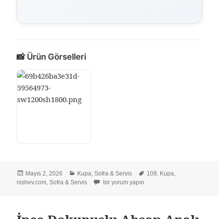
📸 Ürün Görselleri
Yayın
Kategoriler
Etiketler
Mayıs 2, 2026
Kupa
,
Sofra & Servis
109
,
Kupa
,
tarihi
İtalyan İnci Emaye Kupa – Kırmızı 10 cm için
nishev.com
,
Sofra & Servis
bir yorum yapın