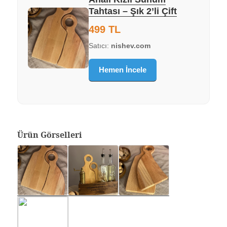
Tahtası – Şık 2’li Çift
499 TL
Satıcı:
nishev.com
Hemen İncele
Ürün Görselleri