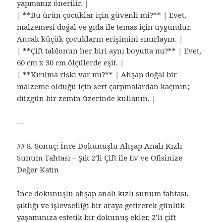
yapmanız önerilir. |
| **Bu ürün çocuklar için güvenli mi?** | Evet,
malzemesi doğal ve gıda ile temas için uygundur.
Ancak küçük çocukların erişimini sınırlayın. |
| **Çift tablonun her biri aynı boyutta mı?** | Evet,
60 cm x 30 cm ölçülerde eşit. |
| **Kırılma riski var mı?** | Ahşap doğal bir
malzeme olduğu için sert çarpmalardan kaçının;
düzgün bir zemin üzerinde kullanın. |
—
## 8. Sonuç: İnce Dokunuşlu Ahşap Analı Kızlı
Sunum Tahtası – Şık 2’li Çift ile Ev ve Ofisinize
Değer Katın
İnce dokunuşlu ahşap analı kızlı sunum tahtası,
şıklığı ve işlevselliği bir araya getirerek günlük
yaşamınıza estetik bir dokunuş ekler. 2’li çift