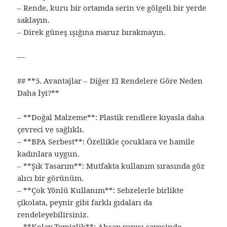
– Rende, kuru bir ortamda serin ve gölgeli bir yerde
saklayın.
– Direk güneş ışığına maruz bırakmayın.
—
## **5. Avantajlar – Diğer El Rendelere Göre Neden
Daha İyi?**
– **Doğal Malzeme**: Plastik rendlere kıyasla daha
çevreci ve sağlıklı.
– **BPA Serbest**: Özellikle çocuklara ve hamile
kadınlara uygun.
– **Şık Tasarım**: Mutfakta kullanım sırasında göz
alıcı bir görünüm.
– **Çok Yönlü Kullanım**: Sebzelerle birlikte
çikolata, peynir gibi farklı gıdaları da
rendeleyebilirsiniz.
– **Kolay Temizlik**: Ahşap yapısı sayesinde