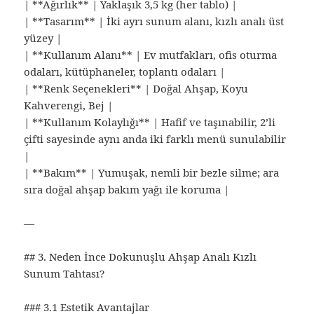
| **Ağırlık** | Yaklaşık 3,5 kg (her tablo) |
| **Tasarım** | İki ayrı sunum alanı, kızlı analı üst
yüzey |
| **Kullanım Alanı** | Ev mutfakları, ofis oturma
odaları, kütüphaneler, toplantı odaları |
| **Renk Seçenekleri** | Doğal Ahşap, Koyu
Kahverengi, Bej |
| **Kullanım Kolaylığı** | Hafif ve taşınabilir, 2’li
çifti sayesinde aynı anda iki farklı menü sunulabilir
|
| **Bakım** | Yumuşak, nemli bir bezle silme; ara
sıra doğal ahşap bakım yağı ile koruma |
—
## 3. Neden İnce Dokunuşlu Ahşap Analı Kızlı
Sunum Tahtası?
### 3.1 Estetik Avantajlar