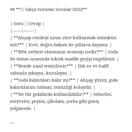
## **7. Sıkça Sorulan Sorular (SSS)**
| Soru | Cevap |
|——|——-|
| **Ahşap rendeyi uzun süre kullanmak mümkün
mü?** | Evet, doğru bakım ile yıllarca dayanır. |
| **BPA serbest olmasının avantajı nedir?** | Gıda
ile temas sırasında toksik madde geçişi engellenir. |
| **Rende nasıl temizlenir?** | Ilık su ve hafif
sabunla yıkayın, kurulayın. |
| **Gıda kalıntıları kalır mı?** | Ahşap yüzey, gıda
kalıntılarını tutmaz; temizliği kolaydır. |
| **Ne tür gıdalarda kullanılabilir?** | Sebzeler,
meyveler, peynir, çikolata, çorba gibi geniş
yelpazede. |
—