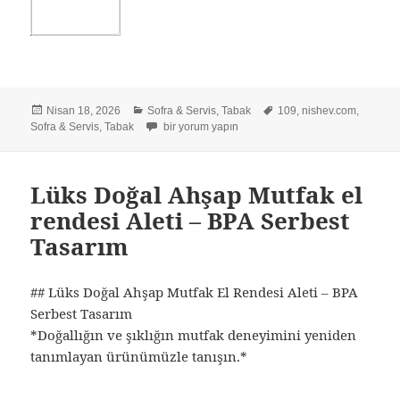
Yayın
Kategoriler
Etiketler
Nisan 18, 2026
Sofra & Servis
,
Tabak
109
,
nishev.com
,
tarihi
İnce Dokunuşlu Ahşap Analı Kızlı Sunum Tahtası – Ş
Sofra & Servis
,
Tabak
bir yorum yapın
Lüks Doğal Ahşap Mutfak el
rendesi Aleti – BPA Serbest
Tasarım
## Lüks Doğal Ahşap Mutfak El Rendesi Aleti – BPA
Serbest Tasarım
*Doğallığın ve şıklığın mutfak deneyimini yeniden
tanımlayan ürünümüzle tanışın.*
—