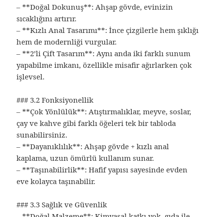
– **Doğal Dokunuş**: Ahşap gövde, evinizin
sıcaklığını artırır.
– **Kızlı Anal Tasarımı**: İnce çizgilerle hem şıklığı
hem de modernliği vurgular.
– **2’li Çift Tasarım**: Aynı anda iki farklı sunum
yapabilme imkanı, özellikle misafir ağırlarken çok
işlevsel.
### 3.2 Fonksiyonellik
– **Çok Yönlülük**: Atıştırmalıklar, meyve, soslar,
çay ve kahve gibi farklı öğeleri tek bir tabloda
sunabilirsiniz.
– **Dayanıklılık**: Ahşap gövde + kızlı anal
kaplama, uzun ömürlü kullanım sunar.
– **Taşınabilirlik**: Hafif yapısı sayesinde evden
eve kolayca taşınabilir.
### 3.3 Sağlık ve Güvenlik
– **Doğal Malzeme**: Kimyasal katkı yok, gıda ile