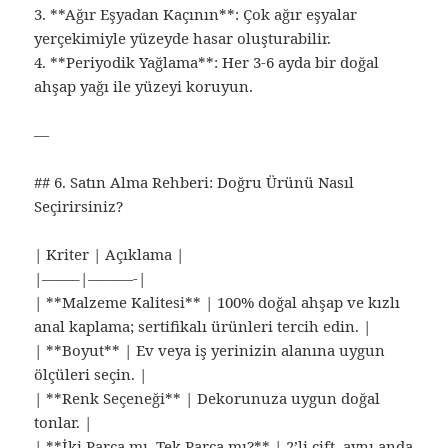
3. **Ağır Eşyadan Kaçının**: Çok ağır eşyalar
yerçekimiyle yüzeyde hasar oluşturabilir.
4. **Periyodik Yağlama**: Her 3-6 ayda bir doğal
ahşap yağı ile yüzeyi koruyun.
—
## 6. Satın Alma Rehberi: Doğru Ürünü Nasıl
Seçirirsiniz?
| Kriter | Açıklama |
|——–|———-|
| **Malzeme Kalitesi** | 100% doğal ahşap ve kızlı
anal kaplama; sertifikalı ürünleri tercih edin. |
| **Boyut** | Ev veya iş yerinizin alanına uygun
ölçüleri seçin. |
| **Renk Seçeneği** | Dekorunuza uygun doğal
tonlar. |
| **İki Parça mı, Tek Parça mı?** | 2’li çift, aynı anda