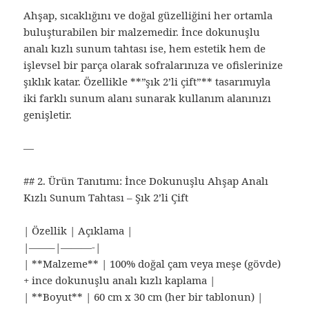
Ahşap, sıcaklığını ve doğal güzelliğini her ortamla
buluşturabilen bir malzemedir. İnce dokunuşlu
analı kızlı sunum tahtası ise, hem estetik hem de
işlevsel bir parça olarak sofralarınıza ve ofislerinize
şıklık katar. Özellikle **”şık 2’li çift”** tasarımıyla
iki farklı sunum alanı sunarak kullanım alanınızı
genişletir.
—
## 2. Ürün Tanıtımı: İnce Dokunuşlu Ahşap Analı
Kızlı Sunum Tahtası – Şık 2’li Çift
| Özellik | Açıklama |
|——–|———-|
| **Malzeme** | 100% doğal çam veya meşe (gövde)
+ ince dokunuşlu analı kızlı kaplama |
| **Boyut** | 60 cm x 30 cm (her bir tablonun) |