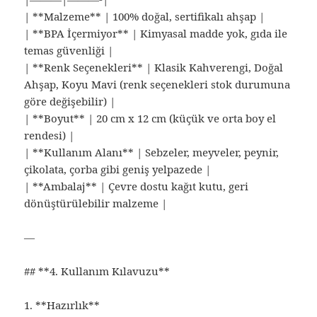
| **Malzeme** | 100% doğal, sertifikalı ahşap |
| **BPA İçermiyor** | Kimyasal madde yok, gıda ile
temas güvenliği |
| **Renk Seçenekleri** | Klasik Kahverengi, Doğal
Ahşap, Koyu Mavi (renk seçenekleri stok durumuna
göre değişebilir) |
| **Boyut** | 20 cm x 12 cm (küçük ve orta boy el
rendesi) |
| **Kullanım Alanı** | Sebzeler, meyveler, peynir,
çikolata, çorba gibi geniş yelpazede |
| **Ambalaj** | Çevre dostu kağıt kutu, geri
dönüştürülebilir malzeme |
—
## **4. Kullanım Kılavuzu**
1. **Hazırlık**