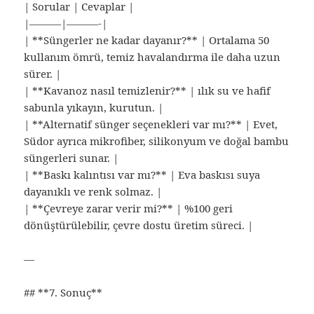
| Sorular | Cevaplar |
|———|———-|
| **Süngerler ne kadar dayanır?** | Ortalama 50
kullanım ömrü, temiz havalandırma ile daha uzun
sürer. |
| **Kavanoz nasıl temizlenir?** | ılık su ve hafif
sabunla yıkayın, kurutun. |
| **Alternatif sünger seçenekleri var mı?** | Evet,
Südor ayrıca mikrofiber, silikonyum ve doğal bambu
süngerleri sunar. |
| **Baskı kalıntısı var mı?** | Eva baskısı suya
dayanıklı ve renk solmaz. |
| **Çevreye zarar verir mi?** | %100 geri
dönüştürülebilir, çevre dostu üretim süreci. |
—
## **7. Sonuç**