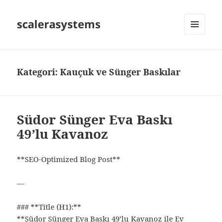
scalerasystems
MENÜ
VE
BILEŞENLER
Kategori:
Kauçuk ve Sünger Baskılar
Südor Sünger Eva Baskı
49’lu Kavanoz
**SEO‑Optimized Blog Post**
—
### **Title (H1):**
**Südor Sünger Eva Baskı 49’lu Kavanoz ile Ev