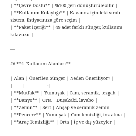
| **Çevre Dostu** | %100 geri dönüştürülebilir |
| **Kullanım Kolaylığı** | Kavanoz içindeki sıralı
sistem, ihtiyacınıza göre seçim |
| **Paket İçeriği** | 49 adet farklı sünger, kullanım
kılavuzu |
—
## **4. Kullanım Alanları**
| Alan | Önerilen Sünger | Neden Öneriliyor? |
|——|—————-|——————–|
| **Mutfak** | Yumuşak | Cam, seramik, tezgah |
| **Banyo** | Orta | Duşakabi, lavabo |
| **Zemin** | Sert | Ahşap ve seramik zemin |
| **Pencere** | Yumuşak | Cam temizliği, toz alma |
| **Araç Temizliği** | Orta | İç ve dış yüzeyler |