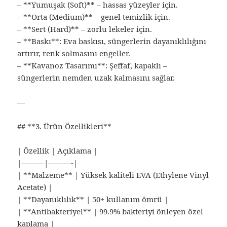
– **Yumuşak (Soft)** – hassas yüzeyler için.
– **Orta (Medium)** – genel temizlik için.
– **Sert (Hard)** – zorlu lekeler için.
– **Baskı**: Eva baskısı, süngerlerin dayanıklılığını
artırır, renk solmasını engeller.
– **Kavanoz Tasarımı**: Şeffaf, kapaklı –
süngerlerin nemden uzak kalmasını sağlar.
—
## **3. Ürün Özellikleri**
| Özellik | Açıklama |
|———|———-|
| **Malzeme** | Yüksek kaliteli EVA (Ethylene Vinyl
Acetate) |
| **Dayanıklılık** | 50+ kullanım ömrü |
| **Antibakteriyel** | 99.9% bakteriyi önleyen özel
kaplama |