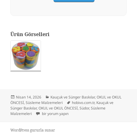
Ürün Görselleri
Yayın
Kategoriler
Nisan 14, 2026
Kauçuk ve Sünger Baskılar
,
OKUL ve OKUL
tarihi
Etiketler
ÖNCESİ
,
Süsleme Malzemeleri
hobivo.com.tr
,
Kauçuk ve
Sünger Baskılar
,
OKUL ve OKUL ÖNCESİ
,
Südor
,
Süsleme
Südor Sünger Eva Baskı 49’lu Kavanoz için
Malzemeleri
bir yorum yapın
WordPress gururla sunar