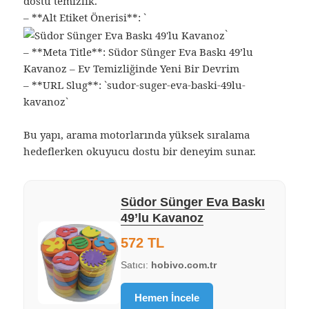
dostu temizlik.
– **Alt Etiket Önerisi**: `
`
– **Meta Title**: Südor Sünger Eva Baskı 49’lu
Kavanoz – Ev Temizliğinde Yeni Bir Devrim
– **URL Slug**: `sudor-suger-eva-baski-49lu-
kavanoz`
Bu yapı, arama motorlarında yüksek sıralama
hedeflerken okuyucu dostu bir deneyim sunar.
Südor Sünger Eva Baskı
49’lu Kavanoz
572 TL
Satıcı:
hobivo.com.tr
Hemen İncele