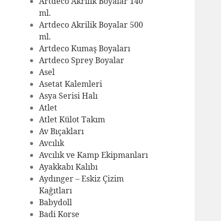
Artdeco Akrilik Boyalar 140
ml.
Artdeco Akrilik Boyalar 500
ml.
Artdeco Kumaş Boyaları
Artdeco Sprey Boyalar
Asel
Asetat Kalemleri
Asya Serisi Halı
Atlet
Atlet Külot Takım
Av Bıçakları
Avcılık
Avcılık ve Kamp Ekipmanları
Ayakkabı Kalıbı
Aydınger – Eskiz Çizim
Kağıtları
Babydoll
Badi Korse