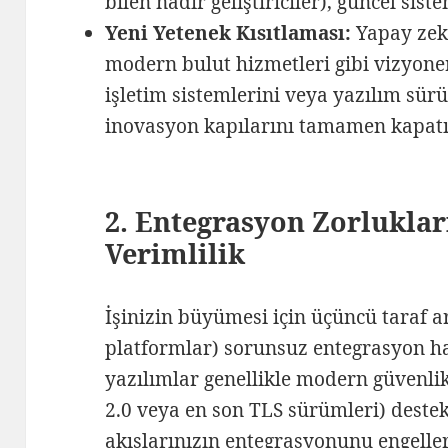
bilen nadir geliştiriciler), güncel sis
Yeni Yetenek Kısıtlaması:
Yapay zek
modern bulut hizmetleri gibi vizyoner 
işletim sistemlerini veya yazılım sür
inovasyon kapılarını tamamen kapatı
2. Entegrasyon Zorluklar
Verimlilik
İşinizin büyümesi için üçüncü taraf a
platformlar) sorunsuz entegrasyon ha
yazılımlar genellikle modern güvenlik
2.0 veya en son TLS sürümleri) deste
akışlarınızın entegrasyonunu engeller