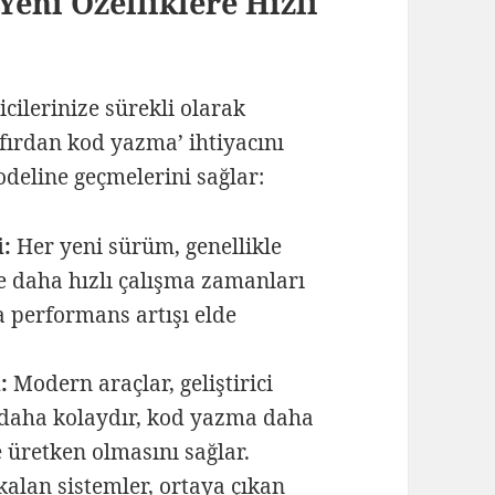
Yeni Özelliklere Hızlı
icilerinize sürekli olarak
‘sıfırdan kod yazma’ ihtiyacını
odeline geçmelerini sağlar:
i:
Her yeni sürüm, genellikle
e daha hızlı çalışma zamanları
 performans artışı elde
:
Modern araçlar, geliştirici
a daha kolaydır, kod yazma daha
e üretken olmasını sağlar.
alan sistemler, ortaya çıkan