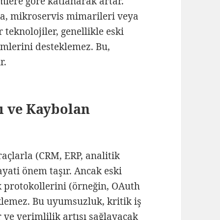
temlere göre katlanarak artar.
a, mikroservis mimarileri veya
teknolojiler, genellikle eski
ümlerini desteklemez. Bu,
r.
ı ve Kaybolan
raçlarla (CRM, ERP, analitik
yati önem taşır. Ancak eski
 protokollerini (örneğin, OAuth
klemez. Bu uyumsuzluk, kritik iş
 ve verimlilik artışı sağlayacak