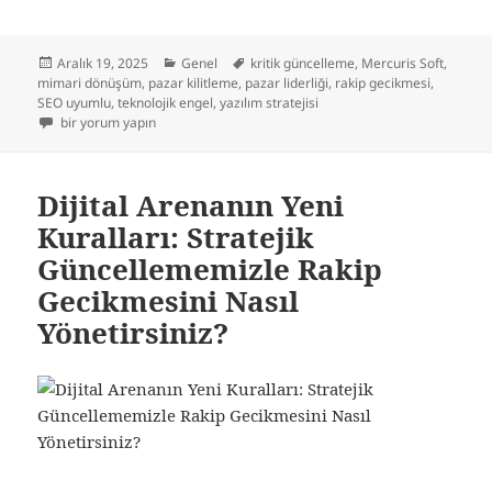
Yayın
Kategoriler
Etiketler
Aralık 19, 2025
Genel
kritik güncelleme
,
Mercuris Soft
,
tarihi
mimari dönüşüm
,
pazar kilitleme
,
pazar liderliği
,
rakip gecikmesi
,
SEO uyumlu
,
teknolojik engel
,
yazılım stratejisi
Tek Bir Kritik Güncelleme: Rakibinizin Pazarda 6 Aylık Gecikmesini Yazılıml
bir yorum yapın
Dijital Arenanın Yeni
Kuralları: Stratejik
Güncellememizle Rakip
Gecikmesini Nasıl
Yönetirsiniz?