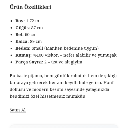
Ürün Özellikleri
Boy:
1.72 m
Göğüs:
87 cm
Bel:
60 cm
Kalça:
89 cm
Beden:
Small (Manken bedenine uygun)
Kumaş:
%100 Viskon – nefes alabilir ve yumuşak
Parça Sayısı:
2 – üst ve alt giyim
Bu basic pijama, hem günlük rahatlık hem de şıklığı
bir araya getirerek her anı keyifli hale getirir. Hafif
dokusu ve modern kesimi sayesinde yatağınızda
kendinizi özel hissetmeniz mümkün.
Satın Al