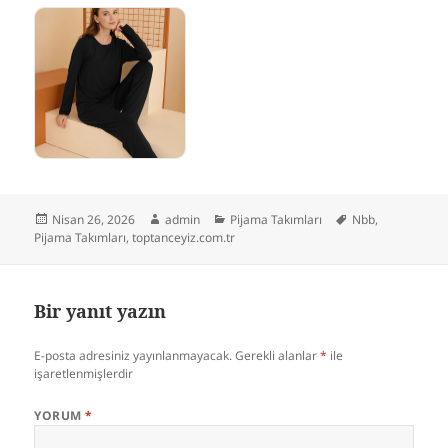
Yayın
Yazar
Kategoriler
Etiketler
Nisan 26, 2026
admin
Pijama Takımları
Nbb
,
tarihi
Pijama Takımları
,
toptanceyiz.com.tr
Bir yanıt yazın
E-posta adresiniz yayınlanmayacak.
Gerekli alanlar
*
ile
işaretlenmişlerdir
YORUM
*