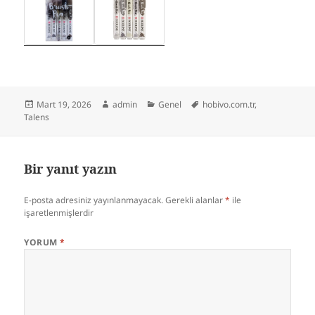
Yayın
Yazar
Kategoriler
Etiketler
Mart 19, 2026
admin
Genel
hobivo.com.tr
,
tarihi
Talens
Bir yanıt yazın
E-posta adresiniz yayınlanmayacak.
Gerekli alanlar
*
ile
işaretlenmişlerdir
YORUM
*