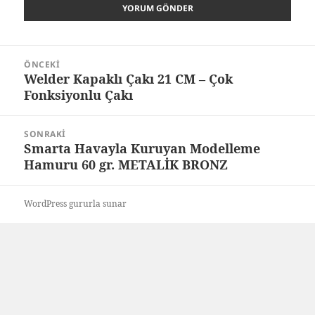
Yazı
ÖNCEKI
gezinmesi
Welder Kapaklı Çakı 21 CM – Çok
Önceki
Fonksiyonlu Çakı
yazı:
SONRAKI
Smarta Havayla Kuruyan Modelleme
Sonraki
Hamuru 60 gr. METALİK BRONZ
yazı:
WordPress gururla sunar