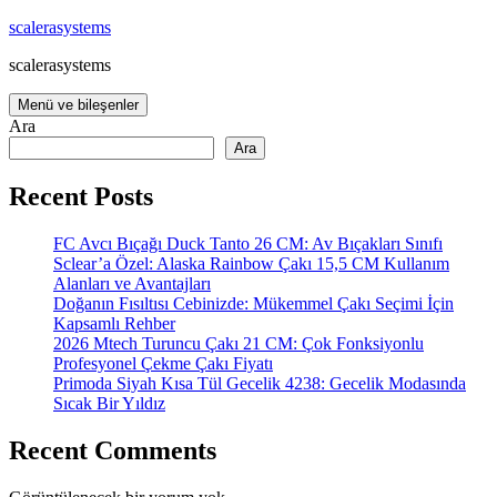
İçeriğe
scalerasystems
atla
scalerasystems
Menü ve bileşenler
Ara
Ara
Recent Posts
FC Avcı Bıçağı Duck Tanto 26 CM: Av Bıçakları Sınıfı
Sclear’a Özel: Alaska Rainbow Çakı 15,5 CM Kullanım
Alanları ve Avantajları
Doğanın Fısıltısı Cebinizde: Mükemmel Çakı Seçimi İçin
Kapsamlı Rehber
2026 Mtech Turuncu Çakı 21 CM: Çok Fonksiyonlu
Profesyonel Çekme Çakı Fiyatı
Primoda Siyah Kısa Tül Gecelik 4238: Gecelik Modasında
Sıcak Bir Yıldız
Recent Comments