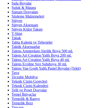
Sulu Boyalar
Suluk & Matara
Sunum Dosyaları
Süsleme Malzemeleri
Sütyen
Sütyen Aksesuarı
Sütyen Külot Takım
T-Shirt
Tabak
Tahta Kalemi ve Tebeşirler
Taktik Aksesuarlar
Talens Amsterdam Akrilik Boya 500 ml.
Talens Art Creation Yağlı Boya 200 ml.
Talens Art Creation Yağlı Boya 40 ml.
Talens Ecoline Sıvı Suluboya 30 ml.
Talens Van Gogh Yağlı Pastel Boyalar (Tekli)
Tava
Tecrube Mobilya
Teknik Çizim Gereçleri
Teknik Çizim Kalemleri
Telli ve Poşet Dosyalar
Temel İhtiyaçlar
Temizlik & Banyo
Temizlik Bezi
Tencere