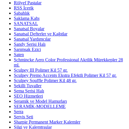
Rölyef Pastalar
RSS İçerik
Sabahlık
Saklama Kabı
SANATSAL
Sanatsal Boyalar
Sanatsal Defterler ve Kağıtlar
Sanatsal Yardımcılar
Sandy Serisi Halı
Sarımsak Ezici
Saten
Schmincke Aero Color Professional Akrilik Mürekkepler 28
ml.
Sculpey III Polimer Kil 57 gr.
Sculpey Premo Accents Ekstra Efektli Polimer Kil 57 gr.
Sculpey Souffle Polimer Kil 48 gr.
Şekilli Tuvaller
Sema Serisi Halı
SEO Hizmetleri
Seramik ve Model Hamurları
SERAMİK-MODELLEME
Serra
Servis Seti
Sharpie Permanent Marker Kalemler
Silgi ve Kalemtraşlar