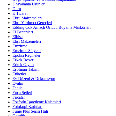
Dosyalama Ürünleri
Duru
E-Ticaret
Ebru Malzemeleri
Ebru Yardımcı Gereçleri
Edding Çok Amaçlı Örtücü Boyama Markörleri
El Becerileri
Elbise
Elişi Malzemeleri
Emzirme
Emzirme Sütyeni
Epoksi Reçineler
Erkek Boxer
Erkek Giyim
Eşofman Takımı
Etiketler
Ev Düzeni & Dekorasyon
Evalar
Fanila
Fırça Setleri
Fırçalar
Fosforlu İşaretleme Kalemleri
Fotokopi Kağıtları
Füme Plus Serisi Halı
Gecelik