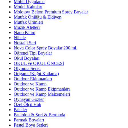
Mobil Uygulama
Model Kalıpları
Molotow Belton Premium Sprey Boyalar
Mutfak Önlüğü & Eldiven
Mutfak Ürünleri
Müzik Aletleri
Nano Kilim
Nihale
Nostalji Seri
Nova Color Sprey Boyalar 200 ml.
Öğrenci Tipi Boyalar
Okul Boyaları
OKUL ve OKUL ÖNCESİ
Olympia Serisi
Origami (Kağıt Katlama)
Outdoor Ekipmanları
Outdoor ve Kamp
Outdoor ve Kamp Ekipmanları
Outdoor ve Kamp Malzemeleri
Oynayan Gözler
Özel Ölçü Halı
Paletler
Pantolon & Şort & Bermuda
Parmak Boyaları
Pastel Boya Setleri