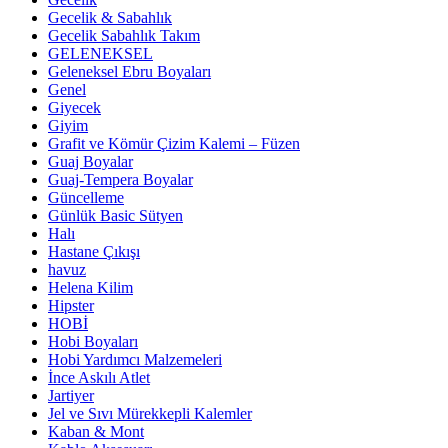
Gecelik & Sabahlık
Gecelik Sabahlık Takım
GELENEKSEL
Geleneksel Ebru Boyaları
Genel
Giyecek
Giyim
Grafit ve Kömür Çizim Kalemi – Füzen
Guaj Boyalar
Guaj-Tempera Boyalar
Güncelleme
Günlük Basic Sütyen
Halı
Hastane Çıkışı
havuz
Helena Kilim
Hipster
HOBİ
Hobi Boyaları
Hobi Yardımcı Malzemeleri
İnce Askılı Atlet
Jartiyer
Jel ve Sıvı Mürekkepli Kalemler
Kaban & Mont