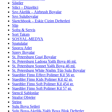
Silgiler
Silici – Düzeltici
Sıvı Akrilik – Airbrush Boyalar
Sıvı Suluboyalar
Sketchbook – Eskiz Çizim Defterleri
Slip
Sofra & Servis
Şort Takım
SOSYAL-MEDYA
Spatulalar
Sporcu Atlet
Sprey Boyalar
St. Petersburg Guaj Boyalar
St. Petersburg Ladoga Yağlı Boya 46 ml.
St. Petersburg Sonnet Yağlı Boya 46 ml.
St. Petersburg White Nights Tüp Sulu Boyalar
Staedtler Fimo Effect Polimer Kil 56 gr.
Staedtler Fimo Kids Polimer Kil 42 gr.
Staedtler Fimo Soft Polimer Kil 454 gr.
Staedtler Fimo Soft Polimer Kil 57 gr.
Stencil Şablonlar
Strafor Objeler
String
Sulu Boya Setleri
Sulu Boya-Akrilik-Yağlı Boya Blok Defterler