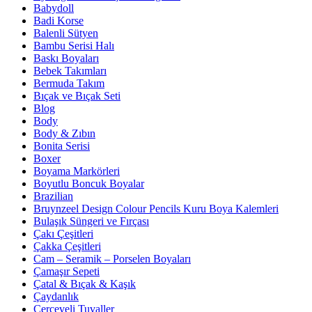
Babydoll
Badi Korse
Balenli Sütyen
Bambu Serisi Halı
Baskı Boyaları
Bebek Takımları
Bermuda Takım
Bıçak ve Bıçak Seti
Blog
Body
Body & Zıbın
Bonita Serisi
Boxer
Boyama Markörleri
Boyutlu Boncuk Boyalar
Brazilian
Bruynzeel Design Colour Pencils Kuru Boya Kalemleri
Bulaşık Süngeri ve Fırçası
Çakı Çeşitleri
Çakka Çeşitleri
Cam – Seramik – Porselen Boyaları
Çamaşır Sepeti
Çatal & Bıçak & Kaşık
Çaydanlık
Çerçeveli Tuvaller