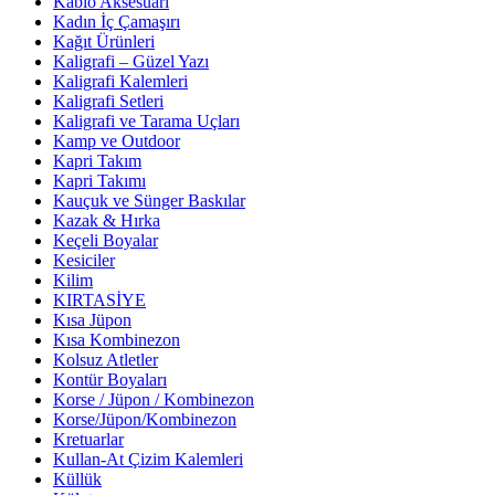
Kablo Aksesuarı
Kadın İç Çamaşırı
Kağıt Ürünleri
Kaligrafi – Güzel Yazı
Kaligrafi Kalemleri
Kaligrafi Setleri
Kaligrafi ve Tarama Uçları
Kamp ve Outdoor
Kapri Takım
Kapri Takımı
Kauçuk ve Sünger Baskılar
Kazak & Hırka
Keçeli Boyalar
Kesiciler
Kilim
KIRTASİYE
Kısa Jüpon
Kısa Kombinezon
Kolsuz Atletler
Kontür Boyaları
Korse / Jüpon / Kombinezon
Korse/Jüpon/Kombinezon
Kretuarlar
Kullan-At Çizim Kalemleri
Küllük