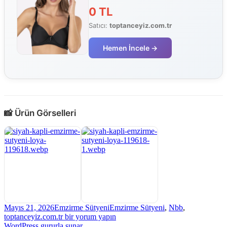
0 TL
Satıcı:
toptanceyiz.com.tr
Hemen İncele →
📸 Ürün Görselleri
Yayın
Kategoriler
Etiketler
Mayıs 21, 2026
Emzirme Sütyeni
Emzirme Sütyeni
,
Nbb
,
tarihi
Siyah
toptanceyiz.com.tr
bir yorum yapın
Kaplı
WordPress gururla sunar