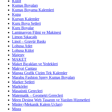
Külot
Kumaş Boyaları
Kumaş Boyama Kalemleri
Kupa
Kurşun Kalemler
Kuru Boya Setleri
Kuru Boyalar
Laminasyon Filmi ve Makinesi
Limon Sıkacağı
Linol – Gravür Baskı
Lohusa Atlet
Lohusa Külot
Majesty
MAKET
Maket Bıçakları ve Yedekleri
Makyaj Çantası
Manga Grafik Çizim Tek Kalemler
Marabu Fashion Sprey Kumaş Boyaları
Marker Setleri
Markörler
Masaüstü Gereçleri
Matematik – Geometri Gereçleri
Meen Desing Web Tasarım ve Yazılım Hizmetleri
Minler (Mekanik Kalem Uçları)
Mısra