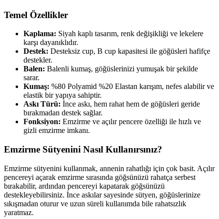
Temel Özellikler
Kaplama:
Siyah kaplı tasarım, renk değişikliği ve lekelere
karşı dayanıklıdır.
Destek:
Desteksiz cup, B cup kapasitesi ile göğüsleri hafifçe
destekler.
Balen:
Balenli kumaş, göğüslerinizi yumuşak bir şekilde
sarar.
Kumaş:
%80 Polyamid %20 Elastan karışım, nefes alabilir ve
elastik bir yapıya sahiptir.
Askı Türü:
İnce askı, hem rahat hem de göğüsleri geride
bırakmadan destek sağlar.
Fonksiyon:
Emzirme ve açılır pencere özelliği ile hızlı ve
gizli emzirme imkanı.
Emzirme Sütyenini Nasıl Kullanırsınız?
Emzirme sütyenini kullanmak, annenin rahatlığı için çok basit. Açılır
pencereyi açarak emzirme sırasında göğsünüzü rahatça serbest
bırakabilir, ardından pencereyi kapatarak göğsünüzü
destekleyebilirsiniz. İnce askılar sayesinde sütyen, göğüslerinize
sıkışmadan oturur ve uzun süreli kullanımda bile rahatsızlık
yaratmaz.