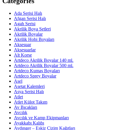
Categories
Ada Serisi Halı
Afgan Serisi Halı
Agah Serisi
Akrilik Boya Setleri
Akrilik Boyalar
Akrilik Hobi Boyaları
Aksesuar
Aksesuarlar
Alt Korse
Artdeco Akrilik Boyalar 140 ml.
Artdeco Akrilik Boyalar 500 ml.
Artdeco Kumaş Boyaları
Artdeco Sprey Boyalar
Asel
Asetat Kalemleri
Asya Serisi Halı
Atlet
Atlet Külot Takım
Av Bıçakları
Avcılık
Avcılık ve Kamp Ekipmanları
Ayakkabı Kalıbı
Aydınger – Eskiz Çizim Kağıtları