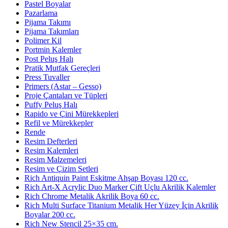
Pastel Boyalar
Pazarlama
Pijama Takımı
Pijama Takımları
Polimer Kil
Portmin Kalemler
Post Peluş Halı
Pratik Mutfak Gereçleri
Press Tuvaller
Primers (Astar – Gesso)
Proje Çantaları ve Tüpleri
Puffy Peluş Halı
Rapido ve Çini Mürekkepleri
Refil ve Mürekkepler
Rende
Resim Defterleri
Resim Kalemleri
Resim Malzemeleri
Resim ve Çizim Setleri
Rich Antiquin Paint Eskitme Ahşap Boyası 120 cc.
Rich Art-X Acrylic Duo Marker Çift Uçlu Akrilik Kalemler
Rich Chrome Metalik Akrilik Boya 60 cc.
Rich Multi Surface Titanium Metalik Her Yüzey İçin Akrilik
Boyalar 200 cc.
Rich New Stencil 25×35 cm.