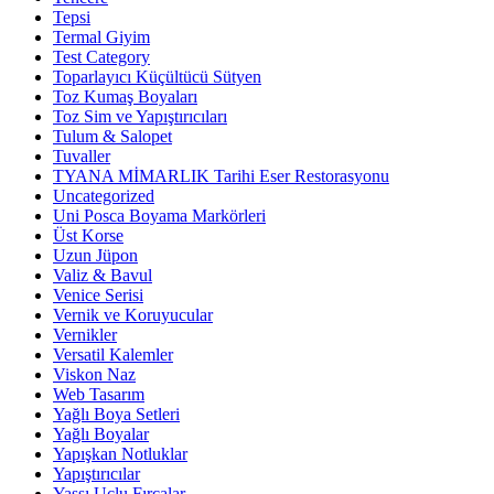
Tepsi
Termal Giyim
Test Category
Toparlayıcı Küçültücü Sütyen
Toz Kumaş Boyaları
Toz Sim ve Yapıştırıcıları
Tulum & Salopet
Tuvaller
TYANA MİMARLIK Tarihi Eser Restorasyonu
Uncategorized
Uni Posca Boyama Markörleri
Üst Korse
Uzun Jüpon
Valiz & Bavul
Venice Serisi
Vernik ve Koruyucular
Vernikler
Versatil Kalemler
Viskon Naz
Web Tasarım
Yağlı Boya Setleri
Yağlı Boyalar
Yapışkan Notluklar
Yapıştırıcılar
Yassı Uçlu Fırçalar