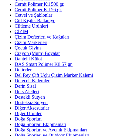
Cernit Polimer Kil 500 gr.
Cernit Polimer Kil 56 gr.
Cetvel ve Şablonlar
Çift Kişilik Battaniye
Ciltleme Ürünleri
ÇİZİM
Çizim Defterleri ve Kağıtları
Çizim Markerleri
Çocuk Giyim
Crayon (Mum) Boyalar
Dantelli Külot
DAS Smart Polimer Kil 57 gr.
Defterler
Del Rey Çift Uçlu Çizim Marker Kalemi
Dereceli Kalemler
Derin Sisal
Ders Aletleri
Destekli Sütyen
Desteksiz Sütyen
Diğer Aksesuarlar
Diğer Ürünler
Doğa Sporları
Doğa Sporları Ekipmanları
Doğa Sporları ve Avcılık Ekipmanları
Doğa Sporları ve Outdoor Ekipmanları