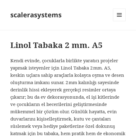
scalerasystems
MENÜ
VE
BILEŞENLER
Linol Tabaka 2 mm. A5
Kendi evinde, çocuklarla birlikte yaratıcı projeler
yapmak isteyenler için Linol Tabaka 2 mm. A5,
keskin uçlara sahip araçlarla kolayca oyma ve desen
oluşturma imkanı sunar. 2 mm kalınlığı sayesinde
derinlik hissi ekleyerek gerçekçi resimler ortaya
çıkarır; bu da ev dekorasyonunda, el işi kitlerinde
ve çocukların el becerilerini geliştirmesinde
mükemmel bir çözüm olur. Günlük hayatta, evin
duvarlarını kişiselleştirmek, kutu ve çantaları
süslemek veya hediye paketlerine özel dokunuş
katmak için bu tabaka, hem pratik hem de ekonomik