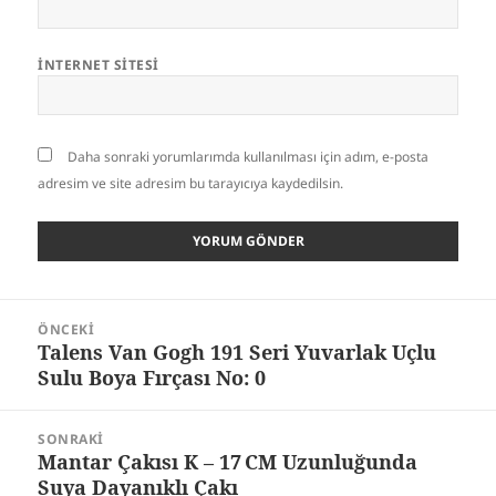
İNTERNET SITESI
Daha sonraki yorumlarımda kullanılması için adım, e-posta
adresim ve site adresim bu tarayıcıya kaydedilsin.
Yazı
ÖNCEKI
gezinmesi
Talens Van Gogh 191 Seri Yuvarlak Uçlu
Önceki
Sulu Boya Fırçası No: 0
yazı:
SONRAKI
Mantar Çakısı K – 17 CM Uzunluğunda
Sonraki
Suya Dayanıklı Çakı
yazı: