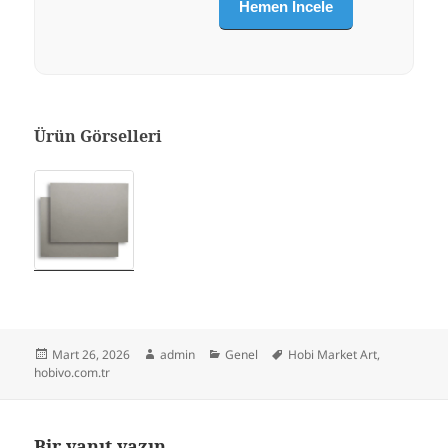
Hemen İncele
Ürün Görselleri
Yayın
Yazar
Kategoriler
Etiketler
Mart 26, 2026
admin
Genel
Hobi Market Art
,
tarihi
hobivo.com.tr
Bir yanıt yazın