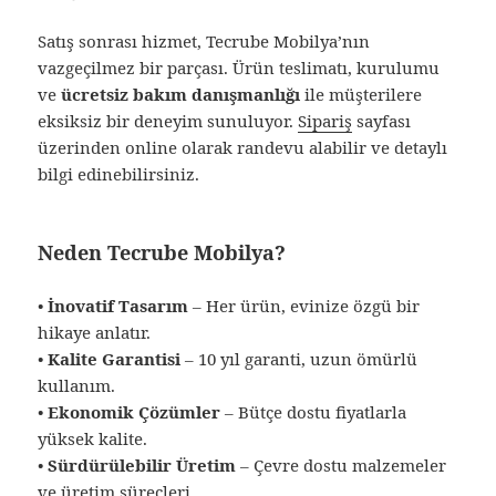
Satış sonrası hizmet, Tecrube Mobilya’nın
vazgeçilmez bir parçası. Ürün teslimatı, kurulumu
ve
ücretsiz bakım danışmanlığı
ile müşterilere
eksiksiz bir deneyim sunuluyor.
Sipariş
sayfası
üzerinden online olarak randevu alabilir ve detaylı
bilgi edinebilirsiniz.
Neden Tecrube Mobilya?
•
İnovatif Tasarım
– Her ürün, evinize özgü bir
hikaye anlatır.
•
Kalite Garantisi
– 10 yıl garanti, uzun ömürlü
kullanım.
•
Ekonomik Çözümler
– Bütçe dostu fiyatlarla
yüksek kalite.
•
Sürdürülebilir Üretim
– Çevre dostu malzemeler
ve üretim süreçleri.