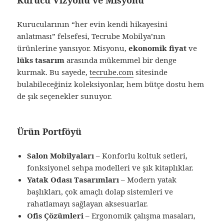
Kurucu Vizyonu ve Misyonu
Kurucularının “her evin kendi hikayesini
anlatması” felsefesi, Tecrube Mobilya’nın
ürünlerine yansıyor. Misyonu,
ekonomik fiyat
ve
lüks tasarım
arasında mükemmel bir denge
kurmak. Bu sayede,
tecrube.com
sitesinde
bulabileceğiniz koleksiyonlar, hem bütçe dostu hem
de şık seçenekler sunuyor.
Ürün Portföyü
Salon Mobilyaları
– Konforlu koltuk setleri,
fonksiyonel sehpa modelleri ve şık kitaplıklar.
Yatak Odası Tasarımları
– Modern yatak
başlıkları, çok amaçlı dolap sistemleri ve
rahatlamayı sağlayan aksesuarlar.
Ofis Çözümleri
– Ergonomik çalışma masaları,