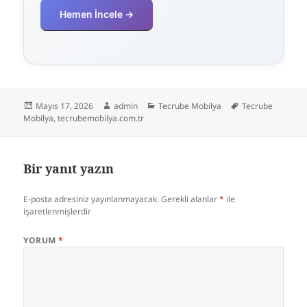
Hemen İncele →
Yayın
Yazar
Kategoriler
Etiketler
Mayıs 17, 2026
admin
Tecrube Mobilya
Tecrube
tarihi
Mobilya
,
tecrubemobilya.com.tr
Bir yanıt yazın
E-posta adresiniz yayınlanmayacak.
Gerekli alanlar
*
ile
işaretlenmişlerdir
YORUM
*