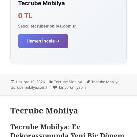
Tecrube Mobilya
0 TL
Satıcı:
tecrubemobilya.com.tr
Hemen İncele →
Yayın
Kategoriler
Etiketler
Haziran 19, 2026
Tecrube Mobilya
Tecrube Mobilya
,
tarihi
Tecrube Mobilya için
tecrubemobilya.com.tr
bir yorum yapın
Tecrube Mobilya
Tecrube Mobilya: Ev
Dekorasyonunda Yeni Bir Dönem