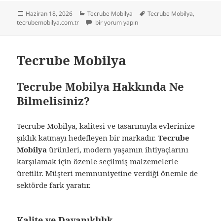
Yayın
Kategoriler
Etiketler
Haziran 18, 2026
Tecrube Mobilya
Tecrube Mobilya
,
tarihi
Tecrube Mobilya için
tecrubemobilya.com.tr
bir yorum yapın
Tecrube Mobilya
Tecrube Mobilya Hakkında Ne
Bilmelisiniz?
Tecrube Mobilya, kalitesi ve tasarımıyla evlerinize
şıklık katmayı hedefleyen bir markadır.
Tecrube
Mobilya
ürünleri, modern yaşamın ihtiyaçlarını
karşılamak için özenle seçilmiş malzemelerle
üretilir. Müşteri memnuniyetine verdiği önemle de
sektörde fark yaratır.
Kalite ve Dayanıklılık