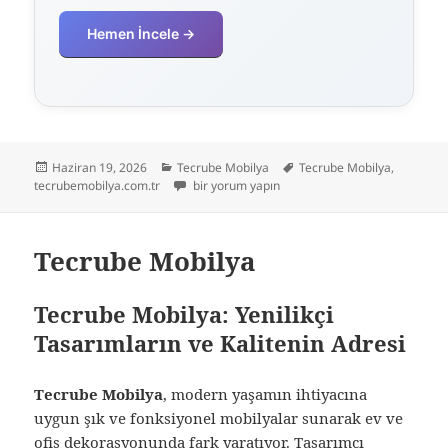
Hemen İncele →
Yayın
Kategoriler
Etiketler
Haziran 19, 2026
Tecrube Mobilya
Tecrube Mobilya
,
tarihi
Tecrube Mobilya için
tecrubemobilya.com.tr
bir yorum yapın
Tecrube Mobilya
Tecrube Mobilya: Yenilikçi
Tasarımların ve Kalitenin Adresi
Tecrube Mobilya
, modern yaşamın ihtiyacına
uygun şık ve fonksiyonel mobilyalar sunarak ev ve
ofis dekorasyonunda fark yaratıyor. Tasarımcı