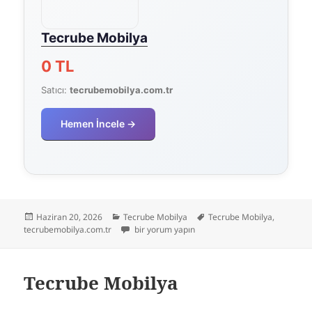
Tecrube Mobilya
0 TL
Satıcı:
tecrubemobilya.com.tr
Hemen İncele →
Yayın
Kategoriler
Etiketler
Haziran 20, 2026
Tecrube Mobilya
Tecrube Mobilya
,
tarihi
Tecrube Mobilya için
tecrubemobilya.com.tr
bir yorum yapın
Tecrube Mobilya