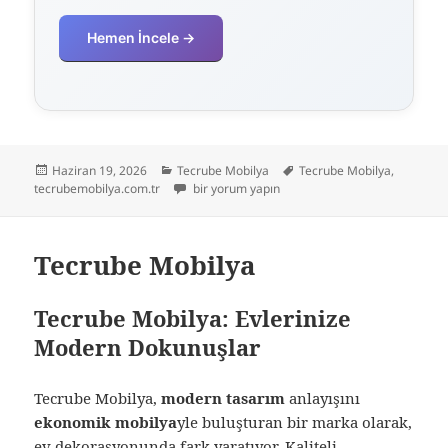
Hemen İncele →
Yayın
Kategoriler
Etiketler
Haziran 19, 2026
Tecrube Mobilya
Tecrube Mobilya
,
tarihi
Tecrube Mobilya için
tecrubemobilya.com.tr
bir yorum yapın
Tecrube Mobilya
Tecrube Mobilya: Evlerinize
Modern Dokunuşlar
Tecrube Mobilya,
modern tasarım
anlayışını
ekonomik mobilya
yle buluşturan bir marka olarak,
ev dekorasyonunda fark yaratıyor. Kaliteli