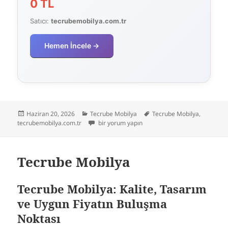
0 TL
Satıcı:
tecrubemobilya.com.tr
Hemen İncele →
Yayın
Kategoriler
Etiketler
Haziran 20, 2026
Tecrube Mobilya
Tecrube Mobilya
,
tarihi
Tecrube Mobilya için
tecrubemobilya.com.tr
bir yorum yapın
Tecrube Mobilya
Tecrube Mobilya: Kalite, Tasarım
ve Uygun Fiyatın Buluşma
Noktası