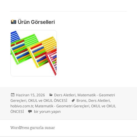
Ürün Görselleri
Yayın
Kategoriler
Haziran 15, 2026
Ders Aletleri
,
Matematik - Geometri
tarihi
Etiketler
Gereçleri
,
OKUL ve OKUL ÖNCESİ
Brons
,
Ders Aletleri
,
hobivo.com.tr
,
Matematik - Geometri Gereçleri
,
OKUL ve OKUL
Brons Raylı Mishap (Abaküs) için
ÖNCESİ
bir yorum yapın
WordPress gururla sunar