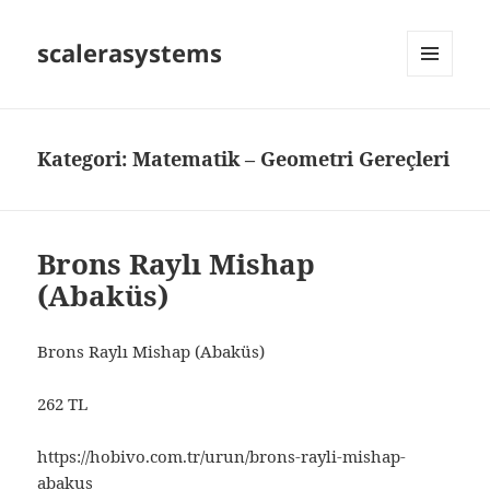
scalerasystems
MENÜ
VE
BILEŞENLER
Kategori:
Matematik – Geometri Gereçleri
Brons Raylı Mishap
(Abaküs)
Brons Raylı Mishap (Abaküs)
262 TL
https://hobivo.com.tr/urun/brons-rayli-mishap-
abakus