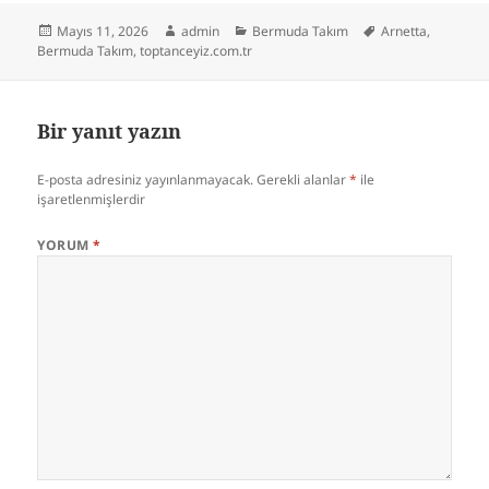
Yayın
Yazar
Kategoriler
Etiketler
Mayıs 11, 2026
admin
Bermuda Takım
Arnetta
,
tarihi
Bermuda Takım
,
toptanceyiz.com.tr
Bir yanıt yazın
E-posta adresiniz yayınlanmayacak.
Gerekli alanlar
*
ile
işaretlenmişlerdir
YORUM
*