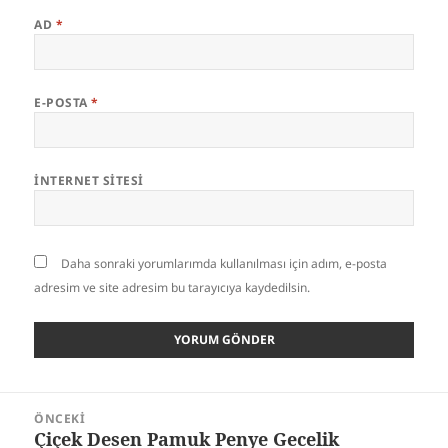
AD
*
E-POSTA
*
İNTERNET SITESI
Daha sonraki yorumlarımda kullanılması için adım, e-posta
adresim ve site adresim bu tarayıcıya kaydedilsin.
Yazı
ÖNCEKI
gezinmesi
Çiçek Desen Pamuk Penye Gecelik
Önceki