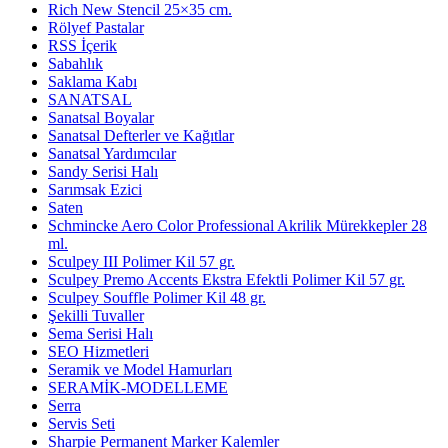
Rich New Stencil 25×35 cm.
Rölyef Pastalar
RSS İçerik
Sabahlık
Saklama Kabı
SANATSAL
Sanatsal Boyalar
Sanatsal Defterler ve Kağıtlar
Sanatsal Yardımcılar
Sandy Serisi Halı
Sarımsak Ezici
Saten
Schmincke Aero Color Professional Akrilik Mürekkepler 28
ml.
Sculpey III Polimer Kil 57 gr.
Sculpey Premo Accents Ekstra Efektli Polimer Kil 57 gr.
Sculpey Souffle Polimer Kil 48 gr.
Şekilli Tuvaller
Sema Serisi Halı
SEO Hizmetleri
Seramik ve Model Hamurları
SERAMİK-MODELLEME
Serra
Servis Seti
Sharpie Permanent Marker Kalemler