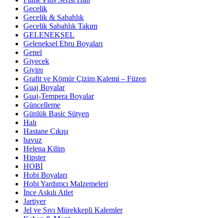
Gecelik
Gecelik & Sabahlık
Gecelik Sabahlık Takım
GELENEKSEL
Geleneksel Ebru Boyaları
Genel
Giyecek
Giyim
Grafit ve Kömür Çizim Kalemi – Füzen
Guaj Boyalar
Guaj-Tempera Boyalar
Güncelleme
Günlük Basic Sütyen
Halı
Hastane Çıkışı
havuz
Helena Kilim
Hipster
HOBİ
Hobi Boyaları
Hobi Yardımcı Malzemeleri
İnce Askılı Atlet
Jartiyer
Jel ve Sıvı Mürekkepli Kalemler