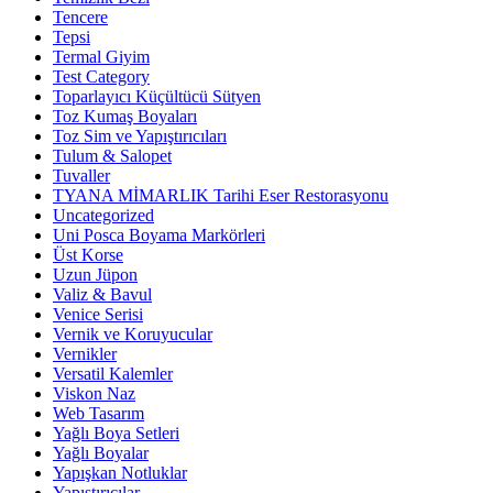
Tencere
Tepsi
Termal Giyim
Test Category
Toparlayıcı Küçültücü Sütyen
Toz Kumaş Boyaları
Toz Sim ve Yapıştırıcıları
Tulum & Salopet
Tuvaller
TYANA MİMARLIK Tarihi Eser Restorasyonu
Uncategorized
Uni Posca Boyama Markörleri
Üst Korse
Uzun Jüpon
Valiz & Bavul
Venice Serisi
Vernik ve Koruyucular
Vernikler
Versatil Kalemler
Viskon Naz
Web Tasarım
Yağlı Boya Setleri
Yağlı Boyalar
Yapışkan Notluklar
Yapıştırıcılar