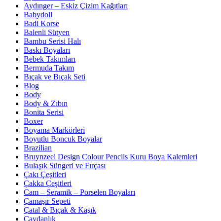
Aydınger – Eskiz Çizim Kağıtları
Babydoll
Badi Korse
Balenli Sütyen
Bambu Serisi Halı
Baskı Boyaları
Bebek Takımları
Bermuda Takım
Bıçak ve Bıçak Seti
Blog
Body
Body & Zıbın
Bonita Serisi
Boxer
Boyama Markörleri
Boyutlu Boncuk Boyalar
Brazilian
Bruynzeel Design Colour Pencils Kuru Boya Kalemleri
Bulaşık Süngeri ve Fırçası
Çakı Çeşitleri
Çakka Çeşitleri
Cam – Seramik – Porselen Boyaları
Çamaşır Sepeti
Çatal & Bıçak & Kaşık
Çaydanlık