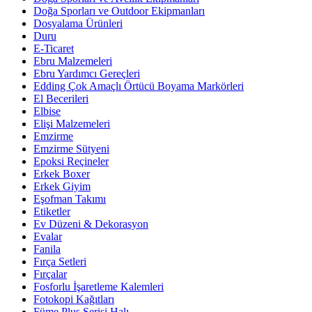
Doğa Sporları ve Outdoor Ekipmanları
Dosyalama Ürünleri
Duru
E-Ticaret
Ebru Malzemeleri
Ebru Yardımcı Gereçleri
Edding Çok Amaçlı Örtücü Boyama Markörleri
El Becerileri
Elbise
Elişi Malzemeleri
Emzirme
Emzirme Sütyeni
Epoksi Reçineler
Erkek Boxer
Erkek Giyim
Eşofman Takımı
Etiketler
Ev Düzeni & Dekorasyon
Evalar
Fanila
Fırça Setleri
Fırçalar
Fosforlu İşaretleme Kalemleri
Fotokopi Kağıtları
Füme Plus Serisi Halı