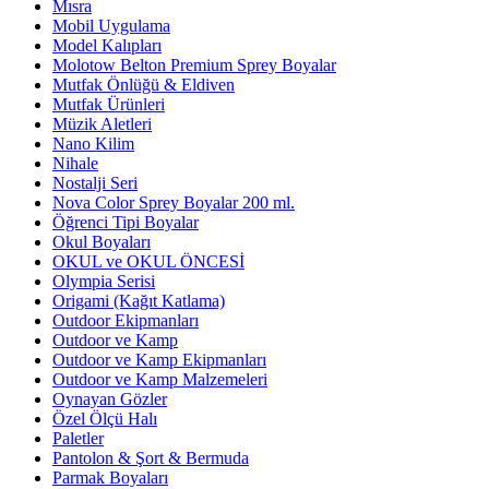
Mısra
Mobil Uygulama
Model Kalıpları
Molotow Belton Premium Sprey Boyalar
Mutfak Önlüğü & Eldiven
Mutfak Ürünleri
Müzik Aletleri
Nano Kilim
Nihale
Nostalji Seri
Nova Color Sprey Boyalar 200 ml.
Öğrenci Tipi Boyalar
Okul Boyaları
OKUL ve OKUL ÖNCESİ
Olympia Serisi
Origami (Kağıt Katlama)
Outdoor Ekipmanları
Outdoor ve Kamp
Outdoor ve Kamp Ekipmanları
Outdoor ve Kamp Malzemeleri
Oynayan Gözler
Özel Ölçü Halı
Paletler
Pantolon & Şort & Bermuda
Parmak Boyaları