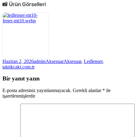
📸 Ürün Görselleri
Yayın
Yazar
Kategoriler
Etiketler
Haziran 2, 2026
admin
Aksesuar
Aksesuar
,
Ledlenser
,
tarihi
taktikcaki.com.tr
Bir yanıt yazın
E-posta adresiniz yayınlanmayacak.
Gerekli alanlar
*
ile
işaretlenmişlerdir