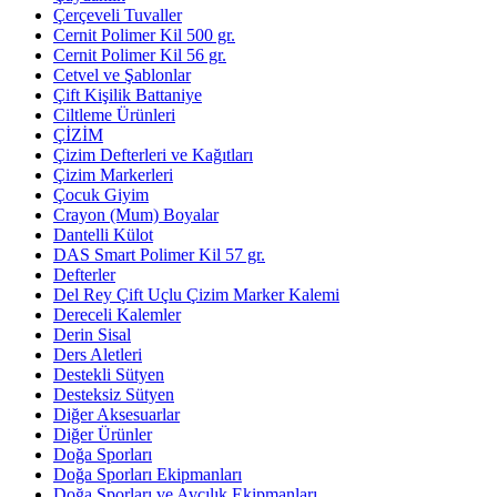
Çerçeveli Tuvaller
Cernit Polimer Kil 500 gr.
Cernit Polimer Kil 56 gr.
Cetvel ve Şablonlar
Çift Kişilik Battaniye
Ciltleme Ürünleri
ÇİZİM
Çizim Defterleri ve Kağıtları
Çizim Markerleri
Çocuk Giyim
Crayon (Mum) Boyalar
Dantelli Külot
DAS Smart Polimer Kil 57 gr.
Defterler
Del Rey Çift Uçlu Çizim Marker Kalemi
Dereceli Kalemler
Derin Sisal
Ders Aletleri
Destekli Sütyen
Desteksiz Sütyen
Diğer Aksesuarlar
Diğer Ürünler
Doğa Sporları
Doğa Sporları Ekipmanları
Doğa Sporları ve Avcılık Ekipmanları