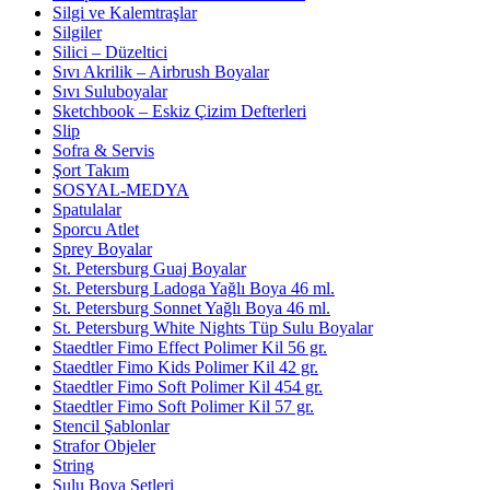
Silgi ve Kalemtraşlar
Silgiler
Silici – Düzeltici
Sıvı Akrilik – Airbrush Boyalar
Sıvı Suluboyalar
Sketchbook – Eskiz Çizim Defterleri
Slip
Sofra & Servis
Şort Takım
SOSYAL-MEDYA
Spatulalar
Sporcu Atlet
Sprey Boyalar
St. Petersburg Guaj Boyalar
St. Petersburg Ladoga Yağlı Boya 46 ml.
St. Petersburg Sonnet Yağlı Boya 46 ml.
St. Petersburg White Nights Tüp Sulu Boyalar
Staedtler Fimo Effect Polimer Kil 56 gr.
Staedtler Fimo Kids Polimer Kil 42 gr.
Staedtler Fimo Soft Polimer Kil 454 gr.
Staedtler Fimo Soft Polimer Kil 57 gr.
Stencil Şablonlar
Strafor Objeler
String
Sulu Boya Setleri