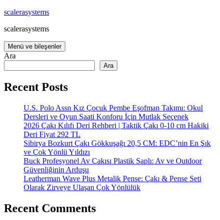
İçeriğe
scalerasystems
atla
scalerasystems
Menü ve bileşenler
Ara
Ara
Recent Posts
U.S. Polo Assn Kız Çocuk Pembe Eşofman Takımı: Okul
Dersleri ve Oyun Saati Konforu İçin Mutlak Seçenek
2026 Çakı Kılıfı Deri Rehberi | Taktik Çakı 0-10 cm Hakiki
Deri Fiyat 292 TL
Sibirya Bozkurt Çakı Gökkuşağı 20,5 CM: EDC’nin En Şık
ve Çok Yönlü Yıldızı
Buck Profesyonel Av Çakısı Plastik Saplı: Av ve Outdoor
Güvenliğinin Arduşu
Leatherman Wave Plus Metalik Pense: Çakı & Pense Seti
Olarak Zirveye Ulaşan Çok Yönlülük
Recent Comments