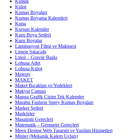
Küllük
Külot
Kumaş Boyaları
Kumaş Boyama Kalemleri
Kupa
Kurşun Kalemler
Kuru Boya Setleri
Kuru Boyalar
Laminasyon Filmi ve Makinesi
Limon Sıkacağı
Linol – Gravür Baskı
Lohusa Atlet
Lohusa Külot
Majesty
MAKET
Maket Bıçakları ve Yedekleri
Makyaj Çantası
Manga Grafik Çizim Tek Kalemler
Marabu Fashion Sprey Kumaş Boyaları
Marker Setleri
Markörler
Masaüstü Gereçleri
Matematik – Geometri Gereçleri
Meen Desing Web Tasarım ve Yazılım Hizmetleri
Minler (Mekanik Kalem Uçları)