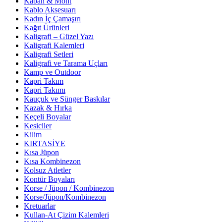
Kaban & Mont
Kablo Aksesuarı
Kadın İç Çamaşırı
Kağıt Ürünleri
Kaligrafi – Güzel Yazı
Kaligrafi Kalemleri
Kaligrafi Setleri
Kaligrafi ve Tarama Uçları
Kamp ve Outdoor
Kapri Takım
Kapri Takımı
Kauçuk ve Sünger Baskılar
Kazak & Hırka
Keçeli Boyalar
Kesiciler
Kilim
KIRTASİYE
Kısa Jüpon
Kısa Kombinezon
Kolsuz Atletler
Kontür Boyaları
Korse / Jüpon / Kombinezon
Korse/Jüpon/Kombinezon
Kretuarlar
Kullan-At Çizim Kalemleri