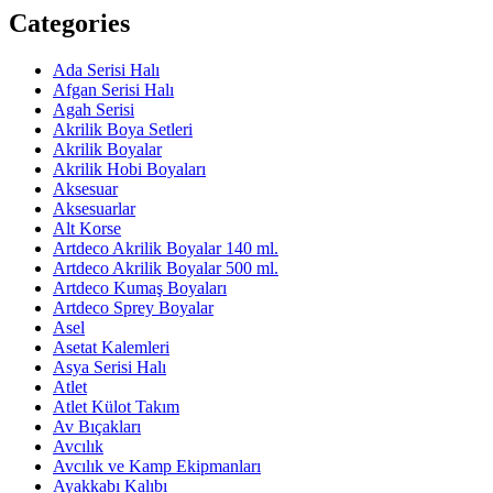
Categories
Ada Serisi Halı
Afgan Serisi Halı
Agah Serisi
Akrilik Boya Setleri
Akrilik Boyalar
Akrilik Hobi Boyaları
Aksesuar
Aksesuarlar
Alt Korse
Artdeco Akrilik Boyalar 140 ml.
Artdeco Akrilik Boyalar 500 ml.
Artdeco Kumaş Boyaları
Artdeco Sprey Boyalar
Asel
Asetat Kalemleri
Asya Serisi Halı
Atlet
Atlet Külot Takım
Av Bıçakları
Avcılık
Avcılık ve Kamp Ekipmanları
Ayakkabı Kalıbı