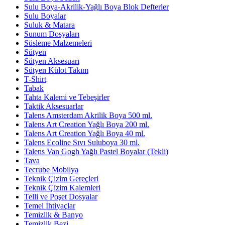
Sulu Boya-Akrilik-Yağlı Boya Blok Defterler
Sulu Boyalar
Suluk & Matara
Sunum Dosyaları
Süsleme Malzemeleri
Sütyen
Sütyen Aksesuarı
Sütyen Külot Takım
T-Shirt
Tabak
Tahta Kalemi ve Tebeşirler
Taktik Aksesuarlar
Talens Amsterdam Akrilik Boya 500 ml.
Talens Art Creation Yağlı Boya 200 ml.
Talens Art Creation Yağlı Boya 40 ml.
Talens Ecoline Sıvı Suluboya 30 ml.
Talens Van Gogh Yağlı Pastel Boyalar (Tekli)
Tava
Tecrube Mobilya
Teknik Çizim Gereçleri
Teknik Çizim Kalemleri
Telli ve Poşet Dosyalar
Temel İhtiyaçlar
Temizlik & Banyo
Temizlik Bezi