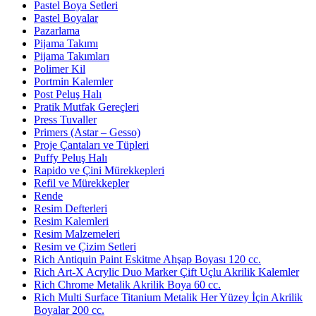
Pastel Boya Setleri
Pastel Boyalar
Pazarlama
Pijama Takımı
Pijama Takımları
Polimer Kil
Portmin Kalemler
Post Peluş Halı
Pratik Mutfak Gereçleri
Press Tuvaller
Primers (Astar – Gesso)
Proje Çantaları ve Tüpleri
Puffy Peluş Halı
Rapido ve Çini Mürekkepleri
Refil ve Mürekkepler
Rende
Resim Defterleri
Resim Kalemleri
Resim Malzemeleri
Resim ve Çizim Setleri
Rich Antiquin Paint Eskitme Ahşap Boyası 120 cc.
Rich Art-X Acrylic Duo Marker Çift Uçlu Akrilik Kalemler
Rich Chrome Metalik Akrilik Boya 60 cc.
Rich Multi Surface Titanium Metalik Her Yüzey İçin Akrilik
Boyalar 200 cc.