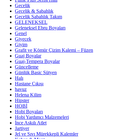
Gecelik
Gecelik & Sabahlık
Gecelik Sabahlık Takım
GELENEKSEL
Geleneksel Ebru Boyaları
Genel
Giyecek
Giyim
Grafit ve Kömür Çizim Kalemi – Füzen
Guaj Boyalar
Guaj-Tempera Boyalar
Güncelleme
Günlük Basic Sütyen
Halı
Hastane Çıkışı
havuz
Helena Kilim
Hipster
HOBİ
Hobi Boyaları
Hobi Yardımcı Malzemeleri
İnce Askılı Atlet
Jartiyer
Jel ve Sıvı Mürekkepli Kalemler