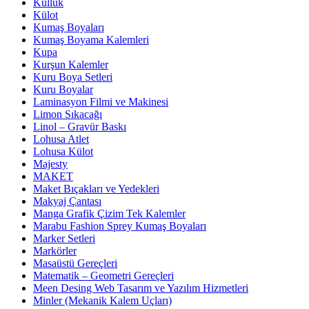
Küllük
Külot
Kumaş Boyaları
Kumaş Boyama Kalemleri
Kupa
Kurşun Kalemler
Kuru Boya Setleri
Kuru Boyalar
Laminasyon Filmi ve Makinesi
Limon Sıkacağı
Linol – Gravür Baskı
Lohusa Atlet
Lohusa Külot
Majesty
MAKET
Maket Bıçakları ve Yedekleri
Makyaj Çantası
Manga Grafik Çizim Tek Kalemler
Marabu Fashion Sprey Kumaş Boyaları
Marker Setleri
Markörler
Masaüstü Gereçleri
Matematik – Geometri Gereçleri
Meen Desing Web Tasarım ve Yazılım Hizmetleri
Minler (Mekanik Kalem Uçları)