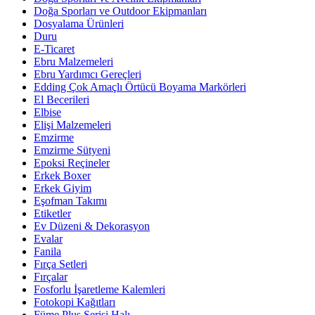
Doğa Sporları ve Outdoor Ekipmanları
Dosyalama Ürünleri
Duru
E-Ticaret
Ebru Malzemeleri
Ebru Yardımcı Gereçleri
Edding Çok Amaçlı Örtücü Boyama Markörleri
El Becerileri
Elbise
Elişi Malzemeleri
Emzirme
Emzirme Sütyeni
Epoksi Reçineler
Erkek Boxer
Erkek Giyim
Eşofman Takımı
Etiketler
Ev Düzeni & Dekorasyon
Evalar
Fanila
Fırça Setleri
Fırçalar
Fosforlu İşaretleme Kalemleri
Fotokopi Kağıtları
Füme Plus Serisi Halı