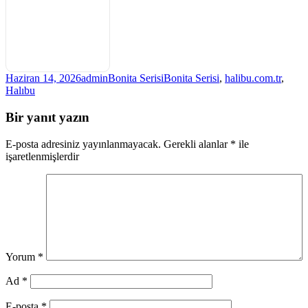
Yayın
Yazar
Kategoriler
Etiketler
Haziran 14, 2026
admin
Bonita Serisi
Bonita Serisi
,
halibu.com.tr
,
tarihi
Halıbu
Bir yanıt yazın
E-posta adresiniz yayınlanmayacak.
Gerekli alanlar
*
ile
işaretlenmişlerdir
Yorum
*
Ad
*
E-posta
*