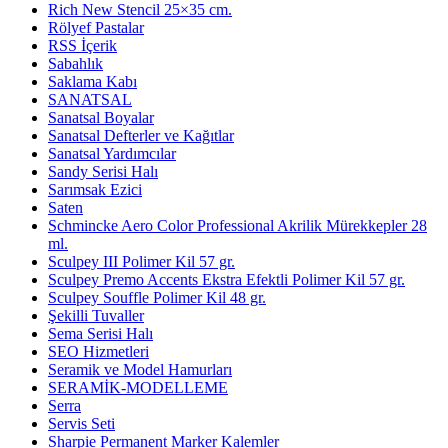
Rich New Stencil 25×35 cm.
Rölyef Pastalar
RSS İçerik
Sabahlık
Saklama Kabı
SANATSAL
Sanatsal Boyalar
Sanatsal Defterler ve Kağıtlar
Sanatsal Yardımcılar
Sandy Serisi Halı
Sarımsak Ezici
Saten
Schmincke Aero Color Professional Akrilik Mürekkepler 28
ml.
Sculpey III Polimer Kil 57 gr.
Sculpey Premo Accents Ekstra Efektli Polimer Kil 57 gr.
Sculpey Souffle Polimer Kil 48 gr.
Şekilli Tuvaller
Sema Serisi Halı
SEO Hizmetleri
Seramik ve Model Hamurları
SERAMİK-MODELLEME
Serra
Servis Seti
Sharpie Permanent Marker Kalemler