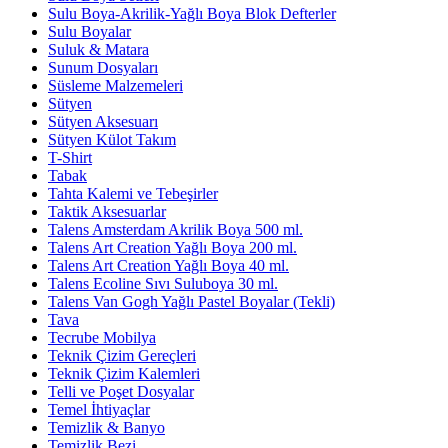
Sulu Boya-Akrilik-Yağlı Boya Blok Defterler
Sulu Boyalar
Suluk & Matara
Sunum Dosyaları
Süsleme Malzemeleri
Sütyen
Sütyen Aksesuarı
Sütyen Külot Takım
T-Shirt
Tabak
Tahta Kalemi ve Tebeşirler
Taktik Aksesuarlar
Talens Amsterdam Akrilik Boya 500 ml.
Talens Art Creation Yağlı Boya 200 ml.
Talens Art Creation Yağlı Boya 40 ml.
Talens Ecoline Sıvı Suluboya 30 ml.
Talens Van Gogh Yağlı Pastel Boyalar (Tekli)
Tava
Tecrube Mobilya
Teknik Çizim Gereçleri
Teknik Çizim Kalemleri
Telli ve Poşet Dosyalar
Temel İhtiyaçlar
Temizlik & Banyo
Temizlik Bezi