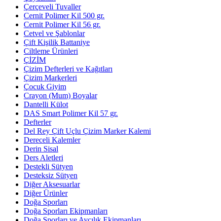
Çerçeveli Tuvaller
Cernit Polimer Kil 500 gr.
Cernit Polimer Kil 56 gr.
Cetvel ve Şablonlar
Çift Kişilik Battaniye
Ciltleme Ürünleri
ÇİZİM
Çizim Defterleri ve Kağıtları
Çizim Markerleri
Çocuk Giyim
Crayon (Mum) Boyalar
Dantelli Külot
DAS Smart Polimer Kil 57 gr.
Defterler
Del Rey Çift Uçlu Çizim Marker Kalemi
Dereceli Kalemler
Derin Sisal
Ders Aletleri
Destekli Sütyen
Desteksiz Sütyen
Diğer Aksesuarlar
Diğer Ürünler
Doğa Sporları
Doğa Sporları Ekipmanları
Doğa Sporları ve Avcılık Ekipmanları