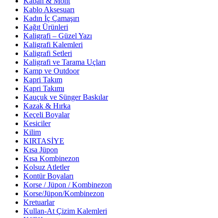
Kaban & Mont
Kablo Aksesuarı
Kadın İç Çamaşırı
Kağıt Ürünleri
Kaligrafi – Güzel Yazı
Kaligrafi Kalemleri
Kaligrafi Setleri
Kaligrafi ve Tarama Uçları
Kamp ve Outdoor
Kapri Takım
Kapri Takımı
Kauçuk ve Sünger Baskılar
Kazak & Hırka
Keçeli Boyalar
Kesiciler
Kilim
KIRTASİYE
Kısa Jüpon
Kısa Kombinezon
Kolsuz Atletler
Kontür Boyaları
Korse / Jüpon / Kombinezon
Korse/Jüpon/Kombinezon
Kretuarlar
Kullan-At Çizim Kalemleri