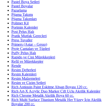
Pastel Boya Setleri
Pastel Boyalar
Pazarlama
Pijama Takımı
Pijama Takımları
Polimer Kil
Portmin Kalemler
Post Peluş Halı
Pratik Mutfak Gereçleri
Press Tuvaller
Primers (Astar – Gesso)
Proje Çantaları ve Tüpleri
Puffy Peluş Halı
Rapido ve Çini Mürekkepleri
Refil ve Mürekkepler
Rende
Resim Defterleri
Resim Kalemleri
Resim Malzemeleri
Resim ve Çizim Setleri
Rich Antiquin Paint Eskitme Ahşap Boyası 120 cc.
Rich Art-X Acrylic Duo Marker Çift Uçlu Akrilik Kalemler
Rich Chrome Metalik Akrilik Boya 60 cc.
Rich Multi Surface Titanium Metalik Her Yüzey İçin Akrilik
Boyalar 200 cc.