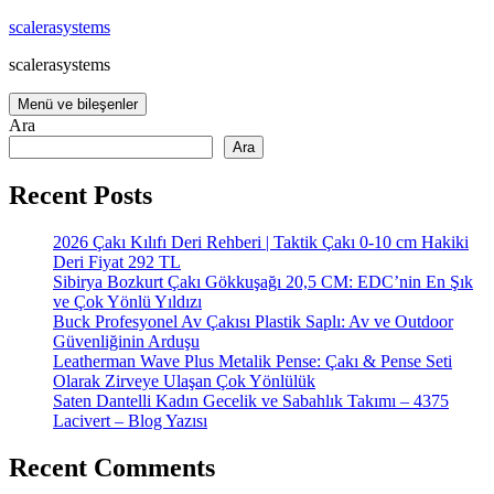
İçeriğe
scalerasystems
atla
scalerasystems
Menü ve bileşenler
Ara
Ara
Recent Posts
2026 Çakı Kılıfı Deri Rehberi | Taktik Çakı 0-10 cm Hakiki
Deri Fiyat 292 TL
Sibirya Bozkurt Çakı Gökkuşağı 20,5 CM: EDC’nin En Şık
ve Çok Yönlü Yıldızı
Buck Profesyonel Av Çakısı Plastik Saplı: Av ve Outdoor
Güvenliğinin Arduşu
Leatherman Wave Plus Metalik Pense: Çakı & Pense Seti
Olarak Zirveye Ulaşan Çok Yönlülük
Saten Dantelli Kadın Gecelik ve Sabahlık Takımı – 4375
Lacivert – Blog Yazısı
Recent Comments