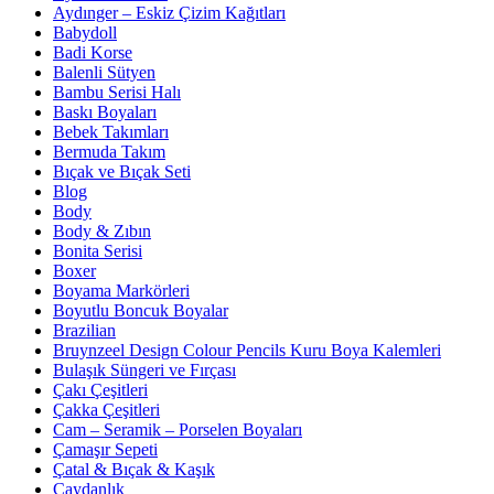
Aydınger – Eskiz Çizim Kağıtları
Babydoll
Badi Korse
Balenli Sütyen
Bambu Serisi Halı
Baskı Boyaları
Bebek Takımları
Bermuda Takım
Bıçak ve Bıçak Seti
Blog
Body
Body & Zıbın
Bonita Serisi
Boxer
Boyama Markörleri
Boyutlu Boncuk Boyalar
Brazilian
Bruynzeel Design Colour Pencils Kuru Boya Kalemleri
Bulaşık Süngeri ve Fırçası
Çakı Çeşitleri
Çakka Çeşitleri
Cam – Seramik – Porselen Boyaları
Çamaşır Sepeti
Çatal & Bıçak & Kaşık
Çaydanlık