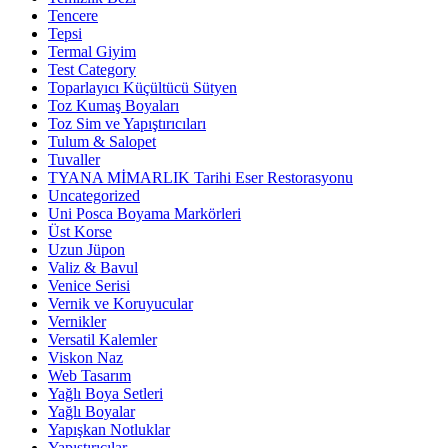
Tencere
Tepsi
Termal Giyim
Test Category
Toparlayıcı Küçültücü Sütyen
Toz Kumaş Boyaları
Toz Sim ve Yapıştırıcıları
Tulum & Salopet
Tuvaller
TYANA MİMARLIK Tarihi Eser Restorasyonu
Uncategorized
Uni Posca Boyama Markörleri
Üst Korse
Uzun Jüpon
Valiz & Bavul
Venice Serisi
Vernik ve Koruyucular
Vernikler
Versatil Kalemler
Viskon Naz
Web Tasarım
Yağlı Boya Setleri
Yağlı Boyalar
Yapışkan Notluklar
Yapıştırıcılar