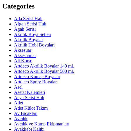
Categories
Ada Serisi Halı
Afgan Serisi Halı
Agah Serisi
Akrilik Boya Setleri
Akrilik Boyalar
Akrilik Hobi Boyaları
Aksesuar
Aksesuarlar
Alt Korse
Artdeco Akrilik Boyalar 140 ml.
Artdeco Akrilik Boyalar 500 ml.
Artdeco Kumaş Boyaları
Artdeco Sprey Boyalar
Asel
Asetat Kalemleri
Asya Serisi Halı
Atlet
Atlet Külot Takım
Av Bıçakları
Avcılık
Avcılık ve Kamp Ekipmanları
Ayakkabı Kalıbı