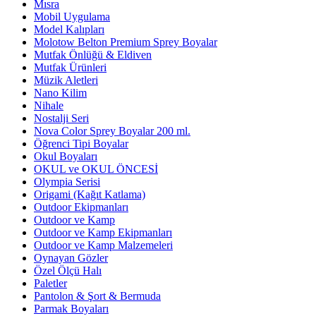
Mısra
Mobil Uygulama
Model Kalıpları
Molotow Belton Premium Sprey Boyalar
Mutfak Önlüğü & Eldiven
Mutfak Ürünleri
Müzik Aletleri
Nano Kilim
Nihale
Nostalji Seri
Nova Color Sprey Boyalar 200 ml.
Öğrenci Tipi Boyalar
Okul Boyaları
OKUL ve OKUL ÖNCESİ
Olympia Serisi
Origami (Kağıt Katlama)
Outdoor Ekipmanları
Outdoor ve Kamp
Outdoor ve Kamp Ekipmanları
Outdoor ve Kamp Malzemeleri
Oynayan Gözler
Özel Ölçü Halı
Paletler
Pantolon & Şort & Bermuda
Parmak Boyaları