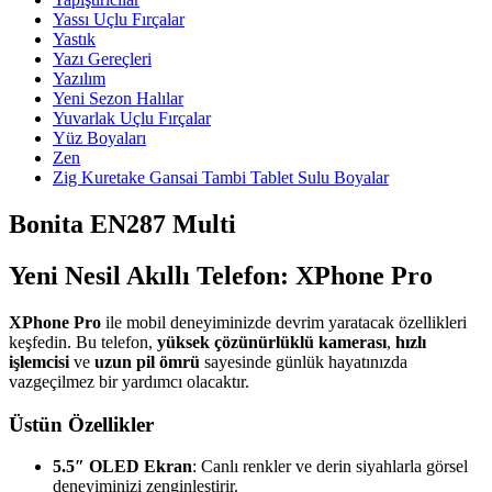
Yassı Uçlu Fırçalar
Yastık
Yazı Gereçleri
Yazılım
Yeni Sezon Halılar
Yuvarlak Uçlu Fırçalar
Yüz Boyaları
Zen
​Zig Kuretake Gansai Tambi Tablet Sulu Boyalar
Bonita EN287 Multi
Yeni Nesil Akıllı Telefon: XPhone Pro
XPhone Pro
ile mobil deneyiminizde devrim yaratacak özellikleri
keşfedin. Bu telefon,
yüksek çözünürlüklü kamerası
,
hızlı
işlemcisi
ve
uzun pil ömrü
sayesinde günlük hayatınızda
vazgeçilmez bir yardımcı olacaktır.
Üstün Özellikler
5.5″ OLED Ekran
: Canlı renkler ve derin siyahlarla görsel
deneyiminizi zenginleştirir.