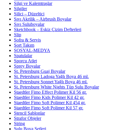
Silgi ve Kalemtraşlar
Silgiler
Silici – Düzeltici
Sıvı Akrilik – Airbrush Boyalar
Sıvı Suluboyalar
Sketchbook – Eskiz Çizim Defterleri
Slip
Sofra & Servis
Şort Takım
SOSYAL-MEDYA
Spatulalar
Sporcu Atlet
Sprey Boyalar
St. Petersburg Guaj Boyalar
St. Petersburg Ladoga Yağlı Boya 46 ml.
St. Petersburg Sonnet Yağlı Boya 46 ml.
St. Petersburg White Nights Tüp Sulu Boyalar
Staedtler Fimo Effect Polimer Kil 56 gr.
Staedtler Fimo Kids Polimer Kil 42 gr.
Staedtler Fimo Soft Polimer Kil 454 gr.
Staedtler Fimo Soft Polimer Kil 57 gr.
Stencil Şablonlar
Strafor Objeler
String
Sulu Boya Setleri