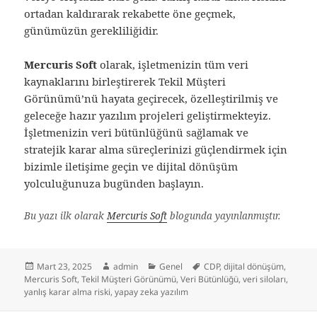
ortadan kaldırarak rekabette öne geçmek,
günümüzün gerekliliğidir.
Mercuris Soft
olarak, işletmenizin tüm veri
kaynaklarını birleştirerek Tekil Müşteri
Görünümü’nü hayata geçirecek, özelleştirilmiş ve
geleceğe hazır yazılım projeleri geliştirmekteyiz.
İşletmenizin veri bütünlüğünü sağlamak ve
stratejik karar alma süreçlerinizi güçlendirmek için
bizimle iletişime geçin ve dijital dönüşüm
yolculuğunuza bugünden başlayın.
Bu yazı ilk olarak
Mercuris Soft
blogunda yayınlanmıştır.
Yayın
Yazar
Kategoriler
Etiketler
Mart 23, 2025
admin
Genel
CDP
,
dijital dönüşüm
,
tarihi
Mercuris Soft
,
Tekil Müşteri Görünümü
,
Veri Bütünlüğü
,
veri siloları
,
yanlış karar alma riski
,
yapay zeka yazılım