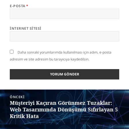
E-POSTA
*
İNTERNET SITESI
Daha sonraki yorumlarımda kullanılması için adım, e-posta
adresim ve site adresim bu tarayıcıya kaydedilsin.
Yazı
ÖNCEKI
gezinmesi
Müşteriyi Kaçıran Görünmez Tuzaklar:
Önceki
Web Tasarımında Dönüşümü Sıfırlayan 5
yazı:
Kritik Hata