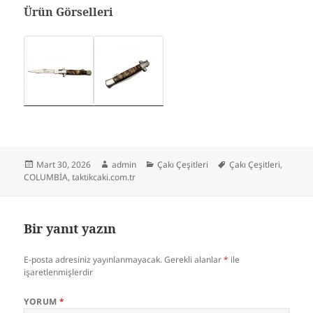
Ürün Görselleri
Yayın
Yazar
Kategoriler
Etiketler
Mart 30, 2026
admin
Çakı Çeşitleri
Çakı Çeşitleri
,
tarihi
COLUMBİA
,
taktikcaki.com.tr
Bir yanıt yazın
E-posta adresiniz yayınlanmayacak.
Gerekli alanlar
*
ile
işaretlenmişlerdir
YORUM
*