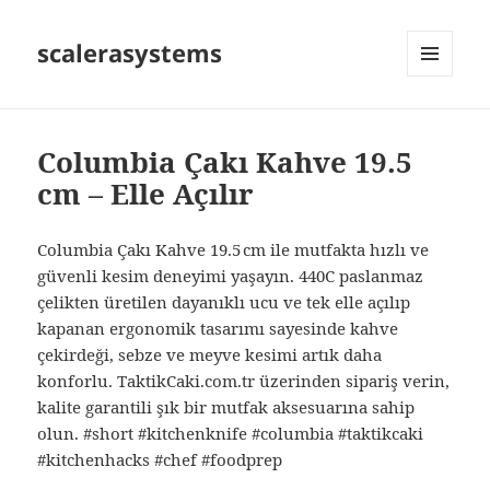
scalerasystems
MENÜ
VE
BILEŞENLER
Columbia Çakı Kahve 19.5
cm – Elle Açılır
Columbia Çakı Kahve 19.5 cm ile mutfakta hızlı ve
güvenli kesim deneyimi yaşayın. 440C paslanmaz
çelikten üretilen dayanıklı ucu ve tek elle açılıp
kapanan ergonomik tasarımı sayesinde kahve
çekirdeği, sebze ve meyve kesimi artık daha
konforlu. TaktikCaki.com.tr üzerinden sipariş verin,
kalite garantili şık bir mutfak aksesuarına sahip
olun. #short #kitchenknife #columbia #taktikcaki
#kitchenhacks #chef #foodprep