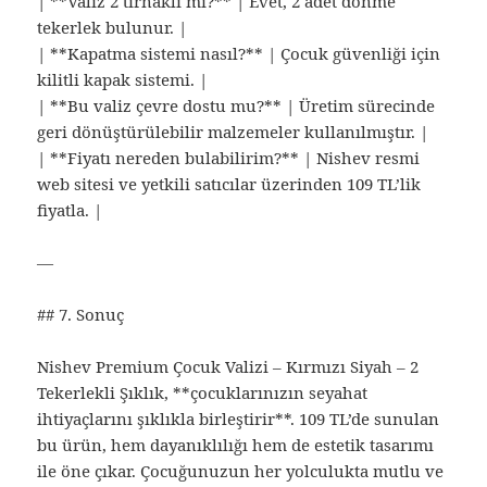
| **Valiz 2 tırnaklı mı?** | Evet, 2 adet dönme
tekerlek bulunur. |
| **Kapatma sistemi nasıl?** | Çocuk güvenliği için
kilitli kapak sistemi. |
| **Bu valiz çevre dostu mu?** | Üretim sürecinde
geri dönüştürülebilir malzemeler kullanılmıştır. |
| **Fiyatı nereden bulabilirim?** | Nishev resmi
web sitesi ve yetkili satıcılar üzerinden 109 TL’lik
fiyatla. |
—
## 7. Sonuç
Nishev Premium Çocuk Valizi – Kırmızı Siyah – 2
Tekerlekli Şıklık, **çocuklarınızın seyahat
ihtiyaçlarını şıklıkla birleştirir**. 109 TL’de sunulan
bu ürün, hem dayanıklılığı hem de estetik tasarımı
ile öne çıkar. Çocuğunuzun her yolculukta mutlu ve