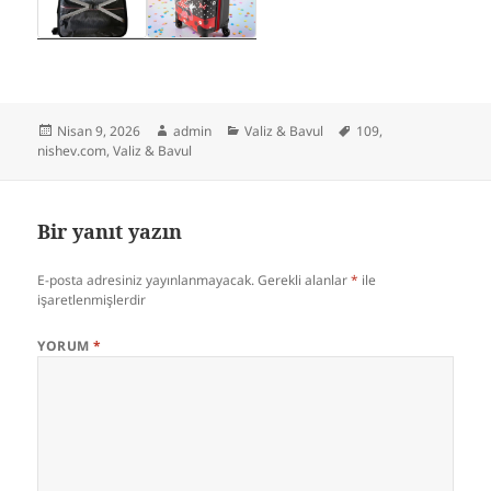
Yayın
Yazar
Kategoriler
Etiketler
Nisan 9, 2026
admin
Valiz & Bavul
109
,
tarihi
nishev.com
,
Valiz & Bavul
Bir yanıt yazın
E-posta adresiniz yayınlanmayacak.
Gerekli alanlar
*
ile
işaretlenmişlerdir
YORUM
*