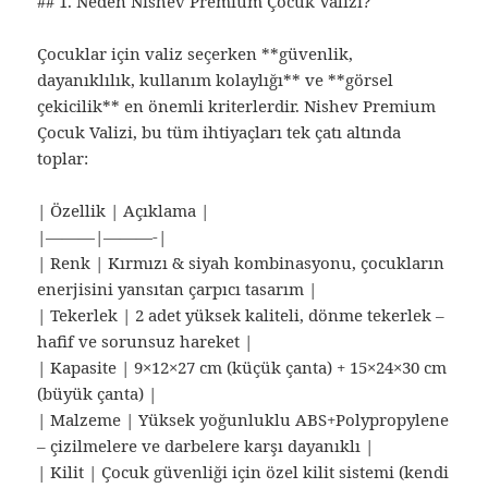
## 1. Neden Nishev Premium Çocuk Valizi?
Çocuklar için valiz seçerken **güvenlik,
dayanıklılık, kullanım kolaylığı** ve **görsel
çekicilik** en önemli kriterlerdir. Nishev Premium
Çocuk Valizi, bu tüm ihtiyaçları tek çatı altında
toplar:
| Özellik | Açıklama |
|———|———-|
| Renk | Kırmızı & siyah kombinasyonu, çocukların
enerjisini yansıtan çarpıcı tasarım |
| Tekerlek | 2 adet yüksek kaliteli, dönme tekerlek –
hafif ve sorunsuz hareket |
| Kapasite | 9×12×27 cm (küçük çanta) + 15×24×30 cm
(büyük çanta) |
| Malzeme | Yüksek yoğunluklu ABS+Polypropylene
– çizilmelere ve darbelere karşı dayanıklı |
| Kilit | Çocuk güvenliği için özel kilit sistemi (kendi