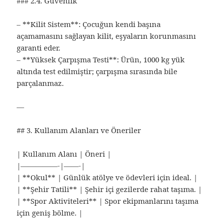
### 2.4. Güvenlik
– **Kilit Sistem**: Çocuğun kendi başına
açamamasını sağlayan kilit, eşyaların korunmasını
garanti eder.
– **Yüksek Çarpışma Testi**: Ürün, 1000 kg yük
altında test edilmiştir; çarpışma sırasında bile
parçalanmaz.
—
## 3. Kullanım Alanları ve Öneriler
| Kullanım Alanı | Öneri |
|—————-|——-|
| **Okul** | Günlük atölye ve ödevleri için ideal. |
| **Şehir Tatili** | Şehir içi gezilerde rahat taşıma. |
| **Spor Aktiviteleri** | Spor ekipmanlarını taşıma
için geniş bölme. |