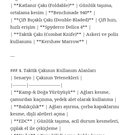
| **Katlanır Çakı (Foldable)** | Günlük taşıma,
ortalama kesim | **Benchmade 940** |
| **Çift Bıçaklı Çakı (Double-Bladed)** | Çift hızı,
hızlı erişim | **Spyderco Delica 4** |
| **Taktik Çakı (Combat Knife)** | Askeri ve polis
kullanımı | **Kershaw Marrow** |
—
### 4. Taktik Çakının Kullanım Alanları
| Senaryo | Çakının Yetenekleri |
|———|———————|
| **Kamp & Doğa Yürüyüşü** | Ağları kesme,
çamurdan kaçınma, yedek alet olarak kullanma |
| **Balıkçılık** | Ağları ayırma, çorba kapaklarını
kesme, dişli aletleri açma |
| **EDC** | Günlük taşıma, acil durum kesmeleri,
çıplak el ile çekiçleme |