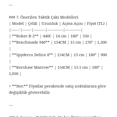
—
### 7. Önerilen Taktik Çakı Modelleri
| Model | Çelik | Uzunluk | Açma Açısı | Fiyat (TL) |
|——-|——-|———|————|————|
| **Boker B-2** | 440C | 14 cm | 180° | 550 |
| **Benchmade 940** | 154CM | 15 cm | 270° | 1,200
|
| **Spyderco Delica 4** | 154CM | 13 cm | 180° | 900
|
| **Kershaw Marrow** | 154CM | 15.5 cm | 180° |
1,050 |
> **Not:** Fiyatlar perakende satış noktalarına göre
değişiklik gösterebilir.
—