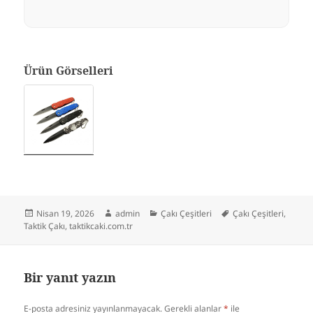
Ürün Görselleri
Yayın
Yazar
Kategoriler
Etiketler
Nisan 19, 2026
admin
Çakı Çeşitleri
Çakı Çeşitleri
,
tarihi
Taktik Çakı
,
taktikcaki.com.tr
Bir yanıt yazın
E-posta adresiniz yayınlanmayacak.
Gerekli alanlar
*
ile