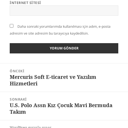
İNTERNET SITESI
Daha sonraki yorumlarımda kullanılması için adım, e-posta
adresim ve site adresim bu tarayıcıya kaydedilsin.
Yazı
ÖNCEKI
gezinmesi
Mercuris Soft E-ticaret ve Yazılım
Önceki
Hizmetleri
yazı:
SONRAKI
U.S. Polo Assn Kız Çocuk Mavi Bermuda
Sonraki
Takım
yazı:
WordPress gururla sunar