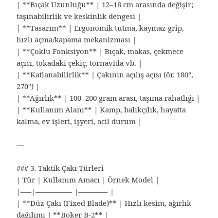
| **Bıçak Uzunluğu** | 12–18 cm arasında değişir;
taşınabilirlik ve keskinlik dengesi |
| **Tasarım** | Ergonomik tutma, kaymaz grip,
hızlı açma/kapama mekanizması |
| **Çoklu Fonksiyon** | Bıçak, makas, çekmece
açıcı, tokadaki çekiç, tornavida vb. |
| **Katlanabilirlik** | Çakının açılış açısı (ör. 180°,
270°) |
| **Ağırlık** | 100–200 gram arası, taşıma rahatlığı |
| **Kullanım Alanı** | Kamp, balıkçılık, hayatta
kalma, ev işleri, işyeri, acil durum |
—
### 3. Taktik Çakı Türleri
| Tür | Kullanım Amacı | Örnek Model |
|—–|—————-|————-|
| **Düz Çakı (Fixed Blade)** | Hızlı kesim, ağırlık
dağılımı | **Boker B-2** |