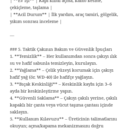
| **Ev İşi** | Kapı kilidi açma, kablo kesme,
çekiçleme, taşlama |
| **Acil Durum** | İlk yardım, araç tamiri, gölgelik,
yıkım sonrası inceleme |
—
### 5. Taktik Çakının Bakım ve Güvenlik İpuçları
1. **Temizlik** – Her kullanımdan sonra çakıyı ılık
su ve hafif sabunla temizleyin, kurulayın.
2. **Yağlama** – Çelik yüzeyi korumak için çakıyı
hafif yağ (ör. WD-40) ile hafifçe yağlayın.
3. **Bıçak Keskinliği** – Keskinlik kaybı için 3–6
ayda bir keskinleştirme yapın.
4. **Güvenli Saklama** – Çakıyı çakılı yerine, çakılı
kapaklı bir çanta veya vücut taşıma çantası içinde
saklayın.
5. **Kullanım Kılavuzu** – Üreticinin talimatlarını
okuyun; açma/kapama mekanizmasını doğru