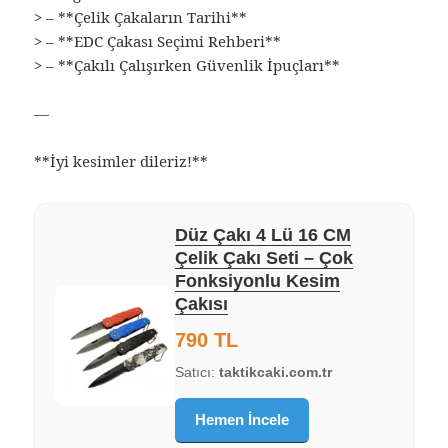
> – **Çelik Çakaların Tarihi**
> – **EDC Çakası Seçimi Rehberi**
> – **Çakılı Çalışırken Güvenlik İpuçları**
—
**İyi kesimler dileriz!**
Düz Çakı 4 Lü 16 CM
Çelik Çakı Seti – Çok
Fonksiyonlu Kesim
Çakısı
790 TL
Satıcı:
taktikcaki.com.tr
Hemen İncele