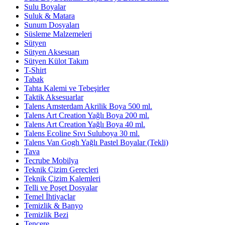
Sulu Boyalar
Suluk & Matara
Sunum Dosyaları
Süsleme Malzemeleri
Sütyen
Sütyen Aksesuarı
Sütyen Külot Takım
T-Shirt
Tabak
Tahta Kalemi ve Tebeşirler
Taktik Aksesuarlar
Talens Amsterdam Akrilik Boya 500 ml.
Talens Art Creation Yağlı Boya 200 ml.
Talens Art Creation Yağlı Boya 40 ml.
Talens Ecoline Sıvı Suluboya 30 ml.
Talens Van Gogh Yağlı Pastel Boyalar (Tekli)
Tava
Tecrube Mobilya
Teknik Çizim Gereçleri
Teknik Çizim Kalemleri
Telli ve Poşet Dosyalar
Temel İhtiyaçlar
Temizlik & Banyo
Temizlik Bezi
Tencere