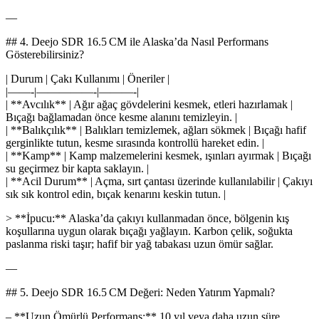
—
## 4. Deejo SDR 16.5 CM ile Alaska’da Nasıl Performans
Gösterebilirsiniz?
| Durum | Çakı Kullanımı | Öneriler |
|——-|—————-|———-|
| **Avcılık** | Ağır ağaç gövdelerini kesmek, etleri hazırlamak |
Bıçağı bağlamadan önce kesme alanını temizleyin. |
| **Balıkçılık** | Balıkları temizlemek, ağları sökmek | Bıçağı hafif
gerginlikte tutun, kesme sırasında kontrollü hareket edin. |
| **Kamp** | Kamp malzemelerini kesmek, ışınları ayırmak | Bıçağı
su geçirmez bir kapta saklayın. |
| **Acil Durum** | Açma, sırt çantası üzerinde kullanılabilir | Çakıyı
sık sık kontrol edin, bıçak kenarını keskin tutun. |
> **İpucu:** Alaska’da çakıyı kullanmadan önce, bölgenin kış
koşullarına uygun olarak bıçağı yağlayın. Karbon çelik, soğukta
paslanma riski taşır; hafif bir yağ tabakası uzun ömür sağlar.
—
## 5. Deejo SDR 16.5 CM Değeri: Neden Yatırım Yapmalı?
– **Uzun Ömürlü Performans:** 10 yıl veya daha uzun süre