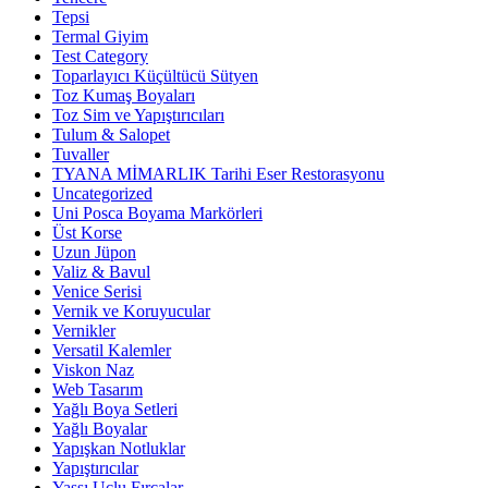
Tepsi
Termal Giyim
Test Category
Toparlayıcı Küçültücü Sütyen
Toz Kumaş Boyaları
Toz Sim ve Yapıştırıcıları
Tulum & Salopet
Tuvaller
TYANA MİMARLIK Tarihi Eser Restorasyonu
Uncategorized
Uni Posca Boyama Markörleri
Üst Korse
Uzun Jüpon
Valiz & Bavul
Venice Serisi
Vernik ve Koruyucular
Vernikler
Versatil Kalemler
Viskon Naz
Web Tasarım
Yağlı Boya Setleri
Yağlı Boyalar
Yapışkan Notluklar
Yapıştırıcılar
Yassı Uçlu Fırçalar