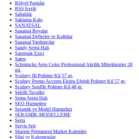
Rölyef Pastalar
RSS İçerik
Sabahlık
Saklama Kabı
SANATSAL
Sanatsal Boyalar
Sanatsal Defterler ve Kağıtlar
Sanatsal Yardımcılar
Sandy Serisi Halı
Sarımsak Ezici
Saten
Schmincke Aero Color Professional Akrilik Mürekkepler 28
ml.
Sculpey III Polimer Kil 57 gr.
Sculpey Premo Accents Ekstra Efektli Polimer Kil 57 gr.
Sculpey Souffle Polimer Kil 48 gr.
Şekilli Tuvaller
Sema Serisi Halı
SEO Hizmetleri
Seramik ve Model Hamurları
SERAMİK-MODELLEME
Serra
Servis Seti
Sharpie Permanent Marker Kalemler
Silgi ve Kalemtraşlar