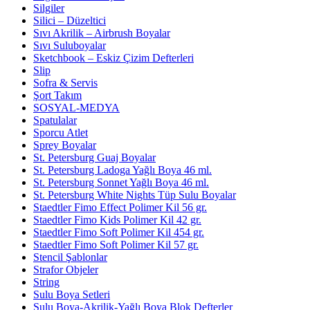
Silgiler
Silici – Düzeltici
Sıvı Akrilik – Airbrush Boyalar
Sıvı Suluboyalar
Sketchbook – Eskiz Çizim Defterleri
Slip
Sofra & Servis
Şort Takım
SOSYAL-MEDYA
Spatulalar
Sporcu Atlet
Sprey Boyalar
St. Petersburg Guaj Boyalar
St. Petersburg Ladoga Yağlı Boya 46 ml.
St. Petersburg Sonnet Yağlı Boya 46 ml.
St. Petersburg White Nights Tüp Sulu Boyalar
Staedtler Fimo Effect Polimer Kil 56 gr.
Staedtler Fimo Kids Polimer Kil 42 gr.
Staedtler Fimo Soft Polimer Kil 454 gr.
Staedtler Fimo Soft Polimer Kil 57 gr.
Stencil Şablonlar
Strafor Objeler
String
Sulu Boya Setleri
Sulu Boya-Akrilik-Yağlı Boya Blok Defterler