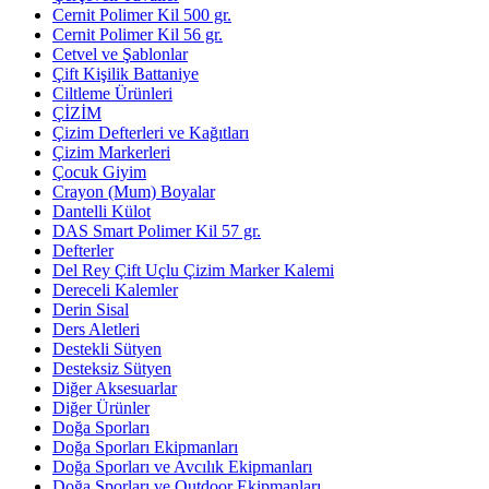
Cernit Polimer Kil 500 gr.
Cernit Polimer Kil 56 gr.
Cetvel ve Şablonlar
Çift Kişilik Battaniye
Ciltleme Ürünleri
ÇİZİM
Çizim Defterleri ve Kağıtları
Çizim Markerleri
Çocuk Giyim
Crayon (Mum) Boyalar
Dantelli Külot
DAS Smart Polimer Kil 57 gr.
Defterler
Del Rey Çift Uçlu Çizim Marker Kalemi
Dereceli Kalemler
Derin Sisal
Ders Aletleri
Destekli Sütyen
Desteksiz Sütyen
Diğer Aksesuarlar
Diğer Ürünler
Doğa Sporları
Doğa Sporları Ekipmanları
Doğa Sporları ve Avcılık Ekipmanları
Doğa Sporları ve Outdoor Ekipmanları