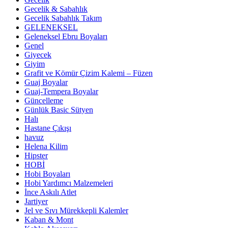
Gecelik & Sabahlık
Gecelik Sabahlık Takım
GELENEKSEL
Geleneksel Ebru Boyaları
Genel
Giyecek
Giyim
Grafit ve Kömür Çizim Kalemi – Füzen
Guaj Boyalar
Guaj-Tempera Boyalar
Güncelleme
Günlük Basic Sütyen
Halı
Hastane Çıkışı
havuz
Helena Kilim
Hipster
HOBİ
Hobi Boyaları
Hobi Yardımcı Malzemeleri
İnce Askılı Atlet
Jartiyer
Jel ve Sıvı Mürekkepli Kalemler
Kaban & Mont