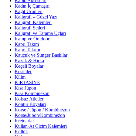
Kablo Aksesuarı
Kadın İç Çamaşırı
Kağıt Ürünleri
Kaligrafi – Güzel Yazı
Kaligrafi Kalemleri
Kaligrafi Setleri
Kaligrafi ve Tarama Uçları
Kamp ve Outdoor
Kapri Takım
Kapri Takımı
Kauçuk ve Sünger Baskılar
Kazak & Hırka
Keçeli Boyalar
Kesiciler
Kilim
KIRTASİYE
Kısa Jüpon
Kısa Kombinezon
Kolsuz Atletler
Kontür Boyaları
Korse / Jüpon / Kombinezon
Korse/Jüpon/Kombinezon
Kretuarlar
Kullan-At Çizim Kalemleri
Küllük