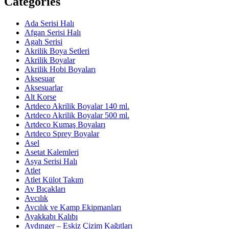
Categories
Ada Serisi Halı
Afgan Serisi Halı
Agah Serisi
Akrilik Boya Setleri
Akrilik Boyalar
Akrilik Hobi Boyaları
Aksesuar
Aksesuarlar
Alt Korse
Artdeco Akrilik Boyalar 140 ml.
Artdeco Akrilik Boyalar 500 ml.
Artdeco Kumaş Boyaları
Artdeco Sprey Boyalar
Asel
Asetat Kalemleri
Asya Serisi Halı
Atlet
Atlet Külot Takım
Av Bıçakları
Avcılık
Avcılık ve Kamp Ekipmanları
Ayakkabı Kalıbı
Aydınger – Eskiz Çizim Kağıtları