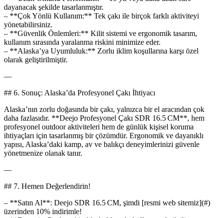
dayanacak şekilde tasarlanmıştır.
– **Çok Yönlü Kullanım:** Tek çakı ile birçok farklı aktiviteyi
yönetabilirsiniz.
– **Güvenlik Önlemleri:** Kilit sistemi ve ergonomik tasarım,
kullanım sırasında yaralanma riskini minimize eder.
– **Alaska’ya Uyumluluk:** Zorlu iklim koşullarına karşı özel
olarak geliştirilmiştir.
—
## 6. Sonuç: Alaska’da Profesyonel Çakı İhtiyacı
Alaska’nın zorlu doğasında bir çakı, yalnızca bir el aracından çok
daha fazlasıdır. **Deejo Profesyonel Çakı SDR 16.5 CM**, hem
profesyonel outdoor aktiviteleri hem de günlük kişisel koruma
ihtiyaçları için tasarlanmış bir çözümdür. Ergonomik ve dayanıklı
yapısı, Alaska’daki kamp, av ve balıkçı deneyimlerinizi güvenle
yönetmenize olanak tanır.
—
## 7. Hemen Değerlendirin!
– **Satın Al**: Deejo SDR 16.5 CM, şimdi [resmi web sitemiz](#)
üzerinden 10% indirimle!