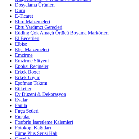
Dosyalama Ürünleri
Duru
E-Ticaret
Ebru Malzemeleri
Ebru Yardımcı Gereçleri
Edding Çok Amaçlı Örtücü Boyama Markörleri
El Becerileri
Elbise
Elişi Malzemeleri
Emzirme
Emzirme Sütyeni
Epoksi Reçineler
Erkek Boxer
Erkek Giyim
Eşofman Takımı
Etiketler
Ev Düzeni & Dekorasyon
Evalar
Fanila
Fırça Setleri
Fırçalar
Fosforlu İşaretleme Kalemleri
Fotokopi Kağıtları
Füme Plus Serisi Halı
Gecelik