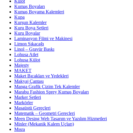
Külot
Kumaş Boyaları
Kumaş Boyama Kalemleri
Kupa
Kurşun Kalemler
Kuru Boya Setleri
Kuru Boyalar
Laminasyon Filmi ve Makinesi
Limon Sıkacağı
Linol – Gravür Baskı
Lohusa Atlet
Lohusa Külot
Majesty
MAKET
Maket Bıçakları ve Yedekleri
Makyaj Çantası
Manga Grafik Çizim Tek Kalemler
Marabu Fashion Sprey Kumaş Boyaları
Marker Setleri
Markörler
Masaüstü Gereçleri
Matematik – Geometri Gereçleri
Meen Desing Web Tasarım ve Yazılım Hizmetleri
Minler (Mekanik Kalem Uçları)
Mısra