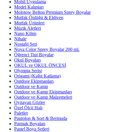
Mobil Uygulama
Model Kalıpları
Molotow Belton Premium Sprey Boyalar
Mutfak Önlüğü & Eldiven
Mutfak Ürünleri
Müzik Aletleri
Nano Kilim
Nihale
Nostalji Seri
Nova Color Sprey Boyalar 200 ml.
Öğrenci Tipi Boyalar
Okul Boyaları
OKUL ve OKUL ÖNCESİ
Olympia Serisi
Origami (Kağıt Katlama)
Outdoor Ekipmanları
Outdoor ve Kamp
Outdoor ve Kamp Ekipmanları
Outdoor ve Kamp Malzemeleri
Oynayan Gözler
Özel Ölçü Halı
Paletler
Pantolon & Şort & Bermuda
Parmak Boyaları
Pastel Boya Setleri