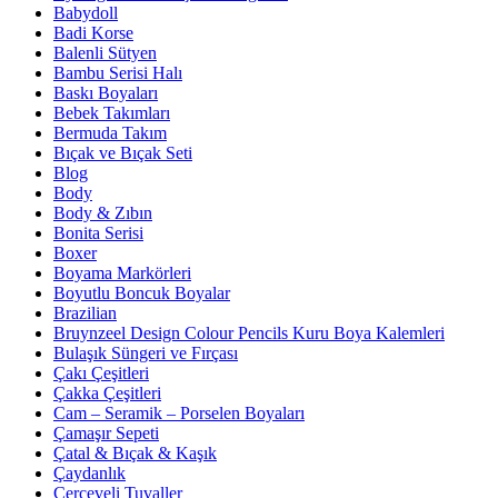
Babydoll
Badi Korse
Balenli Sütyen
Bambu Serisi Halı
Baskı Boyaları
Bebek Takımları
Bermuda Takım
Bıçak ve Bıçak Seti
Blog
Body
Body & Zıbın
Bonita Serisi
Boxer
Boyama Markörleri
Boyutlu Boncuk Boyalar
Brazilian
Bruynzeel Design Colour Pencils Kuru Boya Kalemleri
Bulaşık Süngeri ve Fırçası
Çakı Çeşitleri
Çakka Çeşitleri
Cam – Seramik – Porselen Boyaları
Çamaşır Sepeti
Çatal & Bıçak & Kaşık
Çaydanlık
Çerçeveli Tuvaller