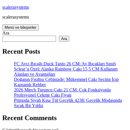
İçeriğe
scalerasystems
atla
scalerasystems
Menü ve bileşenler
Ara
Ara
Recent Posts
FC Avcı Bıçağı Duck Tanto 26 CM: Av Bıçakları Sınıfı
Sclear’a Özel: Alaska Rainbow Çakı 15,5 CM Kullanım
Alanları ve Avantajları
Doğanın Fısıltısı Cebinizde: Mükemmel Çakı Seçimi İçin
Kapsamlı Rehber
2026 Mtech Turuncu Çakı 21 CM: Çok Fonksiyonlu
Profesyonel Çekme Çakı Fiyatı
Primoda Siyah Kısa Tül Gecelik 4238: Gecelik Modasında
Sıcak Bir Yıldız
Recent Comments