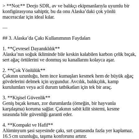
> **Not:** Deejo SDR, av ve balıkçı ekipmanlarıyla uyumlu bir
konfigürasyona sahiptir, bu da onu Alaska’daki çok yönlü
maceracılar için ideal kılar.
—
## 3. Alaska’da Çakı Kullanımının Faydaları
1. **Çevresel Dayanıklılık**
Alaska’nın soğuk ikliminde bile keskin kalabilen karbon çelik bıçak,
sert ağaç örtülerini ve donmuş su kanallarını kolayca aşar.
2. **Çok Yönlülük**
Çakının uzunluğu, hem ince kumaşları kesmek hem de büyük ağaç
gövdelerini delmek için uygundur. Avcılık, balıkçılık, kamp
kurulumları veya acil durum tatbikatları için tek bir araç.
3. **Kişisel Güvenlik**
Geniş bıçak kenarı, zor durumlarda (örneğin, bir hayvanla
karşılaşma) koruma sağlar. Çakının sabit kilit sistemi, kesme
sırasında bile güvenliği garanti eder.
4. **Kompakt ve Hafif**
Alüminyum şasi sayesinde çakı, sırt çantasında fazla yer kaplamaz.
16.5 cm uzunluğu, taşıma konforunu artırır.