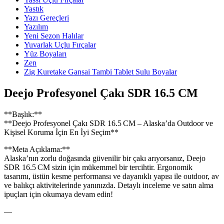
Yastık
Yazı Gereçleri
Yazılım
Yeni Sezon Halılar
Yuvarlak Uçlu Fırçalar
Yüz Boyaları
Zen
​Zig Kuretake Gansai Tambi Tablet Sulu Boyalar
Deejo Profesyonel Çakı SDR 16.5 CM
**Başlık:**
**Deejo Profesyonel Çakı SDR 16.5 CM – Alaska’da Outdoor ve
Kişisel Koruma İçin En İyi Seçim**
**Meta Açıklama:**
Alaska’nın zorlu doğasında güvenilir bir çakı arıyorsanız, Deejo
SDR 16.5 CM sizin için mükemmel bir tercihtir. Ergonomik
tasarımı, üstün kesme performansı ve dayanıklı yapısı ile outdoor, av
ve balıkçı aktivitelerinde yanınızda. Detaylı inceleme ve satın alma
ipuçları için okumaya devam edin!
—