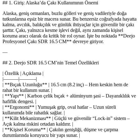
## 1. Giriş: Alaska’da Çakı Kullanımının Önemi
Alaska, geniş ormanları, buzlu gölleri ve geniş vadileriyle doğa
tutkunlarına eşsiz bir macera sunar. Bu benzersiz coğrafyada hayatta
kalma, avcılık, balıkçılık ve günlük ihtiyaçlar için güvenilir bir çakı
şarttır. Çakı, yalnızca kesme işlevi değil, aynı zamanda kişisel
koruma aracı olarak da kritik bir rol oynar. İşte bu noktada **Deejo
Profesyonel Çakı SDR 16.5 CM** devreye giriyor.
—
## 2. Deejo SDR 16.5 CM’nin Temel Özellikleri
| Özellik | Açıklama |
|———|———-|
| **Bıçak Uzunluğu** | 16.5 cm (8.2 inç) – Hem keskin hem de
rahat bir kullanım sunar. |
| **Yapı** | Karbon çelik bıçak + alüminyum şasi – Dayanıklılık ve
hafiflik dengesi. |
| **Ergonomi** | Yumuşak grip, oval hatlar – Uzun süreli
kullanımda bile rahatlık sağlar. |
| **Kilit Mekanizması** | Güçlü ve güvenilir “Lock‑in” sistem –
Açık kalma riskini ortadan kaldırır. |
| **Kişisel Koruma** | Çakılın genişliği, düşme ve çarpma
durumlarında koruyucu bir yapı sunar. |