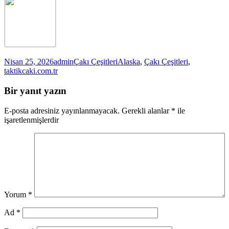
Yayın
Yazar
Kategoriler
Etiketler
Nisan 25, 2026
admin
Çakı Çeşitleri
Alaska
,
Çakı Çeşitleri
,
tarihi
taktikcaki.com.tr
Bir yanıt yazın
E-posta adresiniz yayınlanmayacak.
Gerekli alanlar
*
ile
işaretlenmişlerdir
Yorum
*
Ad
*