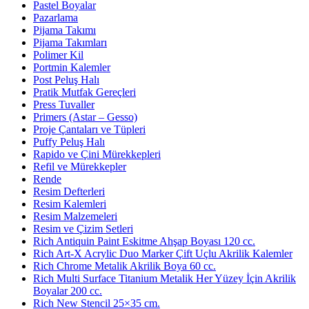
Pastel Boyalar
Pazarlama
Pijama Takımı
Pijama Takımları
Polimer Kil
Portmin Kalemler
Post Peluş Halı
Pratik Mutfak Gereçleri
Press Tuvaller
Primers (Astar – Gesso)
Proje Çantaları ve Tüpleri
Puffy Peluş Halı
Rapido ve Çini Mürekkepleri
Refil ve Mürekkepler
Rende
Resim Defterleri
Resim Kalemleri
Resim Malzemeleri
Resim ve Çizim Setleri
Rich Antiquin Paint Eskitme Ahşap Boyası 120 cc.
Rich Art-X Acrylic Duo Marker Çift Uçlu Akrilik Kalemler
Rich Chrome Metalik Akrilik Boya 60 cc.
Rich Multi Surface Titanium Metalik Her Yüzey İçin Akrilik
Boyalar 200 cc.
Rich New Stencil 25×35 cm.