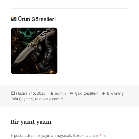
Ürün Görselleri
Yayın
Yazar
Kategoriler
Etiketler
Haziran 15, 2026
admin
Çakı Çeşitleri
Browning
,
tarihi
Çakı Çeşitleri
,
taktikcaki.com.tr
Bir yanıt yazın
E-posta adresiniz yayınlanmayacak.
Gerekli alanlar
*
ile