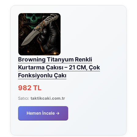
Browning Titanyum Renkli
Kurtarma Çakısı – 21 CM, Çok
Fonksiyonlu Çakı
982 TL
Satıcı:
taktikcaki.com.tr
Hemen İncele →