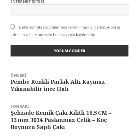
İNTERNET SITESI
Daha sonraki yorumlarımda kullanılması için adım, e-posta
adresim ve site adresim bu tarayıcıya kaydedilsin.
Yazı
ÖNCEKI
gezinmesi
Pembe Renkli Parlak Altı Kaymaz
Önceki
Yıkanabilir ince Halı
yazı:
SONRAKI
Şehzade Kemik Çakı Kilitli 16,5 CM –
Sonraki
13 mm 3034 Paslanmaz Çelik – Koç
yazı:
Boynuzu Saplı Çakı