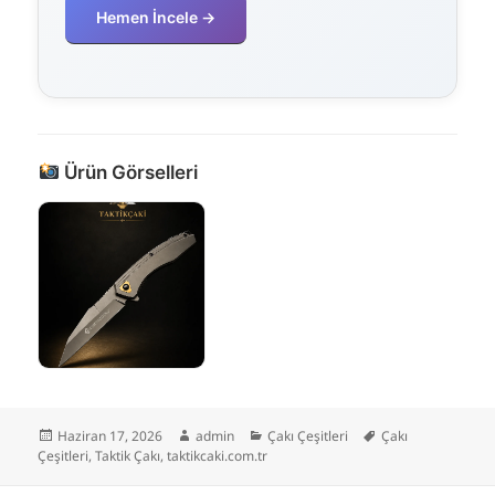
Hemen İncele →
Ürün Görselleri
Yayın
Yazar
Kategoriler
Etiketler
Haziran 17, 2026
admin
Çakı Çeşitleri
Çakı
tarihi
Çeşitleri
,
Taktik Çakı
,
taktikcaki.com.tr