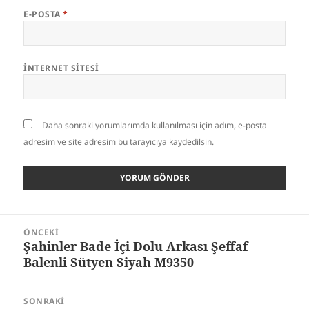
E-POSTA
*
İNTERNET SITESI
Daha sonraki yorumlarımda kullanılması için adım, e-posta
adresim ve site adresim bu tarayıcıya kaydedilsin.
Yazı
ÖNCEKI
gezinmesi
Şahinler Bade İçi Dolu Arkası Şeffaf
Önceki
Balenli Sütyen Siyah M9350
yazı:
SONRAKI