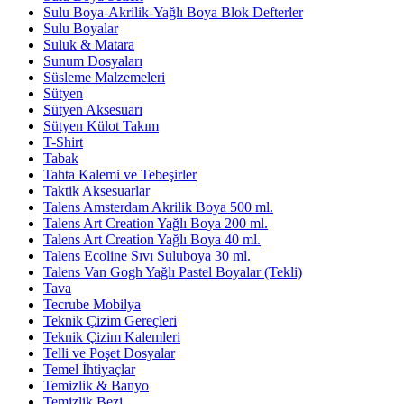
Sulu Boya-Akrilik-Yağlı Boya Blok Defterler
Sulu Boyalar
Suluk & Matara
Sunum Dosyaları
Süsleme Malzemeleri
Sütyen
Sütyen Aksesuarı
Sütyen Külot Takım
T-Shirt
Tabak
Tahta Kalemi ve Tebeşirler
Taktik Aksesuarlar
Talens Amsterdam Akrilik Boya 500 ml.
Talens Art Creation Yağlı Boya 200 ml.
Talens Art Creation Yağlı Boya 40 ml.
Talens Ecoline Sıvı Suluboya 30 ml.
Talens Van Gogh Yağlı Pastel Boyalar (Tekli)
Tava
Tecrube Mobilya
Teknik Çizim Gereçleri
Teknik Çizim Kalemleri
Telli ve Poşet Dosyalar
Temel İhtiyaçlar
Temizlik & Banyo
Temizlik Bezi