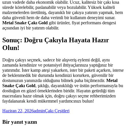
uzun vadede daha ekonomik olabilir. Ucuz, kalitesiz bir çakı kısa
sürede körelebilir, paslanabilir veya bozulabilir. Yüksek kaliteli
malzemelerden üretilmiş, dayanıklı bir çakıya yatırım yapmak, hem
daha güvenli hem de daha verimli bir kullanım deneyimi sunar.
Metal Snake Çakı Gold
gibi ürünler, fiyat performans dengesi
açısından iyi bir yatırım olabilir.
Sonuç: Doğru Çakıyla Hayata Hazır
Olun!
Doğru çakıyı seçmek, sadece bir alışveriş eylemi değil, aynı
zamanda kendinize ve potansiyel ihtiyaçlarınıza yaptığınız bir
yatırımdır. İster kamp ateşi yakarken, ister bir paketi açarken, isterse
de beklenmedik bir durumda kendinizi korurken, güvenilir bir
dostunuzun yanınızda olduğunu bilmek paha biçilmezdir.
Metal
Snake Çakı Gold
, şıklığı, dayanıklılığı ve üstün performansıyla bu
dostluğun en güzel örneklerinden biridir. Hayatın getirdiği tüm
maceralara hazır olmak için, doğru çakıyı seçme rehberimizden
faydalanarak kendi mükemmel yardımcınızı bulun!
Yayın
Yazar
Kategoriler
Haziran 22, 2026
admin
Çakı Çeşitleri
tarihi
Bir yanıt yazın