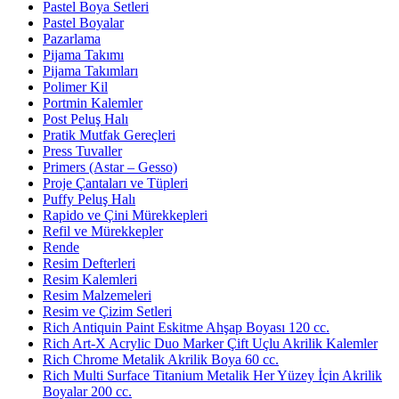
Pastel Boya Setleri
Pastel Boyalar
Pazarlama
Pijama Takımı
Pijama Takımları
Polimer Kil
Portmin Kalemler
Post Peluş Halı
Pratik Mutfak Gereçleri
Press Tuvaller
Primers (Astar – Gesso)
Proje Çantaları ve Tüpleri
Puffy Peluş Halı
Rapido ve Çini Mürekkepleri
Refil ve Mürekkepler
Rende
Resim Defterleri
Resim Kalemleri
Resim Malzemeleri
Resim ve Çizim Setleri
Rich Antiquin Paint Eskitme Ahşap Boyası 120 cc.
Rich Art-X Acrylic Duo Marker Çift Uçlu Akrilik Kalemler
Rich Chrome Metalik Akrilik Boya 60 cc.
Rich Multi Surface Titanium Metalik Her Yüzey İçin Akrilik
Boyalar 200 cc.