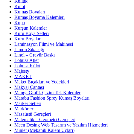
Küllük
Külot
Kumaş Boyaları
Kumaş Boyama Kalemleri
Kupa
Kurşun Kalemler
Kuru Boya Setleri
Kuru Boyalar
Laminasyon Filmi ve Makinesi
Limon Sıkacağı
Linol – Gravür Baskı
Lohusa Atlet
Lohusa Külot
Majesty
MAKET
Maket Bıçakları ve Yedekleri
Makyaj Çantası
Manga Grafik Çizim Tek Kalemler
Marabu Fashion Sprey Kumaş Boyaları
Marker Setleri
Markörler
Masaüstü Gereçleri
Matematik – Geometri Gereçleri
Meen Desing Web Tasarım ve Yazılım Hizmetleri
Minler (Mekanik Kalem Uçları)