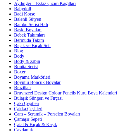
Aydınger – Eskiz Çizim Kağıtları
Babydoll
Badi Korse
Balenli Sütyen
Bambu Serisi Halı
Baskı Boyaları
Bebek Takımları
Bermuda Takım
Bıçak ve Bıçak Seti
Blog
Body
Body & Zıbın
Bonita Serisi
Boxer
Boyama Markörleri
Boyutlu Boncuk Boyalar
Brazilian
Bruynzeel Design Colour Pencils Kuru Boya Kalemleri
Bulaşık Süngeri ve Fırçası
Çakı Çeşitleri
Çakka Çeşitleri
Cam – Seramik – Porselen Boyaları
Çamaşır Sepeti
Çatal & Bıçak & Kaşık
Çaydanlık