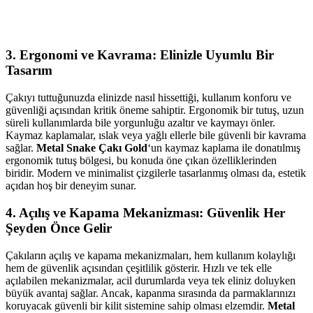
3. Ergonomi ve Kavrama: Elinizle Uyumlu Bir
Tasarım
Çakıyı tuttuğunuzda elinizde nasıl hissettiği, kullanım konforu ve
güvenliği açısından kritik öneme sahiptir. Ergonomik bir tutuş, uzun
süreli kullanımlarda bile yorgunluğu azaltır ve kaymayı önler.
Kaymaz kaplamalar, ıslak veya yağlı ellerle bile güvenli bir kavrama
sağlar.
Metal Snake Çakı Gold
‘un kaymaz kaplama ile donatılmış
ergonomik tutuş bölgesi, bu konuda öne çıkan özelliklerinden
biridir. Modern ve minimalist çizgilerle tasarlanmış olması da, estetik
açıdan hoş bir deneyim sunar.
4. Açılış ve Kapama Mekanizması: Güvenlik Her
Şeyden Önce Gelir
Çakıların açılış ve kapama mekanizmaları, hem kullanım kolaylığı
hem de güvenlik açısından çeşitlilik gösterir. Hızlı ve tek elle
açılabilen mekanizmalar, acil durumlarda veya tek eliniz doluyken
büyük avantaj sağlar. Ancak, kapanma sırasında da parmaklarınızı
koruyacak güvenli bir kilit sistemine sahip olması elzemdir.
Metal