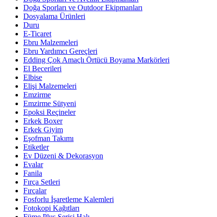
Doğa Sporları ve Outdoor Ekipmanları
Dosyalama Ürünleri
Duru
E-Ticaret
Ebru Malzemeleri
Ebru Yardımcı Gereçleri
Edding Çok Amaçlı Örtücü Boyama Markörleri
El Becerileri
Elbise
Elişi Malzemeleri
Emzirme
Emzirme Sütyeni
Epoksi Reçineler
Erkek Boxer
Erkek Giyim
Eşofman Takımı
Etiketler
Ev Düzeni & Dekorasyon
Evalar
Fanila
Fırça Setleri
Fırçalar
Fosforlu İşaretleme Kalemleri
Fotokopi Kağıtları
Füme Plus Serisi Halı