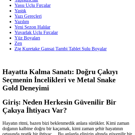
Yassı Uçlu Fırçalar
Yastık
Yazı Gereçleri
Yazılım
Yeni Sezon Halılar
Yuvarlak Uçlu Fırçalar
Yüz Boyaları
Zen
​Zig Kuretake Gansai Tambi Tablet Sulu Boyalar
Hayatta Kalma Sanatı: Doğru Çakıyı
Seçmenin İncelikleri ve Metal Snake
Gold Deneyimi
Giriş: Neden Herkesin Güvenilir Bir
Çakıya İhtiyacı Var?
Hayatın ritmi, bazen bizi beklenmedik anlara sürükler. Kimi zaman
doğanın kalbine doğru bir kaçamak, kimi zaman şehir hayatının
ortasında pratik bir ihtiyaç… Bu anlarda elinizin altında güvenilir bir