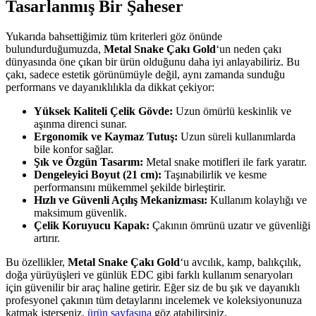
Tasarlanmış Bir Şaheser
Yukarıda bahsettiğimiz tüm kriterleri göz önünde
bulundurduğumuzda,
Metal Snake Çakı Gold
‘un neden çakı
dünyasında öne çıkan bir ürün olduğunu daha iyi anlayabiliriz. Bu
çakı, sadece estetik görünümüyle değil, aynı zamanda sunduğu
performans ve dayanıklılıkla da dikkat çekiyor:
Yüksek Kaliteli Çelik Gövde:
Uzun ömürlü keskinlik ve
aşınma direnci sunar.
Ergonomik ve Kaymaz Tutuş:
Uzun süreli kullanımlarda
bile konfor sağlar.
Şık ve Özgün Tasarım:
Metal snake motifleri ile fark yaratır.
Dengeleyici Boyut (21 cm):
Taşınabilirlik ve kesme
performansını mükemmel şekilde birleştirir.
Hızlı ve Güvenli Açılış Mekanizması:
Kullanım kolaylığı ve
maksimum güvenlik.
Çelik Koruyucu Kapak:
Çakının ömrünü uzatır ve güvenliği
artırır.
Bu özellikler,
Metal Snake Çakı Gold
‘u avcılık, kamp, balıkçılık,
doğa yürüyüşleri ve günlük EDC gibi farklı kullanım senaryoları
için güvenilir bir araç haline getirir. Eğer siz de bu şık ve dayanıklı
profesyonel çakının tüm detaylarını incelemek ve koleksiyonunuza
katmak isterseniz,
ürün sayfasına
göz atabilirsiniz.