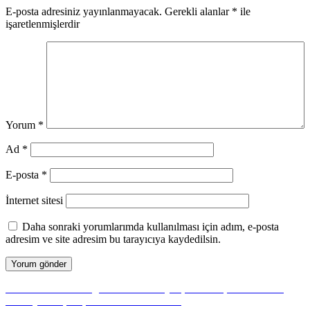
E-posta adresiniz yayınlanmayacak.
Gerekli alanlar
*
ile
işaretlenmişlerdir
Yorum
*
Ad
*
E-posta
*
İnternet sitesi
Daha sonraki yorumlarımda kullanılması için adım, e-posta
adresim ve site adresim bu tarayıcıya kaydedilsin.
Yazı
Önceki
Önceki
2026’da Doğru Yönde: Sibirya Çift Kurt Çakı 20 CM –
yazı:
Profesyonel Çift Çakı Kullanım Rehberi
gezinmesi