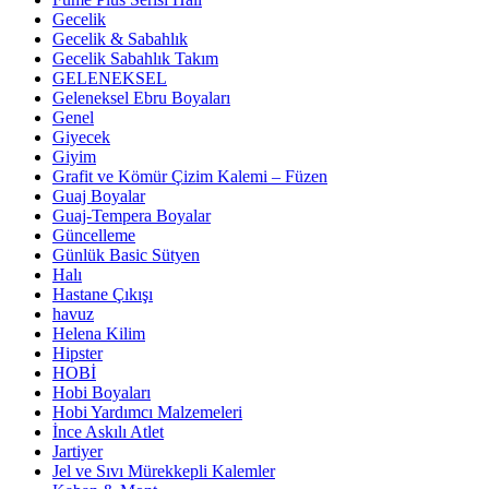
Gecelik
Gecelik & Sabahlık
Gecelik Sabahlık Takım
GELENEKSEL
Geleneksel Ebru Boyaları
Genel
Giyecek
Giyim
Grafit ve Kömür Çizim Kalemi – Füzen
Guaj Boyalar
Guaj-Tempera Boyalar
Güncelleme
Günlük Basic Sütyen
Halı
Hastane Çıkışı
havuz
Helena Kilim
Hipster
HOBİ
Hobi Boyaları
Hobi Yardımcı Malzemeleri
İnce Askılı Atlet
Jartiyer
Jel ve Sıvı Mürekkepli Kalemler