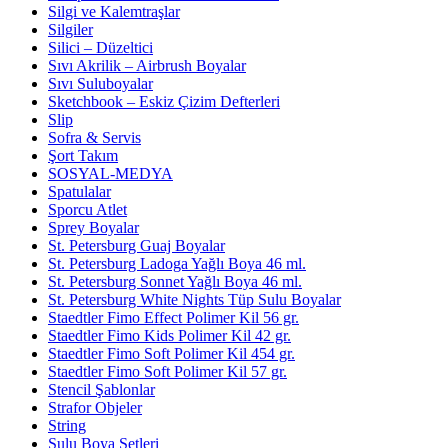
Silgi ve Kalemtraşlar
Silgiler
Silici – Düzeltici
Sıvı Akrilik – Airbrush Boyalar
Sıvı Suluboyalar
Sketchbook – Eskiz Çizim Defterleri
Slip
Sofra & Servis
Şort Takım
SOSYAL-MEDYA
Spatulalar
Sporcu Atlet
Sprey Boyalar
St. Petersburg Guaj Boyalar
St. Petersburg Ladoga Yağlı Boya 46 ml.
St. Petersburg Sonnet Yağlı Boya 46 ml.
St. Petersburg White Nights Tüp Sulu Boyalar
Staedtler Fimo Effect Polimer Kil 56 gr.
Staedtler Fimo Kids Polimer Kil 42 gr.
Staedtler Fimo Soft Polimer Kil 454 gr.
Staedtler Fimo Soft Polimer Kil 57 gr.
Stencil Şablonlar
Strafor Objeler
String
Sulu Boya Setleri