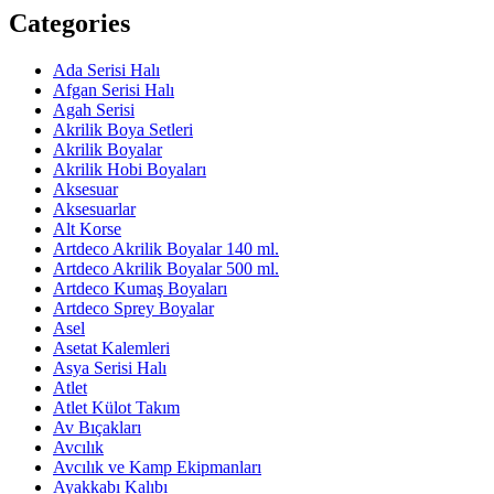
Categories
Ada Serisi Halı
Afgan Serisi Halı
Agah Serisi
Akrilik Boya Setleri
Akrilik Boyalar
Akrilik Hobi Boyaları
Aksesuar
Aksesuarlar
Alt Korse
Artdeco Akrilik Boyalar 140 ml.
Artdeco Akrilik Boyalar 500 ml.
Artdeco Kumaş Boyaları
Artdeco Sprey Boyalar
Asel
Asetat Kalemleri
Asya Serisi Halı
Atlet
Atlet Külot Takım
Av Bıçakları
Avcılık
Avcılık ve Kamp Ekipmanları
Ayakkabı Kalıbı