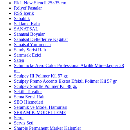
Rich New Stencil 25×35 cm.
Rölyef Pastalar
RSS İçerik
Sabahlık
Saklama Kabı
SANATSAL
Sanatsal Boyalar
Sanatsal Defterler ve Kağıtlar
Sanatsal Yardımcılar
Sandy Serisi Halı
Sarımsak Ezici
Saten
Schmincke Aero Color Professional Akrilik Mürekkepler 28
ml.
Sculpey III Polimer Kil 57 gr.
Sculpey Premo Accents Ekstra Efektli Polimer Kil 57 gr.
Sculpey Souffle Polimer Kil 48 gr.
Şekilli Tuvaller
Sema Serisi Halı
SEO Hizmetleri
Seramik ve Model Hamurları
SERAMİK-MODELLEME
Serra
Servis Seti
Sharpie Permanent Marker Kalemler