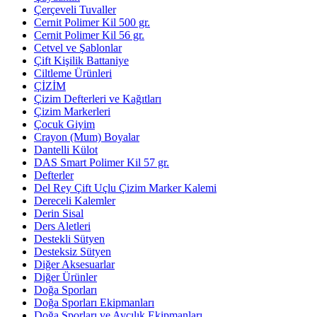
Çerçeveli Tuvaller
Cernit Polimer Kil 500 gr.
Cernit Polimer Kil 56 gr.
Cetvel ve Şablonlar
Çift Kişilik Battaniye
Ciltleme Ürünleri
ÇİZİM
Çizim Defterleri ve Kağıtları
Çizim Markerleri
Çocuk Giyim
Crayon (Mum) Boyalar
Dantelli Külot
DAS Smart Polimer Kil 57 gr.
Defterler
Del Rey Çift Uçlu Çizim Marker Kalemi
Dereceli Kalemler
Derin Sisal
Ders Aletleri
Destekli Sütyen
Desteksiz Sütyen
Diğer Aksesuarlar
Diğer Ürünler
Doğa Sporları
Doğa Sporları Ekipmanları
Doğa Sporları ve Avcılık Ekipmanları