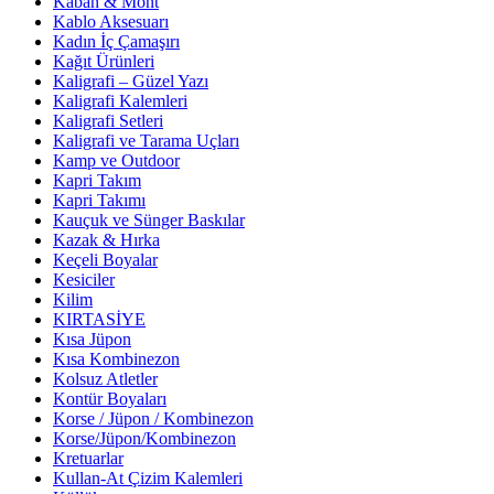
Kaban & Mont
Kablo Aksesuarı
Kadın İç Çamaşırı
Kağıt Ürünleri
Kaligrafi – Güzel Yazı
Kaligrafi Kalemleri
Kaligrafi Setleri
Kaligrafi ve Tarama Uçları
Kamp ve Outdoor
Kapri Takım
Kapri Takımı
Kauçuk ve Sünger Baskılar
Kazak & Hırka
Keçeli Boyalar
Kesiciler
Kilim
KIRTASİYE
Kısa Jüpon
Kısa Kombinezon
Kolsuz Atletler
Kontür Boyaları
Korse / Jüpon / Kombinezon
Korse/Jüpon/Kombinezon
Kretuarlar
Kullan-At Çizim Kalemleri