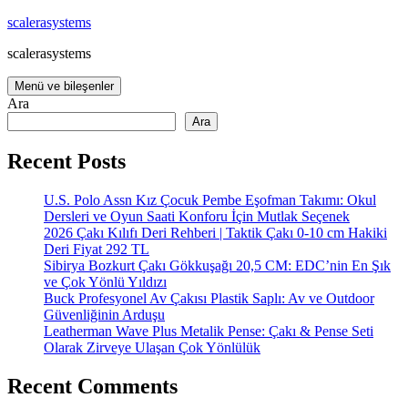
İçeriğe
scalerasystems
atla
scalerasystems
Menü ve bileşenler
Ara
Ara
Recent Posts
U.S. Polo Assn Kız Çocuk Pembe Eşofman Takımı: Okul
Dersleri ve Oyun Saati Konforu İçin Mutlak Seçenek
2026 Çakı Kılıfı Deri Rehberi | Taktik Çakı 0-10 cm Hakiki
Deri Fiyat 292 TL
Sibirya Bozkurt Çakı Gökkuşağı 20,5 CM: EDC’nin En Şık
ve Çok Yönlü Yıldızı
Buck Profesyonel Av Çakısı Plastik Saplı: Av ve Outdoor
Güvenliğinin Arduşu
Leatherman Wave Plus Metalik Pense: Çakı & Pense Seti
Olarak Zirveye Ulaşan Çok Yönlülük
Recent Comments