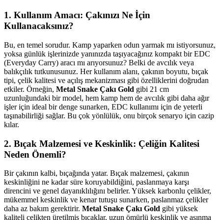
1. Kullanım Amacı: Çakınızı Ne İçin
Kullanacaksınız?
Bu, en temel sorudur. Kamp yaparken odun yarmak mı istiyorsunuz,
yoksa günlük işlerinizde yanınızda taşıyacağınız kompakt bir EDC
(Everyday Carry) aracı mı arıyorsunuz? Belki de avcılık veya
balıkçılık tutkunusunuz. Her kullanım alanı, çakının boyutu, bıçak
tipi, çelik kalitesi ve açılış mekanizması gibi özelliklerini doğrudan
etkiler. Örneğin,
Metal Snake Çakı Gold
gibi 21 cm
uzunluğundaki bir model, hem kamp hem de avcılık gibi daha ağır
işler için ideal bir denge sunarken, EDC kullanımı için de yeterli
taşınabilirliği sağlar. Bu çok yönlülük, onu birçok senaryo için cazip
kılar.
2. Bıçak Malzemesi ve Keskinlik: Çeliğin Kalitesi
Neden Önemli?
Bir çakının kalbi, bıçağında yatar. Bıçak malzemesi, çakının
keskinliğini ne kadar süre koruyabildiğini, paslanmaya karşı
direncini ve genel dayanıklılığını belirler. Yüksek karbonlu çelikler,
mükemmel keskinlik ve kenar tutuşu sunarken, paslanmaz çelikler
daha az bakım gerektirir.
Metal Snake Çakı Gold
gibi yüksek
kaliteli çelikten üretilmiş bıçaklar, uzun ömürlü keskinlik ve aşınma