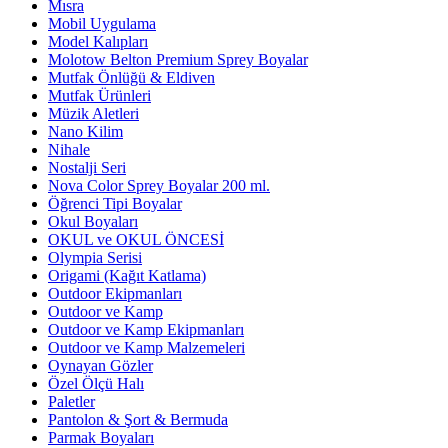
Mısra
Mobil Uygulama
Model Kalıpları
Molotow Belton Premium Sprey Boyalar
Mutfak Önlüğü & Eldiven
Mutfak Ürünleri
Müzik Aletleri
Nano Kilim
Nihale
Nostalji Seri
Nova Color Sprey Boyalar 200 ml.
Öğrenci Tipi Boyalar
Okul Boyaları
OKUL ve OKUL ÖNCESİ
Olympia Serisi
Origami (Kağıt Katlama)
Outdoor Ekipmanları
Outdoor ve Kamp
Outdoor ve Kamp Ekipmanları
Outdoor ve Kamp Malzemeleri
Oynayan Gözler
Özel Ölçü Halı
Paletler
Pantolon & Şort & Bermuda
Parmak Boyaları