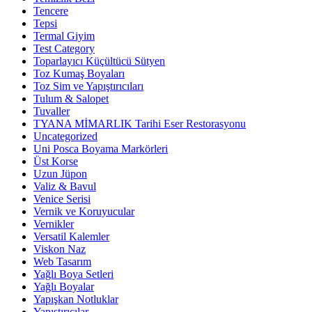
Tencere
Tepsi
Termal Giyim
Test Category
Toparlayıcı Küçültücü Sütyen
Toz Kumaş Boyaları
Toz Sim ve Yapıştırıcıları
Tulum & Salopet
Tuvaller
TYANA MİMARLIK Tarihi Eser Restorasyonu
Uncategorized
Uni Posca Boyama Markörleri
Üst Korse
Uzun Jüpon
Valiz & Bavul
Venice Serisi
Vernik ve Koruyucular
Vernikler
Versatil Kalemler
Viskon Naz
Web Tasarım
Yağlı Boya Setleri
Yağlı Boyalar
Yapışkan Notluklar
Yapıştırıcılar