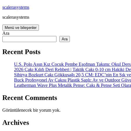
İçeriğe
scalerasystems
atla
scalerasystems
Menü ve bileşenler
Ara
Ara
Recent Posts
U.S. Polo Assn Kız Çocuk Pembe Eşofman Takımı: Okul Dersl
2026 Çakı Kılıfı Deri Rehberi | Taktik Çakı 0-10 cm Hakiki De
Sibirya Bozkurt Çakı Gökkuşağı 20,5 CM: EDC’nin En Şık ve
Buck Profesyonel Av Çakısı Plastik Saplı: Av ve Outdoor Güve
Leatherman Wave Plus Metalik Pense: Çakı & Pense Seti Olar
Recent Comments
Görüntülenecek bir yorum yok.
Archives