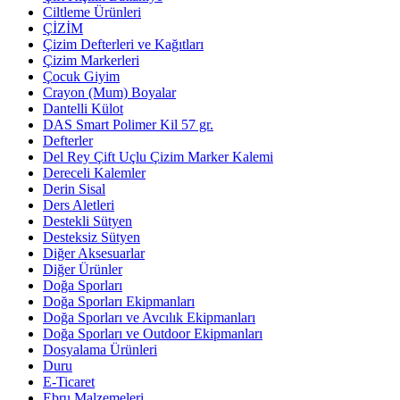
Ciltleme Ürünleri
ÇİZİM
Çizim Defterleri ve Kağıtları
Çizim Markerleri
Çocuk Giyim
Crayon (Mum) Boyalar
Dantelli Külot
DAS Smart Polimer Kil 57 gr.
Defterler
Del Rey Çift Uçlu Çizim Marker Kalemi
Dereceli Kalemler
Derin Sisal
Ders Aletleri
Destekli Sütyen
Desteksiz Sütyen
Diğer Aksesuarlar
Diğer Ürünler
Doğa Sporları
Doğa Sporları Ekipmanları
Doğa Sporları ve Avcılık Ekipmanları
Doğa Sporları ve Outdoor Ekipmanları
Dosyalama Ürünleri
Duru
E-Ticaret
Ebru Malzemeleri