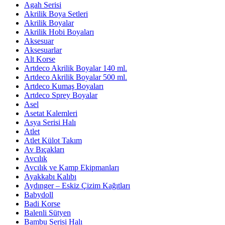
Agah Serisi
Akrilik Boya Setleri
Akrilik Boyalar
Akrilik Hobi Boyaları
Aksesuar
Aksesuarlar
Alt Korse
Artdeco Akrilik Boyalar 140 ml.
Artdeco Akrilik Boyalar 500 ml.
Artdeco Kumaş Boyaları
Artdeco Sprey Boyalar
Asel
Asetat Kalemleri
Asya Serisi Halı
Atlet
Atlet Külot Takım
Av Bıçakları
Avcılık
Avcılık ve Kamp Ekipmanları
Ayakkabı Kalıbı
Aydınger – Eskiz Çizim Kağıtları
Babydoll
Badi Korse
Balenli Sütyen
Bambu Serisi Halı