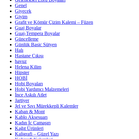
Genel
Giyecek
Giyim
Grafit ve Kömür Çizim Kalemi – Füzen
Guaj Boyalar
Guaj-Tempera Boyalar
Güncelleme
Günlük Basic Sütyen
Halı
Hastane Çıkışı
havuz
Helena Kilim
Hipster
HOBİ
Hobi Boyaları
Hobi Yardımcı Malzemeleri
İnce Askılı Atlet
Jartiyer
Jel ve Sıvı Mürekkepli Kalemler
Kaban & Mont
Kablo Aksesuarı
Kadın İç Çamaşırı
Kağıt Ürünleri
Kaligrafi – Güzel Yazı