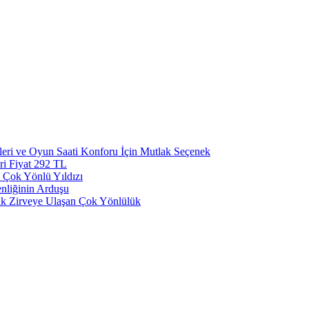
eri ve Oyun Saati Konforu İçin Mutlak Seçenek
ri Fiyat 292 TL
 Çok Yönlü Yıldızı
nliğinin Arduşu
ak Zirveye Ulaşan Çok Yönlülük