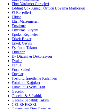
Ebru Yardımcı Gereçleri
Edding Çok Amaçlı Örtücü Boyama Markörleri
El Becerileri
Elbise
Elişi Malzemeleri
Emzirme
Emzirme Sütyeni
Epoksi Reçineler
Erkek Boxer
Erkek Giyim
Eşofman Takımı
Etiketler
Ev Düzeni & Dekorasyon
Evalar
Fanila
Fırça Setleri
Fırçalar
Fosforlu İşaretleme Kalemleri
Fotokopi Kağıtları
Füme Plus Serisi Halı
Gecelik
Gecelik & Sabahlık
Gecelik Sabahlık Takım
GELENEKSEL
Geleneksel Ebru Boyaları