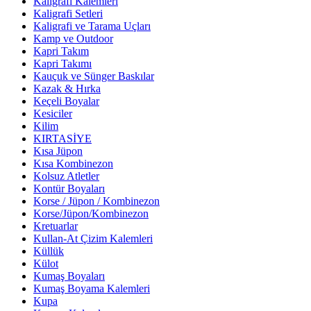
Kaligrafi Kalemleri
Kaligrafi Setleri
Kaligrafi ve Tarama Uçları
Kamp ve Outdoor
Kapri Takım
Kapri Takımı
Kauçuk ve Sünger Baskılar
Kazak & Hırka
Keçeli Boyalar
Kesiciler
Kilim
KIRTASİYE
Kısa Jüpon
Kısa Kombinezon
Kolsuz Atletler
Kontür Boyaları
Korse / Jüpon / Kombinezon
Korse/Jüpon/Kombinezon
Kretuarlar
Kullan-At Çizim Kalemleri
Küllük
Külot
Kumaş Boyaları
Kumaş Boyama Kalemleri
Kupa