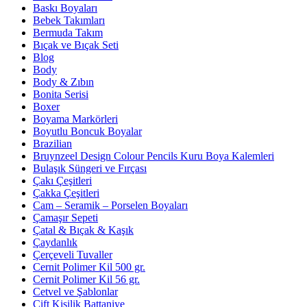
Baskı Boyaları
Bebek Takımları
Bermuda Takım
Bıçak ve Bıçak Seti
Blog
Body
Body & Zıbın
Bonita Serisi
Boxer
Boyama Markörleri
Boyutlu Boncuk Boyalar
Brazilian
Bruynzeel Design Colour Pencils Kuru Boya Kalemleri
Bulaşık Süngeri ve Fırçası
Çakı Çeşitleri
Çakka Çeşitleri
Cam – Seramik – Porselen Boyaları
Çamaşır Sepeti
Çatal & Bıçak & Kaşık
Çaydanlık
Çerçeveli Tuvaller
Cernit Polimer Kil 500 gr.
Cernit Polimer Kil 56 gr.
Cetvel ve Şablonlar
Çift Kişilik Battaniye