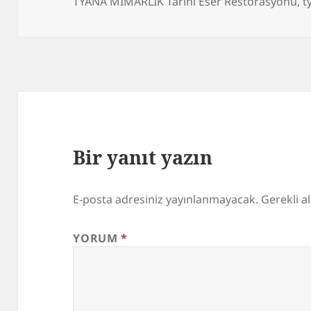
tarihi
TYANA MİMARLIK Tarihi Eser Restorasyonu
,
t
Bir yanıt yazın
E-posta adresiniz yayınlanmayacak.
Gerekli a
YORUM
*