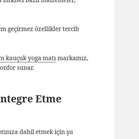
 bitkisel bazlı malzemeler,
m geçirmez özellikler tercih
m kauçuk yoga matı
markamız,
onfor sunar.
Entegre Etme
ınıza dahil etmek için şu