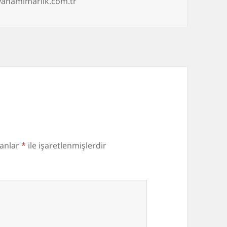
yanamimarlik.com.tr
lanlar
*
ile işaretlenmişlerdir