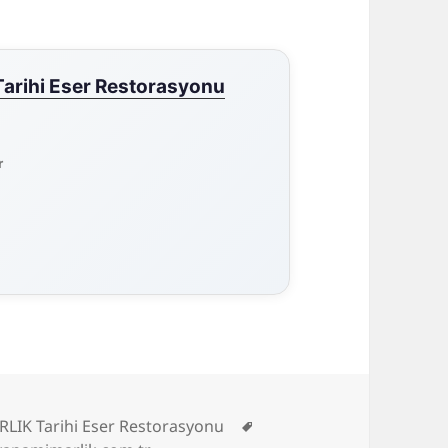
rihi Eser Restorasyonu
r
Etiketler
LIK Tarihi Eser Restorasyonu