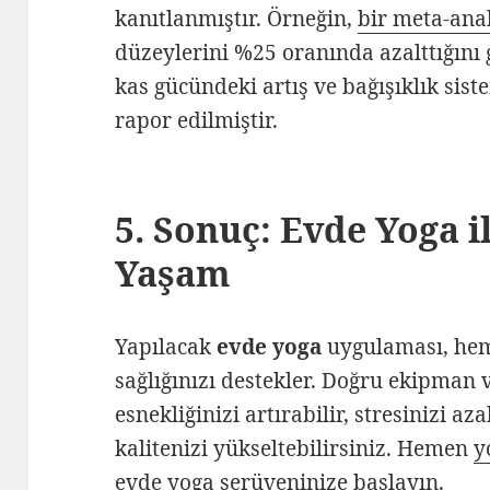
kanıtlanmıştır. Örneğin,
bir meta-ana
düzeylerini %25 oranında azalttığını
kas gücündeki artış ve bağışıklık sist
rapor edilmiştir.
5. Sonuç: Evde Yoga il
Yaşam
Yapılacak
evde yoga
uygulaması, hem 
sağlığınızı destekler. Doğru ekipman 
esnekliğinizi artırabilir, stresinizi az
kalitenizi yükseltebilirsiniz. Hemen
y
evde yoga serüveninize başlayın.