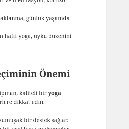
rı ve meditasyon, kortizol
daklanma, günlük yaşamda
 hafif yoga, uyku düzenini
Seçiminin Önemi
ipman, kaliteli bir
yoga
rlere dikkat edin:
yumuşak bir destek sağlar.