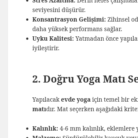
Stres Azaltma:
Derin nefes çalışmala
seviyesini düşürür.
Konsantrasyon Gelişimi:
Zihinsel o
daha yüksek performans sağlar.
Uyku Kalitesi:
Yatmadan önce yapılan
iyileştirir.
2. Doğru Yoga Matı 
Yapılacak
evde yoga
için temel bir ek
matı
dır. Mat seçerken aşağıdaki krite
Kalınlık:
4-6 mm kalınlık, eklemlere 