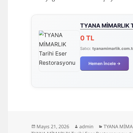
TYANA MİMARLIK Ta
0 TL
Satıcı:
tyanamimarlik.com.t
Hemen İncele →
Yayın
Yazar
Kategoriler
Mayıs 21, 2026
admin
TYANA MİMAR