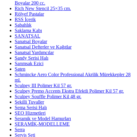
Boyalar 200 cc.
Rich New Stencil 25×35 cm.
Rölyef Pastalar
RSS İçerik
Sabahlık
Saklama Kabı
SANATSAL
Sanatsal Boyalar
Sanatsal Defterler ve Kağıtlar
Sanatsal Yardımcılar
Sandy Serisi Halı
Sarımsak Ezici
Saten
Schmincke Aero Color Professional Akrilik Mürekkepler 28
ml.
Sculpey III Polimer Kil 57 gr.
Sculpey Premo Accents Ekstra Efektli Polimer Kil 57 gr.
Sculpey Souffle Polimer Kil 48 gr.
Şekilli Tuvaller
Sema Serisi Halı
SEO Hizmetleri
Seramik ve Model Hamurları
SERAMİK-MODELLEME
Serra
Servis Seti