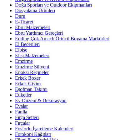
Doğa Sporları ve Outdoor Ekipmanları
Dosyalama Ürünleri
Duru
E-Ticaret
Ebru Malzemeleri
Ebru Yardımcı Gereçleri
Edding Çok Amaçlı Örtücü Boyama Markörleri
El Becerileri
Elbise
Elişi Malzemeleri
Emzirme
Emzirme Sütyeni
Epoksi Reçineler
Erkek Boxer
Erkek Giyim
Eşofman Takımı
Etiketler
Ev Düzeni & Dekorasyon
Evalar
Fanila
Fırça Setleri
Fırçalar
Fosforlu İşaretleme Kalemleri
Fotokopi Kağıtları
Füme Plus Serisi Halı