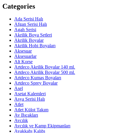
Categories
Ada Serisi Halı
Afgan Serisi Halı
Agah Serisi
Akrilik Boya Setleri
Akrilik Boyalar
Akrilik Hobi Boyaları
Aksesuar
Aksesuarlar
Alt Korse
Artdeco Akrilik Boyalar 140 ml.
Artdeco Akrilik Boyalar 500 ml.
Artdeco Kumaş Boyaları
Artdeco Sprey Boyalar
Asel
Asetat Kalemleri
Asya Serisi Halı
Atlet
Atlet Külot Takım
Av Bıçakları
Avcılık
Avcılık ve Kamp Ekipmanları
Ayakkabı Kalıbı