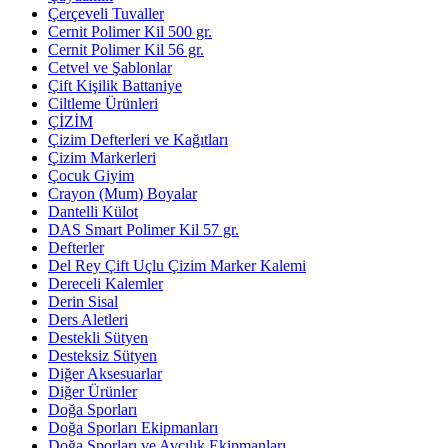
Çerçeveli Tuvaller
Cernit Polimer Kil 500 gr.
Cernit Polimer Kil 56 gr.
Cetvel ve Şablonlar
Çift Kişilik Battaniye
Ciltleme Ürünleri
ÇİZİM
Çizim Defterleri ve Kağıtları
Çizim Markerleri
Çocuk Giyim
Crayon (Mum) Boyalar
Dantelli Külot
DAS Smart Polimer Kil 57 gr.
Defterler
Del Rey Çift Uçlu Çizim Marker Kalemi
Dereceli Kalemler
Derin Sisal
Ders Aletleri
Destekli Sütyen
Desteksiz Sütyen
Diğer Aksesuarlar
Diğer Ürünler
Doğa Sporları
Doğa Sporları Ekipmanları
Doğa Sporları ve Avcılık Ekipmanları