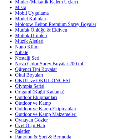
Minler (Mekanik Kalem Uçları)
Mısra
Mobil Uygulama
Model Kalıpları
Molotow Belton Premium Sprey Boyalar
Mutfak Önlüğü & Eldiven
Mutfak Ürünleri
Müzik Aletleri
Nano Kilim
Nihale
Nostalji Seri
Nova Color Sprey Boyalar 200 ml.
Öğrenci Tipi Boyalar
Okul Boyaları
OKUL ve OKUL ÖNCESİ
Olympia Serisi
Origami (Kağıt Katlama)
Outdoor Ekipmanları
Outdoor ve Kamp
Outdoor ve Kamp Ekipmanları
Outdoor ve Kamp Malzemeleri
Oynayan Gözler
Özel Ölçü Halı
Paletler
Pantolon & Şort & Bermuda