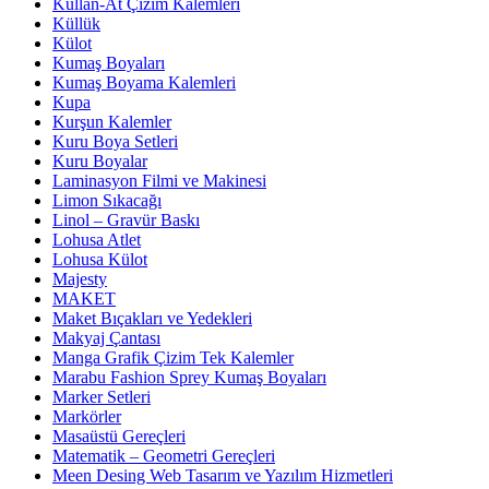
Kullan-At Çizim Kalemleri
Küllük
Külot
Kumaş Boyaları
Kumaş Boyama Kalemleri
Kupa
Kurşun Kalemler
Kuru Boya Setleri
Kuru Boyalar
Laminasyon Filmi ve Makinesi
Limon Sıkacağı
Linol – Gravür Baskı
Lohusa Atlet
Lohusa Külot
Majesty
MAKET
Maket Bıçakları ve Yedekleri
Makyaj Çantası
Manga Grafik Çizim Tek Kalemler
Marabu Fashion Sprey Kumaş Boyaları
Marker Setleri
Markörler
Masaüstü Gereçleri
Matematik – Geometri Gereçleri
Meen Desing Web Tasarım ve Yazılım Hizmetleri