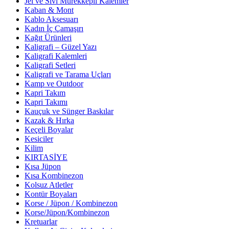
Jel ve Sıvı Mürekkepli Kalemler
Kaban & Mont
Kablo Aksesuarı
Kadın İç Çamaşırı
Kağıt Ürünleri
Kaligrafi – Güzel Yazı
Kaligrafi Kalemleri
Kaligrafi Setleri
Kaligrafi ve Tarama Uçları
Kamp ve Outdoor
Kapri Takım
Kapri Takımı
Kauçuk ve Sünger Baskılar
Kazak & Hırka
Keçeli Boyalar
Kesiciler
Kilim
KIRTASİYE
Kısa Jüpon
Kısa Kombinezon
Kolsuz Atletler
Kontür Boyaları
Korse / Jüpon / Kombinezon
Korse/Jüpon/Kombinezon
Kretuarlar