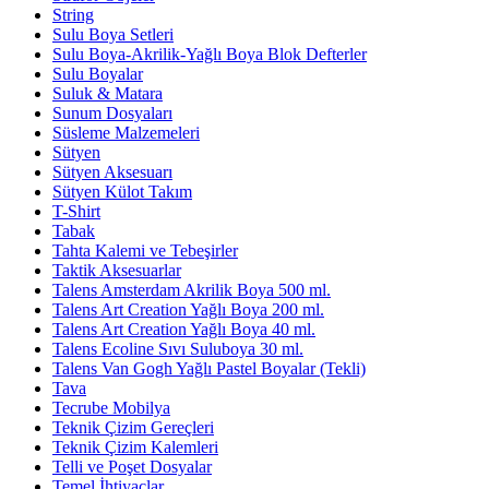
String
Sulu Boya Setleri
Sulu Boya-Akrilik-Yağlı Boya Blok Defterler
Sulu Boyalar
Suluk & Matara
Sunum Dosyaları
Süsleme Malzemeleri
Sütyen
Sütyen Aksesuarı
Sütyen Külot Takım
T-Shirt
Tabak
Tahta Kalemi ve Tebeşirler
Taktik Aksesuarlar
Talens Amsterdam Akrilik Boya 500 ml.
Talens Art Creation Yağlı Boya 200 ml.
Talens Art Creation Yağlı Boya 40 ml.
Talens Ecoline Sıvı Suluboya 30 ml.
Talens Van Gogh Yağlı Pastel Boyalar (Tekli)
Tava
Tecrube Mobilya
Teknik Çizim Gereçleri
Teknik Çizim Kalemleri
Telli ve Poşet Dosyalar
Temel İhtiyaçlar