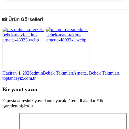
📸 Ürün Görselleri
Yayın
Yazar
Kategoriler
Etiketler
Haziran 4, 2026
admin
Bebek Takımları
Arnetta
,
Bebek Takımları
,
tarihi
toptanceyiz.com.tr
Bir yanıt yazın
E-posta adresiniz yayınlanmayacak.
Gerekli alanlar
*
ile
işaretlenmişlerdir