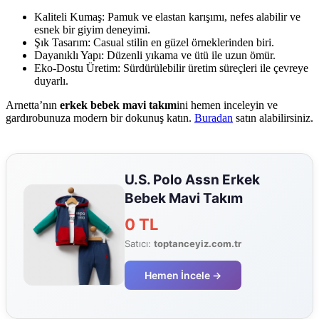
Kaliteli Kumaş: Pamuk ve elastan karışımı, nefes alabilir ve
esnek bir giyim deneyimi.
Şık Tasarım: Casual stilin en güzel örneklerinden biri.
Dayanıklı Yapı: Düzenli yıkama ve ütü ile uzun ömür.
Eko‑Dostu Üretim: Sürdürülebilir üretim süreçleri ile çevreye
duyarlı.
Arnetta’nın
erkek bebek mavi takım
ini hemen inceleyin ve
gardırobunuza modern bir dokunuş katın.
Buradan
satın alabilirsiniz.
U.S. Polo Assn Erkek
Bebek Mavi Takım
0 TL
Satıcı:
toptanceyiz.com.tr
Hemen İncele →