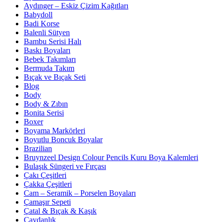
Aydınger – Eskiz Çizim Kağıtları
Babydoll
Badi Korse
Balenli Sütyen
Bambu Serisi Halı
Baskı Boyaları
Bebek Takımları
Bermuda Takım
Bıçak ve Bıçak Seti
Blog
Body
Body & Zıbın
Bonita Serisi
Boxer
Boyama Markörleri
Boyutlu Boncuk Boyalar
Brazilian
Bruynzeel Design Colour Pencils Kuru Boya Kalemleri
Bulaşık Süngeri ve Fırçası
Çakı Çeşitleri
Çakka Çeşitleri
Cam – Seramik – Porselen Boyaları
Çamaşır Sepeti
Çatal & Bıçak & Kaşık
Çaydanlık