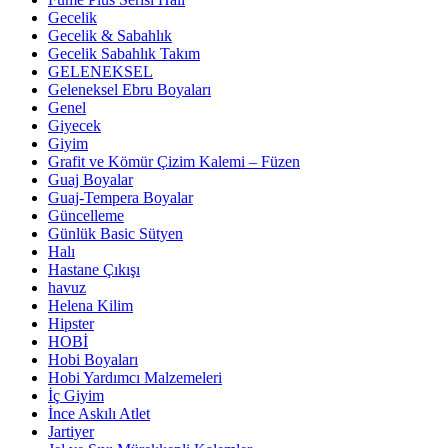
Gecelik
Gecelik & Sabahlık
Gecelik Sabahlık Takım
GELENEKSEL
Geleneksel Ebru Boyaları
Genel
Giyecek
Giyim
Grafit ve Kömür Çizim Kalemi – Füzen
Guaj Boyalar
Guaj-Tempera Boyalar
Güncelleme
Günlük Basic Sütyen
Halı
Hastane Çıkışı
havuz
Helena Kilim
Hipster
HOBİ
Hobi Boyaları
Hobi Yardımcı Malzemeleri
İç Giyim
İnce Askılı Atlet
Jartiyer