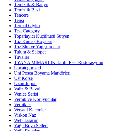
Temizlik & Banyo
Temizlik Bezi
Tencere
Tepsi
Termal Giyim
Test Category
Toparlayıcı Küçültücü Sütyen
Toz Kumaş Boyaları
Toz Sim ve Yapıştırıcıları
Tulum & Salopet
Tuvaller
TYANA MİMARLIK Tarihi Eser Restorasyonu
Uncategorized
Uni Posca Boyama Markörleri
Üst Korse
Uzun Jüpon
Valiz & Bavul
Venice Serisi
Vernik ve Koruyucular
Vernikler
Versatil Kalemler
Viskon Naz
Web Tasarım
Yağlı Boya Setleri
Yağlı Boyalar