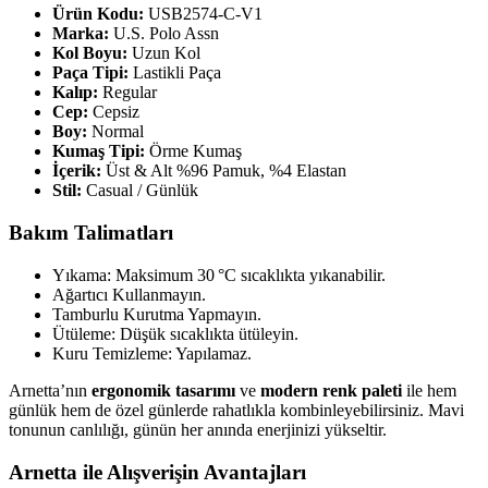
Ürün Kodu:
USB2574-C-V1
Marka:
U.S. Polo Assn
Kol Boyu:
Uzun Kol
Paça Tipi:
Lastikli Paça
Kalıp:
Regular
Cep:
Cepsiz
Boy:
Normal
Kumaş Tipi:
Örme Kumaş
İçerik:
Üst & Alt %96 Pamuk, %4 Elastan
Stil:
Casual / Günlük
Bakım Talimatları
Yıkama: Maksimum 30 °C sıcaklıkta yıkanabilir.
Ağartıcı Kullanmayın.
Tamburlu Kurutma Yapmayın.
Ütüleme: Düşük sıcaklıkta ütüleyin.
Kuru Temizleme: Yapılamaz.
Arnetta’nın
ergonomik tasarımı
ve
modern renk paleti
ile hem
günlük hem de özel günlerde rahatlıkla kombinleyebilirsiniz. Mavi
tonunun canlılığı, günün her anında enerjinizi yükseltir.
Arnetta ile Alışverişin Avantajları