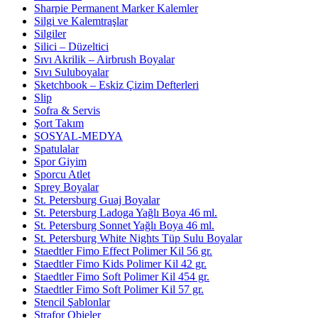
Sharpie Permanent Marker Kalemler
Silgi ve Kalemtraşlar
Silgiler
Silici – Düzeltici
Sıvı Akrilik – Airbrush Boyalar
Sıvı Suluboyalar
Sketchbook – Eskiz Çizim Defterleri
Slip
Sofra & Servis
Şort Takım
SOSYAL-MEDYA
Spatulalar
Spor Giyim
Sporcu Atlet
Sprey Boyalar
St. Petersburg Guaj Boyalar
St. Petersburg Ladoga Yağlı Boya 46 ml.
St. Petersburg Sonnet Yağlı Boya 46 ml.
St. Petersburg White Nights Tüp Sulu Boyalar
Staedtler Fimo Effect Polimer Kil 56 gr.
Staedtler Fimo Kids Polimer Kil 42 gr.
Staedtler Fimo Soft Polimer Kil 454 gr.
Staedtler Fimo Soft Polimer Kil 57 gr.
Stencil Şablonlar
Strafor Objeler