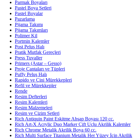
Parmak Boyaları
Pastel Boya Setleri
Pastel Boyalar
Pazarlama
Pijama Takımı
Pijama Takımları
Polimer Kil
Portmin Kalemler
Post Peluş Halı
Pratik Mutfak Gereçleri
Press Tuvaller
Primers (Astar – Gesso)
Proje Çantaları ve Tüpleri
Puffy Peluş Halı
Rapido ve Çini Mürekkepleri
Refil ve Mürekkepler
Rende
Resim Defterleri
Resim Kalemleri
Resim Malzemeleri
Resim ve Çizim Setleri
Rich Antiquin Paint Eskitme Ahşap Boyası 120 cc.
Rich Art-X Acrylic Duo Marker Çift Uçlu Akrilik Kalemler
Rich Chrome Metalik Akrilik Boya 60 cc.
Rich Multi Surface Titanium Metalik Her Yüzey İçin Akrilik