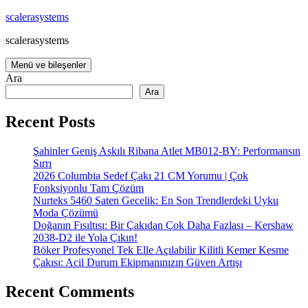
İçeriğe
scalerasystems
atla
scalerasystems
Menü ve bileşenler
Ara
Ara
Recent Posts
Şahinler Geniş Askılı Ribana Atlet MB012-BY: Performansın
Sırrı
2026 Columbia Sedef Çakı 21 CM Yorumu | Çok
Fonksiyonlu Tam Çözüm
Nurteks 5460 Saten Gecelik: En Son Trendlerdeki Uyku
Moda Çözümü
Doğanın Fısıltısı: Bir Çakıdan Çok Daha Fazlası – Kershaw
2038-D2 ile Yola Çıkın!
Böker Profesyonel Tek Elle Açılabilir Kilitli Kemer Kesme
Çakısı: Acil Durum Ekipmanınızın Güven Artışı
Recent Comments