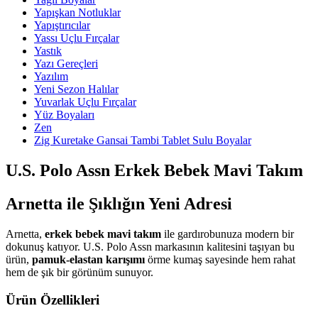
Yapışkan Notluklar
Yapıştırıcılar
Yassı Uçlu Fırçalar
Yastık
Yazı Gereçleri
Yazılım
Yeni Sezon Halılar
Yuvarlak Uçlu Fırçalar
Yüz Boyaları
Zen
​Zig Kuretake Gansai Tambi Tablet Sulu Boyalar
U.S. Polo Assn Erkek Bebek Mavi Takım
Arnetta ile Şıklığın Yeni Adresi
Arnetta,
erkek bebek mavi takım
ile gardırobunuza modern bir
dokunuş katıyor. U.S. Polo Assn markasının kalitesini taşıyan bu
ürün,
pamuk‑elastan karışımı
örme kumaş sayesinde hem rahat
hem de şık bir görünüm sunuyor.
Ürün Özellikleri