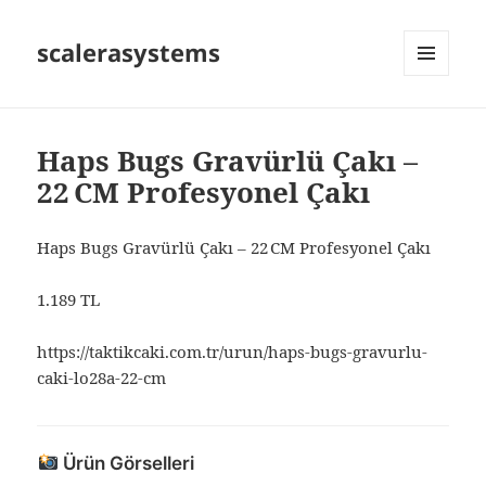
scalerasystems
MENÜ
VE
BILEŞENLER
Haps Bugs Gravürlü Çakı –
22 CM Profesyonel Çakı
Haps Bugs Gravürlü Çakı – 22 CM Profesyonel Çakı
1.189 TL
https://taktikcaki.com.tr/urun/haps-bugs-gravurlu-
caki-lo28a-22-cm
Ürün Görselleri