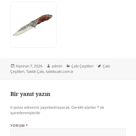
Yayın
Yazar
Kategoriler
Etiketler
Haziran 7, 2026
admin
Çakı Çeşitleri
Çakı
tarihi
Çeşitleri
,
Taktik Çakı
,
taktikcaki.com.tr
Bir yanıt yazın
E-posta adresiniz yayınlanmayacak.
Gerekli alanlar
*
ile
işaretlenmişlerdir
YORUM
*