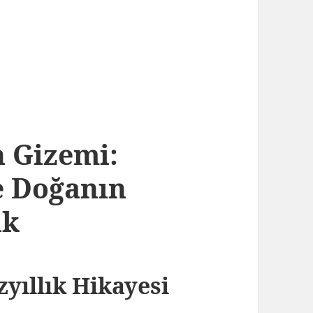
 Gizemi:
e Doğanın
uk
yıllık Hikayesi