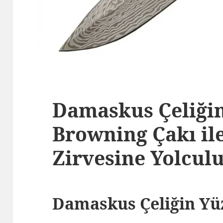
Damaskus Çeliğin
Browning Çakı il
Zirvesine Yolcul
Damaskus Çeliğin Yüz