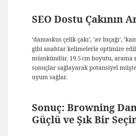
SEO Dostu Çakının A
‘damaskus çelik çakı’, ‘av bıçağı’, ‘kam
gibi anahtar kelimelerle optimize edi
mümkündür. 19.5 cm boyutu, arama m
sonuçlar sağlayarak potansiyel müşte
uyum sağlar.
Sonuç: Browning Dam
Güçlü ve Şık Bir Seç