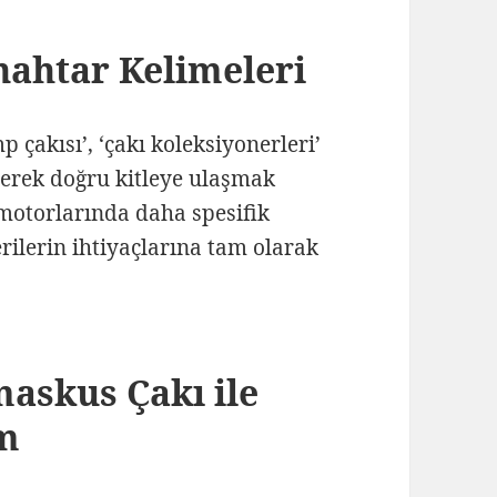
nahtar Kelimeleri
p çakısı’, ‘çakı koleksiyonerleri’
lerek doğru kitleye ulaşmak
otorlarında daha spesifik
rilerin ihtiyaçlarına tam olarak
askus Çakı ile
im