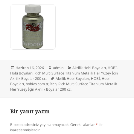
Yayın
Yazar
Kategoriler
Haziran 16, 2026
admin
Akrilik Hobi Boyaları
,
HOBİ
,
tarihi
Hobi Boyaları
,
Rich Multi Surface Titanium Metalik Her Yüzey İçin
Etiketler
Akrilik Boyalar 200 cc.
Akrilik Hobi Boyaları
,
HOBİ
,
Hobi
Boyaları
,
hobivo.com.tr
,
Rich
,
Rich Multi Surface Titanium Metalik
Her Yüzey İçin Akrilik Boyalar 200 cc.
Bir yanıt yazın
E-posta adresiniz yayınlanmayacak.
Gerekli alanlar
*
ile
işaretlenmişlerdir